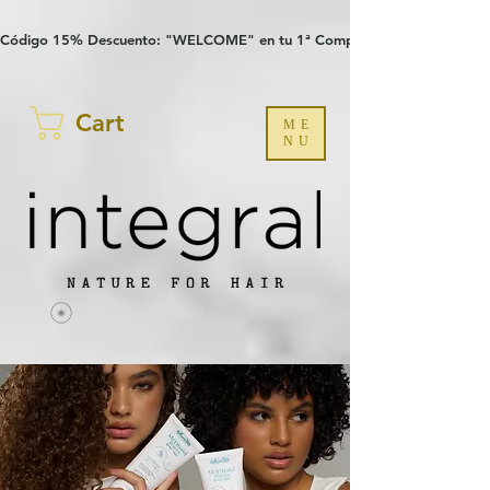
Verification: 97a30386b8a1fa77
G-YHZRM6P8WP
Código 15% Descuento: "WELCOME" en tu 1ª Compra
Cart
ME
NU