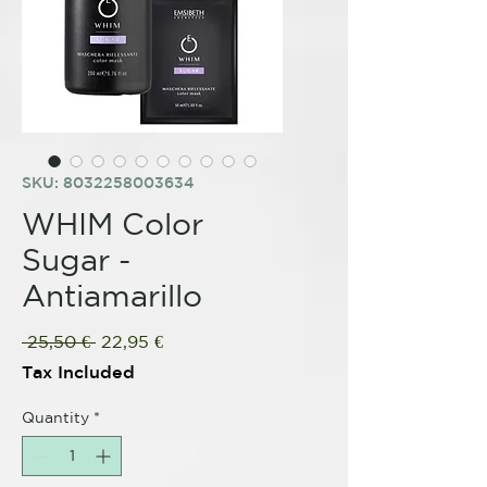
SKU: 8032258003634
WHIM Color
Sugar -
Antiamarillo
Regular
Sale
 25,50 € 
22,95 €
Price
Price
Tax Included
Quantity
*