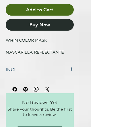
Add to Cart
Buy Now
WHIM COLOR MASK
MASCARILLA REFLECTANTE
Mascarilla reflectante,
acondicionadora y revitalizante
INCI:
que intensifica los reflejos del
cabello natural y teñido.
INCI:
AQUA (WATER)
97% de ingredientes de origen
PROPANEDIOL
natural
CETEARYL ALCOHOL
3% de ingredientes para la
No Reviews Yet
DISTEAROYLETHYL
seguridad y la funcionalidad de la
Share your thoughts. Be the first
HYDROXYETHYLMONIUM
fórmula
to leave a review.
METHOSULFATE
PARE QUÉ SIRVE?
CETYL ALCOHOL
WHIM Color Mask reaviva el color