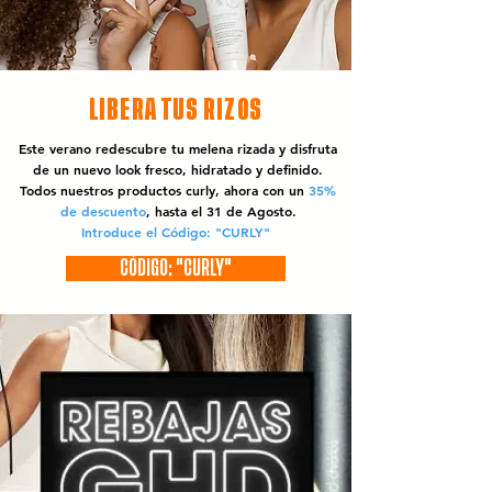
LIBERA TUS RIZOS
Este verano redescubre tu melena rizada y disfruta
de un nuevo look fresco, hidratado y definido.
Todos nuestros productos curly, ahora con un
35%
de descuento
, hasta el 31 de Agosto.
Introduce el Código: "CURLY"
CÓDIGO: "CURLY"