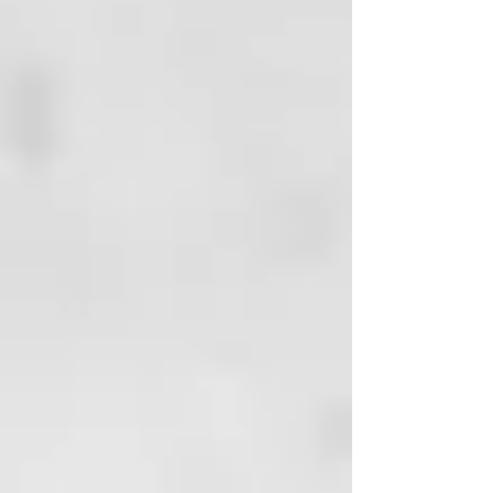
rubios
CARAMEL
para rubios cálidos,
crea un tono rubio miel o
dorado
ORANGE
para revivir un cobre
opaco
RED
para revivir e intensificar
los rojos apagados
BROWN
para realzar y
equilibrar las tonalidades del
cabello castaño a castaño claro