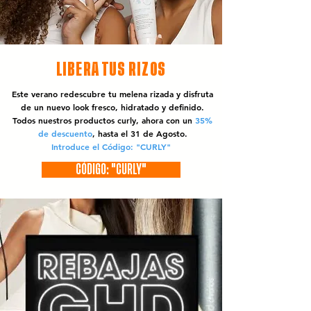
LIBERA TUS RIZOS
Este verano redescubre tu melena rizada y disfruta
de un nuevo look fresco, hidratado y definido.
Todos nuestros productos curly, ahora con un
35%
de descuento
, hasta el 31 de Agosto.
Introduce el Código: "CURLY"
CÓDIGO: "CURLY"