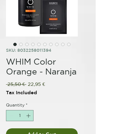
SKU: 8032258011394
WHIM Color
Orange - Naranja
Regular
Sale
 25,50 € 
22,95 €
Price
Price
Tax Included
Quantity
*