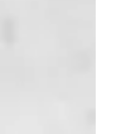
crea un tono rubio miel o
dorado
ORANGE
para revivir un cobre
opaco
RED
para revivir e intensificar
los rojos apagados
BROWN
para realzar y
equilibrar las tonalidades del
cabello castaño a castaño claro