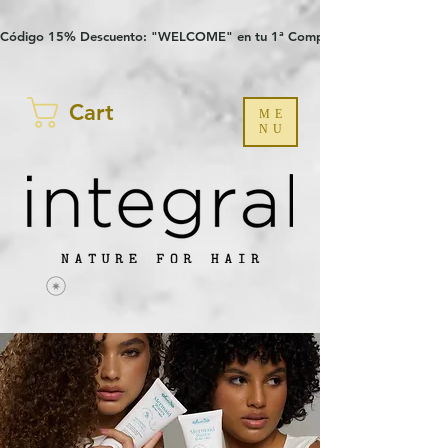
Verification: 97a30386b8a1fa77
G-YHZRM6P8WP
Código 15% Descuento: "WELCOME" en tu 1ª Compra
Cart
ME
NU