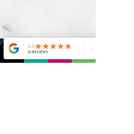
Aplica el Código
WELCOME
"
"
y
obtén en tu primera compra
un
descuento del
15 %
VER PRODUCTOS
DISTRIBUIDORES OFICIALES
DE STYLERS GHD
Siempre tenemos todos los
modelos, las últimas
novedades y
con el mejor precio posible.