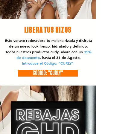
LIBERA TUS RIZOS
Este verano redescubre tu melena rizada y disfruta
de un nuevo look fresco, hidratado y definido.
Todos nuestros productos curly, ahora con un
35%
de descuento
, hasta el 31 de Agosto.
Introduce el Código: "CURLY"
CÓDIGO: "CURLY"