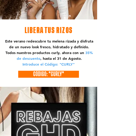
LIBERA TUS RIZOS
Este verano redescubre tu melena rizada y disfruta
de un nuevo look fresco, hidratado y definido.
Todos nuestros productos curly, ahora con un
35%
de descuento
, hasta el 31 de Agosto.
Introduce el Código: "CURLY"
CÓDIGO: "CURLY"