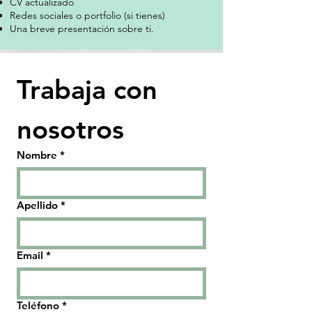
CV actualizado
Redes sociales o portfolio (si tienes)
Una breve presentación sobre ti.
Trabaja con 
nosotros
Nombre
*
Apellido
*
Email
*
Teléfono
*