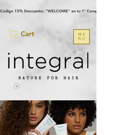
Verification: 97a30386b8a1fa77
G-YHZRM6P8WP
Código 15% Descuento: "WELCOME" en tu 1ª Compra
Cart
ME
NU