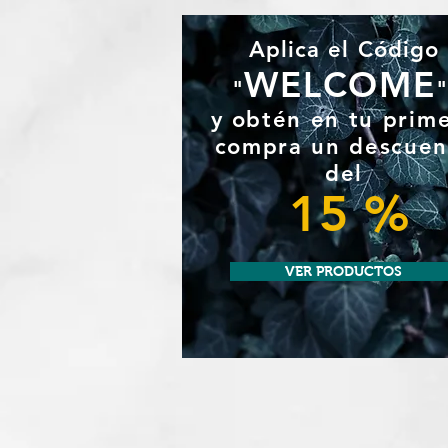
Aplica el Código
WELCOME
"
y
obtén en tu prim
compra un
descuen
del
15 %
VER PRODUCTOS