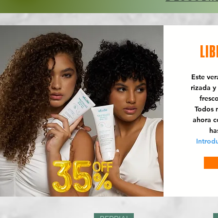
LIB
Este ve
rizada y
fresc
Todos n
ahora 
ha
Introd