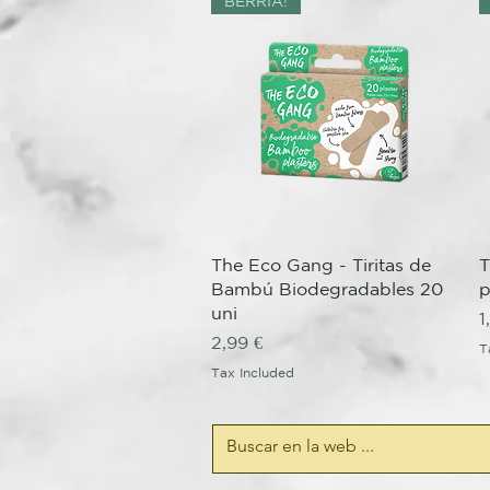
BERRIA!
Quick View
The Eco Gang - Tiritas de
T
Bambú Biodegradables 20
p
uni
P
1
Price
2,99 €
T
Tax Included