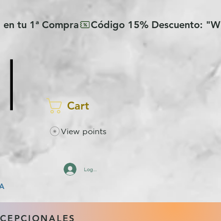
Cart
View points
Log In
A
XCEPCIONALES