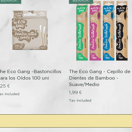
BERRIA!
BERRIA!
Quick View
Quick View
he Eco Gang -Bastoncillos
The Eco Gang - Cepillo de
ara los Oídos 100 uni
Dientes de Bamboo -
Suave/Medio
rice
,25 €
Price
1,99 €
ax Included
Tax Included