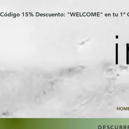
Verification: 97a30386b8a1fa77
G-YHZRM6P8WP
Código 15% Descuento: "WELCOME" en tu 1ª
HOM
DESCUBR