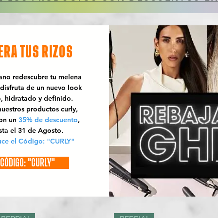
ERA TUS RIZOS
rano redescubre tu melena
 disfruta de un nuevo look
o, hidratado y definido.
uestros productos curly,
con un
35% de descuento
,
sta el 31 de Agosto.
uce el Código: "CURLY"
CÓDIGO: "CURLY"