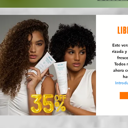
LIB
Este ve
rizada y
fresc
Todos n
ahora 
ha
Introd