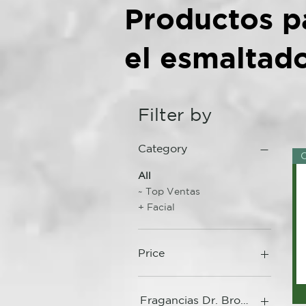
Productos p
el esmaltad
Filter by
Category
O
All
~ Top Ventas
+ Facial
Price
3 €
44 €
Fragancias Dr. Bronner's