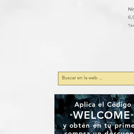
Ni
Pr
6,
Tax
Aplica el Código
WELCOME
"
y
obtén en tu prim
compra un
descuen