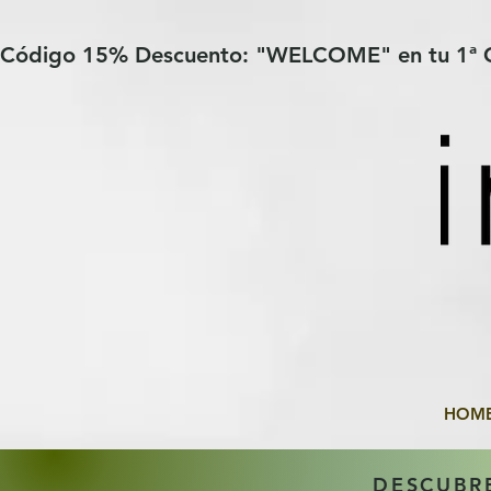
Verification: 97a30386b8a1fa77
G-YHZRM6P8WP
Código 15% Descuento: "WELCOME" en tu 1ª
HOM
DESCUBR