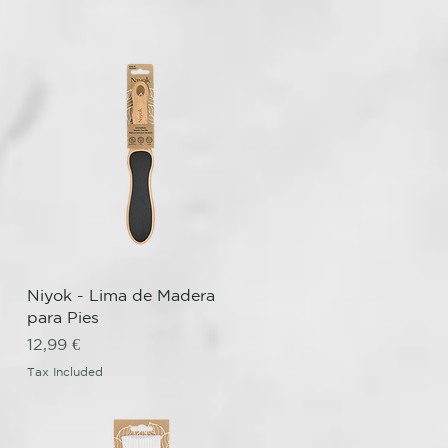
Quick View
Niyok - Lima de Madera
para Pies
Price
12,99 €
Tax Included