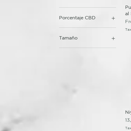
Pu
al
Porcentaje CBD
Re
Sa
F
10% Cannabidiol
Tax
20% Cannabidiol
Tamaño
5% Cannabidiol
240 ml
475 ml
Ni
Pr
13
Tax