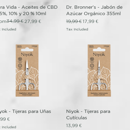
Quick View
Quick View
ra Vida - Aceites de CBD
Dr. Bronner's - Jabón de
 5%, 10% y 20 % 10ml
Azúcar Orgánico 355ml
gular Price
le Price
34,99 €
Regular Price
Sale Price
rom
27,99 €
19,99 €
17,99 €
 Included
Tax Included
Quick View
Quick View
yok - Tijeras para Uñas
Niyok - Tijeras para
Cutículas
ice
,99 €
Price
13,99 €
 Included