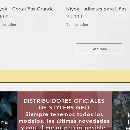
Quick View
Quick View
yok - Cortaúñas Grande
Niyok - Alicates para Uñas
ice
Price
99 €
24,99 €
 Included
Tax Included
Load More
DISTRIBUIDORES OFICIALES
DE STYLERS GHD
"
Siempre tenemos todos los
modelos, las últimas
novedades
era
y con el mejor precio posible.
H
to