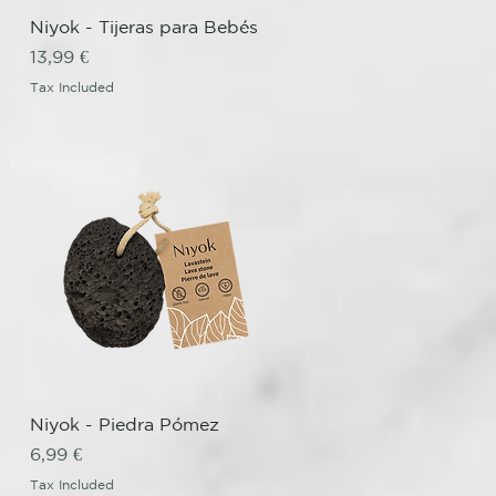
Quick View
Niyok - Tijeras para Bebés
Price
13,99 €
Tax Included
Quick View
Niyok - Piedra Pómez
Price
6,99 €
Tax Included