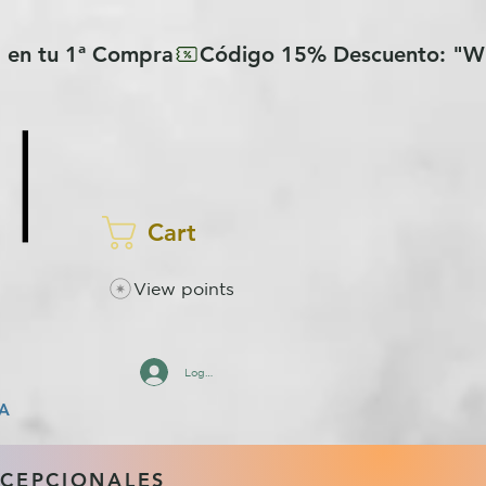
Cart
View points
Log In
A
XCEPCIONALES