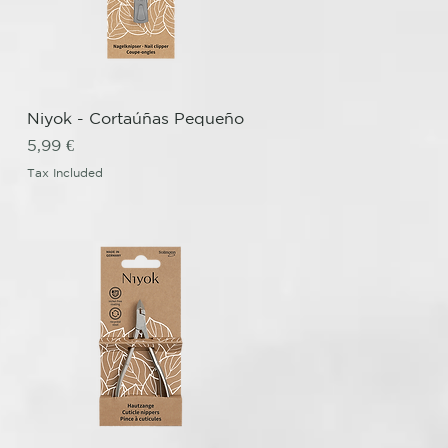
Quick View
Niyok - Cortaúñas Pequeño
Price
5,99 €
Tax Included