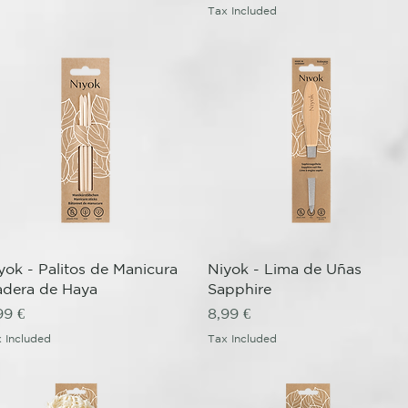
Tax Included
Quick View
Quick View
yok - Palitos de Manicura
Niyok - Lima de Uñas
dera de Haya
Sapphire
ice
Price
99 €
8,99 €
 Included
Tax Included