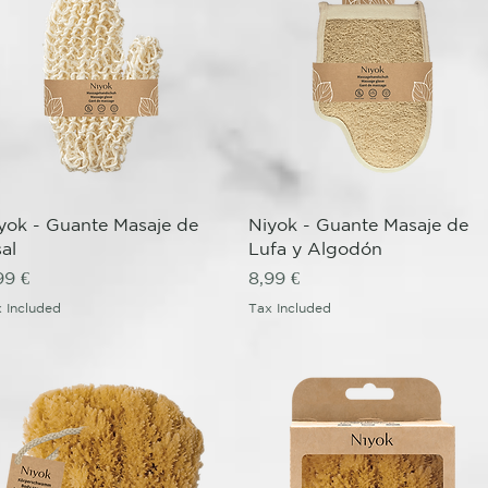
Quick View
Quick View
yok - Guante Masaje de
Niyok - Guante Masaje de
sal
Lufa y Algodón
ice
Price
99 €
8,99 €
 Included
Tax Included