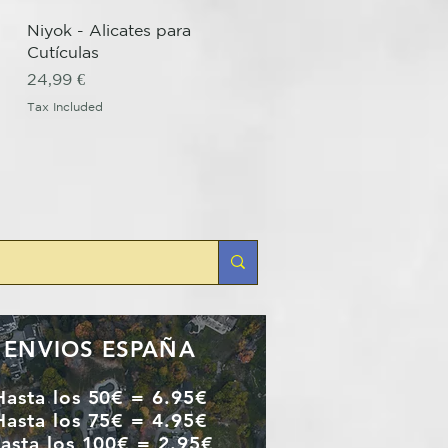
Quick View
Niyok - Alicates para
Cutículas
Price
24,99 €
Tax Included
ENVIOS ESPAÑA
Hasta los 50€ = 6.95€
Hasta los 75€ = 4.95€
asta los 100€ = 2.95€