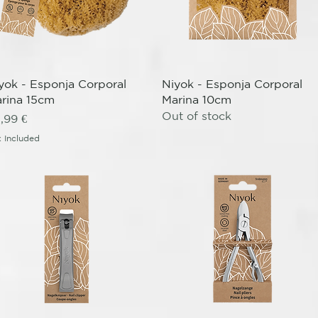
Quick View
Quick View
yok - Esponja Corporal
Niyok - Esponja Corporal
rina 15cm
Marina 10cm
Out of stock
ice
,99 €
 Included