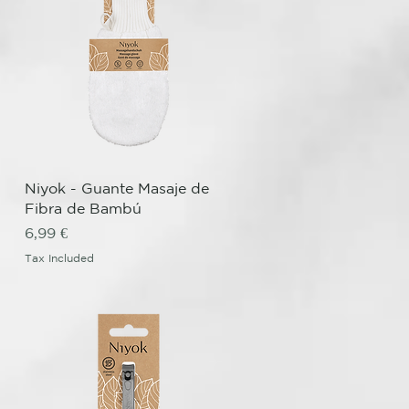
Quick View
Niyok - Guante Masaje de
Fibra de Bambú
Price
6,99 €
Tax Included