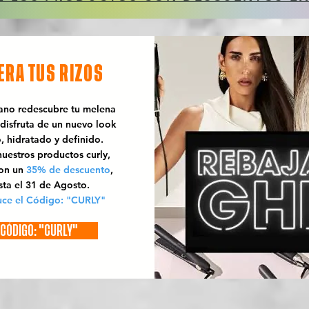
ERA TUS RIZOS
rano redescubre tu melena
 disfruta de un nuevo look
o, hidratado y definido.
uestros productos curly,
con un
35% de descuento
,
sta el 31 de Agosto.
uce el Código: "CURLY"
CÓDIGO: "CURLY"