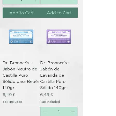
Add to Cart
Add to Cart
Dr. Bronner's -
Dr. Bronner's -
Jabón Neutro de
Jabón de
Castilla Puro
Lavanda de
Sólido para Bebés
Castilla Puro
140gr.
Sólido 140gr.
Price
Price
6,49 €
6,49 €
Tax Included
Tax Included