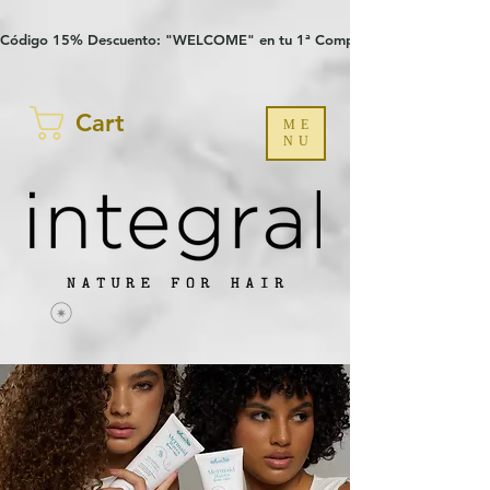
Verification: 97a30386b8a1fa77
G-YHZRM6P8WP
Código 15% Descuento: "WELCOME" en tu 1ª Compra
Cart
ME
NU