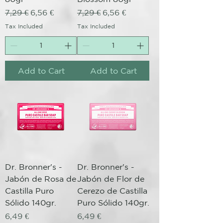
Regular Price
Sale Price
Regular Price
Sale Price
7,29 €
6,56 €
7,29 €
6,56 €
Tax Included
Tax Included
Add to Cart
Add to Cart
Dr. Bronner's -
Dr. Bronner's -
Jabón de Rosa de
Jabón de Flor de
Castilla Puro
Cerezo de Castilla
Sólido 140gr.
Puro Sólido 140gr.
Price
Price
6,49 €
6,49 €