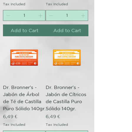
Tax Included
Tax Included
Add to Cart
Add to Cart
Dr. Bronner's -
Dr. Bronner's -
Jabón de Árbol
Jabón de Cítricos
de Té de Castilla
de Castilla Puro
Puro Sólido 140gr.
Sólido 140gr.
Price
Price
6,49 €
6,49 €
Tax Included
Tax Included