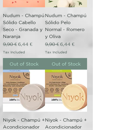
Nudum - Champú
Nudum - Champú
Sólido Cabello
Sólido Pelo
Seco - Granada y
Normal - Romero
Naranja
y Oliva
Regular Price
Sale Price
Regular Price
Sale Price
9,90 €
6,44 €
9,90 €
6,44 €
Tax Included
Tax Included
Out of Stock
Out of Stock
Niyok - Champú +
Niyok - Champú +
Acondicionador
Acondicionador