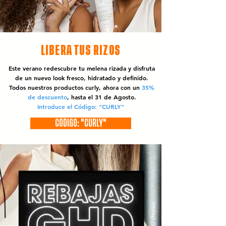
LIBERA TUS RIZOS
Este verano redescubre tu melena rizada y disfruta
de un nuevo look fresco, hidratado y definido.
Todos nuestros productos curly, ahora con un
35%
de descuento
, hasta el 31 de Agosto.
Introduce el Código: "CURLY"
CÓDIGO: "CURLY"