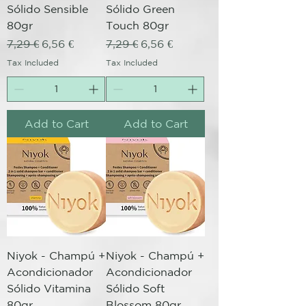
Sólido Sensible
Sólido Green
80gr
Touch 80gr
Regular Price
Sale Price
Regular Price
Sale Price
7,29 €
6,56 €
7,29 €
6,56 €
Tax Included
Tax Included
Add to Cart
Add to Cart
Niyok - Champú +
Niyok - Champú +
Acondicionador
Acondicionador
Sólido Vitamina
Sólido Soft
80gr
Blossom 80gr