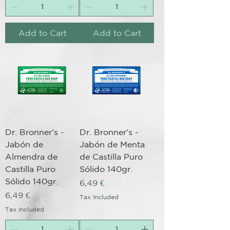
Add to Cart
Add to Cart
Dr. Bronner's -
Dr. Bronner's -
Jabón de
Jabón de Menta
Almendra de
de Castilla Puro
Castilla Puro
Sólido 140gr.
Sólido 140gr.
Price
6,49 €
Price
6,49 €
Tax Included
Tax Included