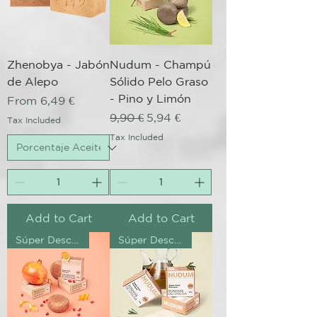
Zhenobya - Jabón
Nudum - Champú
de Alepo
Sólido Pelo Graso
- Pino y Limón
Sale Price
From
6,49 €
Regular Price
Sale Price
9,90 €
5,94 €
Tax Included
Tax Included
Add to Cart
Add to Cart
Súper Descuento Excepcional
Súper Descuento Excepcional