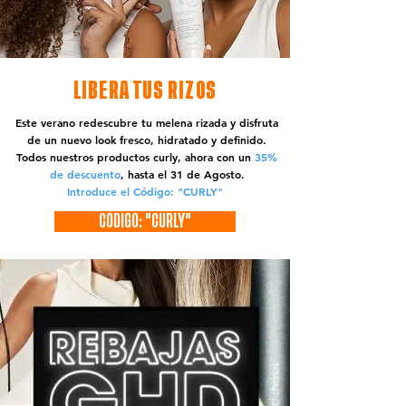
LIBERA TUS RIZOS
Este verano redescubre tu melena rizada y disfruta
de un nuevo look fresco, hidratado y definido.
Todos nuestros productos curly, ahora con un
35%
de descuento
, hasta el 31 de Agosto.
Introduce el Código: "CURLY"
CÓDIGO: "CURLY"