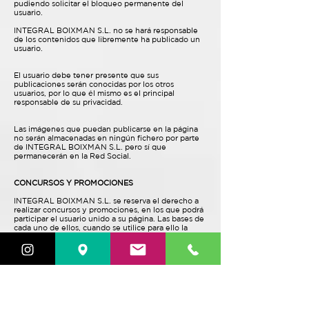
pudiendo solicitar el bloqueo permanente del
usuario.
INTEGRAL BOIXMAN S.L. no se hará responsable
de los contenidos que libremente ha publicado un
usuario.
El usuario debe tener presente que sus
publicaciones serán conocidas por los otros
usuarios, por lo que él mismo es el principal
responsable de su privacidad.
Las imágenes que puedan publicarse en la página
no serán almacenadas en ningún fichero por parte
de INTEGRAL BOIXMAN S.L. pero sí que
permanecerán en la Red Social.
CONCURSOS Y PROMOCIONES
INTEGRAL BOIXMAN S.L. se reserva el derecho a
realizar concursos y promociones, en los que podrá
participar el usuario unido a su página. Las bases de
cada uno de ellos, cuando se utilice para ello la
plataforma de la Red Social, serán publicadas en la
misma. Cumpliendo siempre con la LSSI-CE y con
cualquier otra norma que le sea de aplicación.
La Red Social no patrocina, avala ni administra, de
modo alguno, ninguna de nuestras promociones, ni
está asociada a ninguna de ellas.
PUBLICIDAD