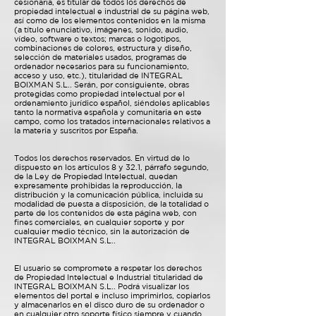
cesionaria, es titular de todos los derechos de
propiedad intelectual e industrial de su página web,
así como de los elementos contenidos en la misma
(a título enunciativo, imágenes, sonido, audio,
vídeo, software o textos; marcas o logotipos,
combinaciones de colores, estructura y diseño,
selección de materiales usados, programas de
ordenador necesarios para su funcionamiento,
acceso y uso, etc.), titularidad de INTEGRAL
BOIXMAN S.L.. Serán, por consiguiente, obras
protegidas como propiedad intelectual por el
ordenamiento jurídico español, siéndoles aplicables
tanto la normativa española y comunitaria en este
campo, como los tratados internacionales relativos a
la materia y suscritos por España.
Todos los derechos reservados. En virtud de lo
dispuesto en los artículos 8 y 32.1, párrafo segundo,
de la Ley de Propiedad Intelectual, quedan
expresamente prohibidas la reproducción, la
distribución y la comunicación pública, incluida su
modalidad de puesta a disposición, de la totalidad o
parte de los contenidos de esta página web, con
fines comerciales, en cualquier soporte y por
cualquier medio técnico, sin la autorización de
INTEGRAL BOIXMAN S.L..
El usuario se compromete a respetar los derechos
de Propiedad Intelectual e Industrial titularidad de
INTEGRAL BOIXMAN S.L.. Podrá visualizar los
elementos del portal e incluso imprimirlos, copiarlos
y almacenarlos en el disco duro de su ordenador o
en cualquier otro soporte físico siempre y cuando