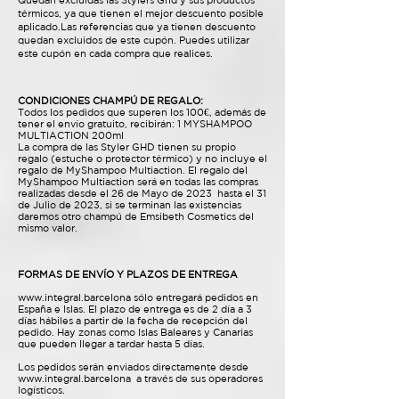
Quedan excluidas las Stylers Ghd y sus productos
térmicos, ya que tienen el mejor descuento posible
aplicado.Las referencias que ya tienen descuento
quedan excluidos de este cupón. Puedes utilizar
este cupón en cada compra que realices.
CONDICIONES CHAMPÚ DE REGALO:
Todos los pedidos que superen los 100€, además de
tener el envío gratuito, recibirán: 1 MYSHAMPOO
MULTIACTION 200ml
La compra de las Styler GHD tienen su propio
regalo (estuche o protector térmico) y no incluye el
regalo de MyShampoo Multiaction. El regalo del
MyShampoo Multiaction será en todas las compras
realizadas desde el 26 de Mayo de 2023 hasta el 31
de Julio de 2023, si se terminan las existencias
daremos otro champú de Emsibeth Cosmetics del
mismo valor.
FORMAS DE ENVÍO Y PLAZOS DE ENTREGA
www.integral.barcelona
sólo entregará pedidos en
España e Islas. El plazo de entrega es de 2 día a 3
días hábiles a partir de la fecha de recepción del
pedido. Hay zonas como Islas Baleares y Canarias
que pueden llegar a tardar hasta 5 días.
Los pedidos serán enviados directamente desde
www.integral.barcelona
a través de sus operadores
logísticos.