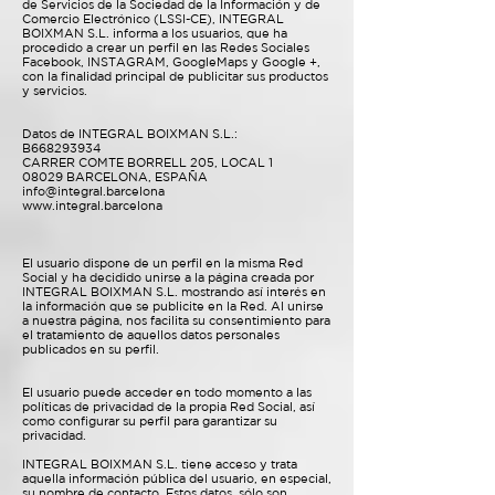
de Servicios de la Sociedad de la Información y de
Comercio Electrónico (LSSI-CE), INTEGRAL
BOIXMAN S.L. informa a los usuarios, que ha
procedido a crear un perfil en las Redes Sociales
Facebook, INSTAGRAM, GoogleMaps y Google +,
con la finalidad principal de publicitar sus productos
y servicios.
Datos de INTEGRAL BOIXMAN S.L.:
B668293934
CARRER COMTE BORRELL 205, LOCAL 1
08029 BARCELONA, ESPAÑA
info@integral.barcelona
www.integral.barcelona
El usuario dispone de un perfil en la misma Red
Social y ha decidido unirse a la página creada por
INTEGRAL BOIXMAN S.L. mostrando así interés en
la información que se publicite en la Red. Al unirse
a nuestra página, nos facilita su consentimiento para
el tratamiento de aquellos datos personales
publicados en su perfil.
El usuario puede acceder en todo momento a las
políticas de privacidad de la propia Red Social, así
como configurar su perfil para garantizar su
privacidad.
INTEGRAL BOIXMAN S.L. tiene acceso y trata
aquella información pública del usuario, en especial,
su nombre de contacto. Estos datos, sólo son