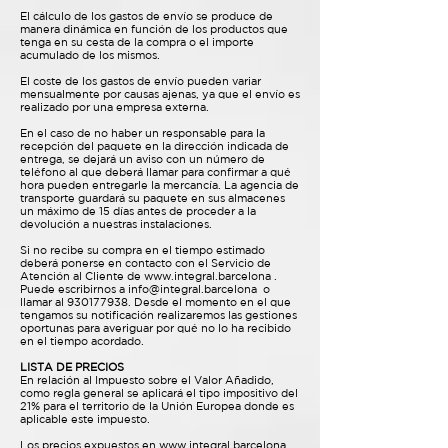
El cálculo de los gastos de envío se produce de
manera dinámica en función de los productos que
tenga en su cesta de la compra o el importe
acumulado de los mismos.
El coste de los gastos de envío pueden variar
mensualmente por causas ajenas, ya que el envío es
realizado por una empresa externa.
En el caso de no haber un responsable para la
recepción del paquete en la dirección indicada de
entrega, se dejará un aviso con un número de
teléfono al que deberá llamar para confirmar a qué
hora pueden entregarle la mercancía. La agencia de
transporte guardará su paquete en sus almacenes
un máximo de 15 días antes de proceder a la
devolución a nuestras instalaciones.
Si no recibe su compra en el tiempo estimado
deberá ponerse en contacto con el Servicio de
Atención al Cliente de
www.integral.barcelona
.
Puede escribirnos a
info@integral.barcelona
o
llamar al
930177938
. Desde el momento en el que
tengamos su notificación realizaremos las gestiones
oportunas para averiguar por qué no lo ha recibido
en el tiempo acordado.
LISTA DE PRECIOS
En relación al Impuesto sobre el Valor Añadido,
como regla general se aplicará el tipo impositivo del
21% para el territorio de la Unión Europea donde es
aplicable este impuesto.
Los precios expuestos en
www.integral.barcelona