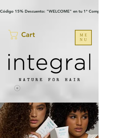
Verification: 97a30386b8a1fa77
G-YHZRM6P8WP
Código 15% Descuento: "WELCOME" en tu 1ª Compra
Cart
ME
NU