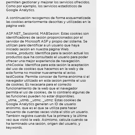
permiten gestionar y mejorar los servicios ofrecidos.
Como por ejemplo, los servicios estadísticos de
Google Analytics.
A continuación recogemos de forma esquematizada
las cookies anteriormente descritas y utilizadas en la
página web:
ASP.NET_SessionId, MABSesion: Estas cookies son
identificadores de sesión proporcionados por el
servidor de Microsoft ASP y propio del sistema. Se
utilizan para identificar a un usuario que haya
iniciado sesión en nuestra página Web.
cookie_products: Identifica para la sesión actual los
productos que ha consultado el usuario para poder
ofrecer una mejor experiencia de navegación.
chkCookie: Identifica para esta sesión la aceptación
del uso de cookies que hacemos en la web y de
esta forma no mostrar nuevamente el aviso.
testCookie: Permite conocer de forma anónima si el
navegador utilizado en esta sesion permite el uso
de cookies. Es necesaria para el correcto
funcionamiento de la web que el navegador
permita el usi de cookies, de lo contrario algunas de
las funciones pueden no estar disponibles.
_utma, _utmb, _utmc, _utmz: Estas cookies de
Google Analytics generan un ID de usuario
anónimo, que es el que se utiliza para hacer
recuento de cuantas veces visita el sitio un usuario.
También registra cuando fue la primera y la última
vez que visitó la web. Asimismo, calcula cuando se
ha terminado una sesión, origen del usuario, y
keywords.