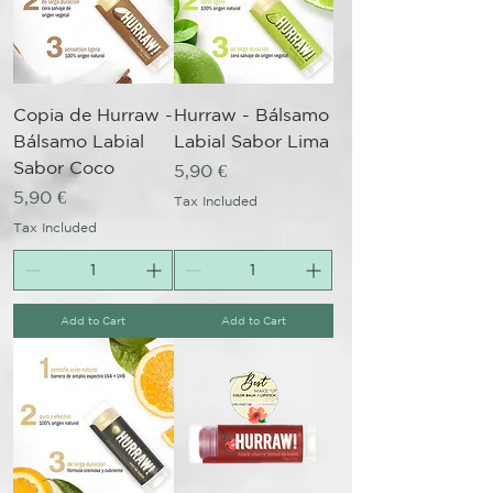
Copia de Hurraw -
Hurraw - Bálsamo
Bálsamo Labial
Labial Sabor Lima
Sabor Coco
Price
5,90 €
Price
5,90 €
Tax Included
Tax Included
Add to Cart
Add to Cart