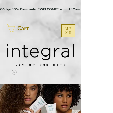
Verification: 97a30386b8a1fa77
G-YHZRM6P8WP
Código 15% Descuento: "WELCOME" en tu 1ª Compra
Cart
ME
NU