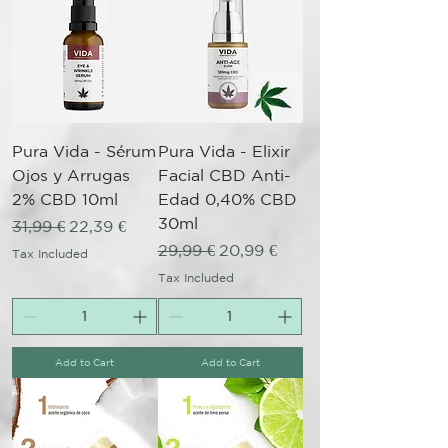
Pura Vida - Sérum
Pura Vida - Elixir
Ojos y Arrugas
Facial CBD Anti-
2% CBD 10ml
Edad 0,40% CBD
30ml
Regular Price
Sale Price
31,99 €
22,39 €
Regular Price
Sale Price
29,99 €
20,99 €
Tax Included
Tax Included
Add to Cart
Add to Cart