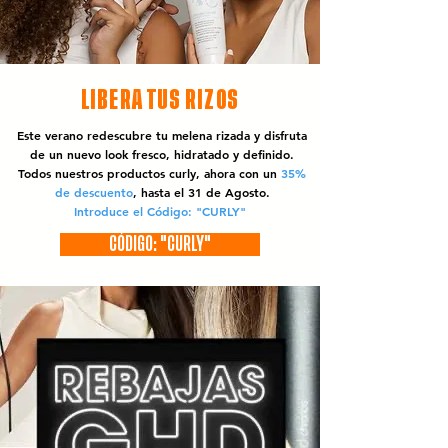
LIBERA TUS RIZOS
Este verano redescubre tu melena rizada y disfruta
de un nuevo look fresco, hidratado y definido.
Todos nuestros productos curly, ahora con un
35%
de descuento
, hasta el 31 de Agosto.
Introduce el Código: "CURLY"
CÓDIGO: "CURLY"