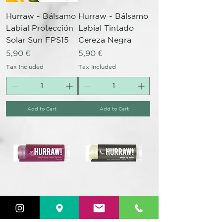
Hurraw - Bálsamo
Hurraw - Bálsamo
Labial Protección
Labial Tintado
Solar Sun FPS15
Cereza Negra
Price
Price
5,90 €
5,90 €
Tax Included
Tax Included
Add to Cart
Add to Cart
Hurraw - Bálsamo
Hurraw - Bálsamo
Labial Tintado
Labial Hidratante