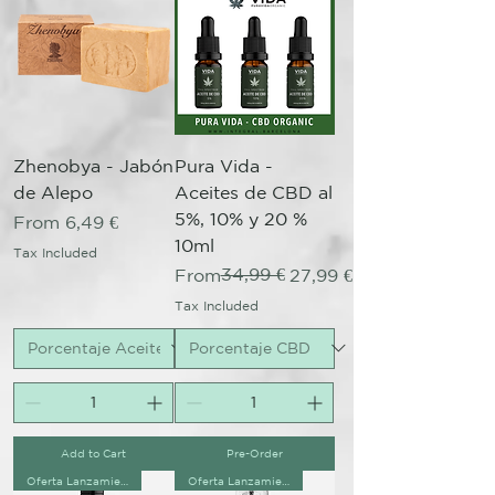
Zhenobya - Jabón
Pura Vida -
de Alepo
Aceites de CBD al
5%, 10% y 20 %
Sale Price
From
6,49 €
10ml
Tax Included
Regular Price
Sale Price
34,99 €
From
27,99 €
Tax Included
Add to Cart
Pre-Order
Oferta Lanzamiento!
Oferta Lanzamiento!