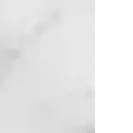
en los parámetros evaluados:
- una reducción de la profundidad
de las arrugas "patas de gallo" del
-10% después de 28 días de uso
del producto
- aumento del parámetro de
elasticidad y firmeza de la piel en
un 5% después de 28 días de
uso
Cómo utilizar
Puedes utilizar por la mañana y
por la noche, sobre el rostro
limpio, de dos maneras:
1) Solo, como alternativa o antes
de la crema, aplicando 2 gotas
directamente sobre el rostro y
masajeando hasta su completa
absorción.
2) Como potenciador, añadiendo 1
o 2 gotas a tu crema facial o
sérum favorito. Hará que la