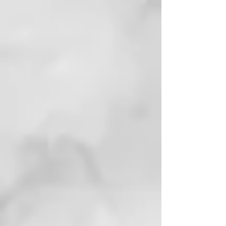
textura de la crema sea mucho
más ligera al tacto y más fácil de
absorber, aumentando su eficacia.
Para quien está indicado.
El Bakuchiol es perfecto para
quienes desean incorporar a su
rutina de belleza un activo natural
capaz de regenerar y tensar la
piel. Su textura en aceite lo hace
especialmente adecuado para
pieles secas y maduras.