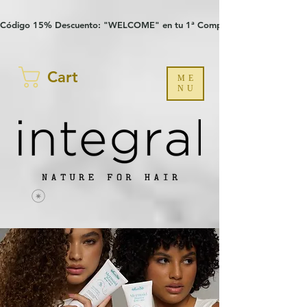
Verification: 97a30386b8a1fa77
G-YHZRM6P8WP
Código 15% Descuento: "WELCOME" en tu 1ª Compra
Cart
ME
NU