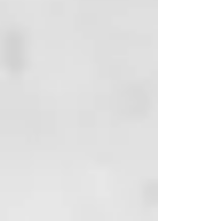
5% en solo 28 días*
- Piel con un aspecto regenerado
y más joven
Características técnicas
- Certificación biológica Cosmos
- Eficacia clínicamente
comprobada
- Dermatológicamente testado en
pieles sensibles
- Fórmula enriquecida con Aceite
de Hueso de Albaricoque
obtenido mediante upcycling
100% de ingredientes de origen
natural
Eficacia comprobada: arrugas
alisadas y piel más elástica y firme
* Las pruebas clínicas realizadas
en una muestra de 20 personas
mostraron mejoras significativas