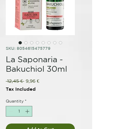
SKU: 8054615475779
La Saponaria -
Bakuchiol 30ml
Regular
Sale
 12,45 € 
9,96 €
Price
Price
Tax Included
Quantity
*