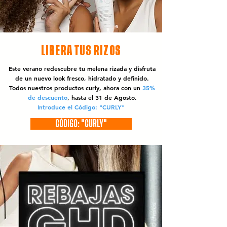
LIBERA TUS RIZOS
Este verano redescubre tu melena rizada y disfruta
de un nuevo look fresco, hidratado y definido.
Todos nuestros productos curly, ahora con un
35%
de descuento
, hasta el 31 de Agosto.
Introduce el Código: "CURLY"
CÓDIGO: "CURLY"