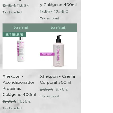
y Colágeno 400ml
Regular Price
Sale Price
12,95 €
11,66 €
Regular Price
Sale Price
13,95 €
12,56 €
Tax Included
Tax Included
Out of Stock
Out of Stock
BEST SELLER 💟
Xhekpon -
Xhekpon - Crema
Acondicionador
Corporal 300ml
Proteínas
Regular Price
Sale Price
21,95 €
19,76 €
Colágeno 400ml
Tax Included
Regular Price
Sale Price
15,95 €
14,36 €
Tax Included