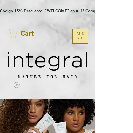
Verification: 97a30386b8a1fa77
G-YHZRM6P8WP
Código 15% Descuento: "WELCOME" en tu 1ª Compra
Cart
ME
NU