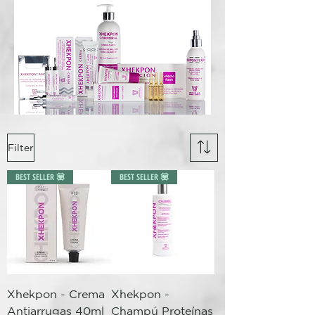
Filter
BEST SELLER 💟
BEST SELLER 💟
Xhekpon - Crema
Xhekpon -
Antiarrugas 40ml
Champú Proteínas