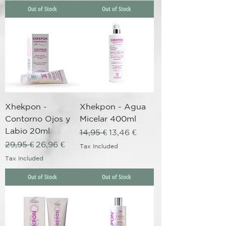
Out of Stock
Out of Stock
Xhekpon -
Xhekpon - Agua
Contorno Ojos y
Micelar 400ml
Labio 20ml
Regular Price
Sale Price
14,95 €
13,46 €
Regular Price
Sale Price
29,95 €
26,96 €
Tax Included
Tax Included
Out of Stock
Out of Stock