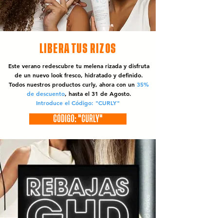
LIBERA TUS RIZOS
Este verano redescubre tu melena rizada y disfruta
de un nuevo look fresco, hidratado y definido.
Todos nuestros productos curly, ahora con un
35%
de descuento
, hasta el 31 de Agosto.
Introduce el Código: "CURLY"
CÓDIGO: "CURLY"