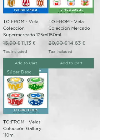
TO:FROM - Vela
TO:FROM - Vela
Colección
Colección Mercado
Supermercado 125ml
150ml
Regular Price
Sale Price
Regular Price
Sale Price
15,90 €
11,13 €
20,90 €
14,63 €
Tax Included
Tax Included
Add to Cart
Add to Cart
Súper Descuento Excepcional
TO:FROM - Velas
Colección Gallery
110ml