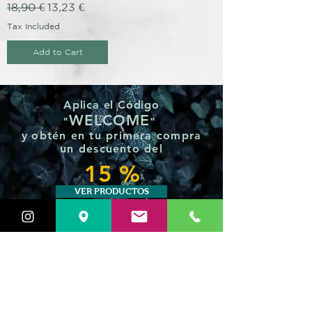
Regular Price
Sale Price
18,90 €
13,23 €
Tax Included
Add to Cart
Aplica el Código
WELCOME
"
"
y
obtén en tu primera compra
un
descuento del
15 %
VER PRODUCTOS
DISTRIBUIDORES OFICIALES
DE STYLERS GHD
Siempre tenemos todos los
modelos, las últimas
novedades y
con el mejor precio posible.