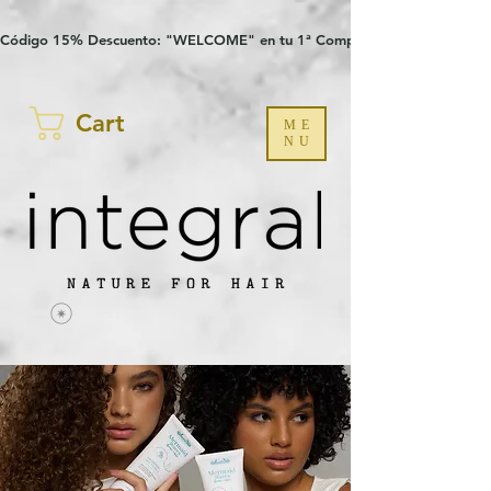
Verification: 97a30386b8a1fa77
G-YHZRM6P8WP
Código 15% Descuento: "WELCOME" en tu 1ª Compra
Cart
ME
NU