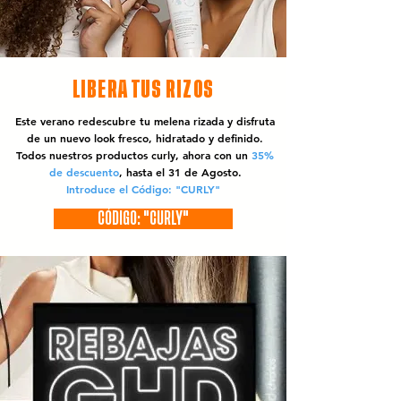
LIBERA TUS RIZOS
Este verano redescubre tu melena rizada y disfruta
de un nuevo look fresco, hidratado y definido.
Todos nuestros productos curly, ahora con un
35%
de descuento
, hasta el 31 de Agosto.
Introduce el Código: "CURLY"
CÓDIGO: "CURLY"