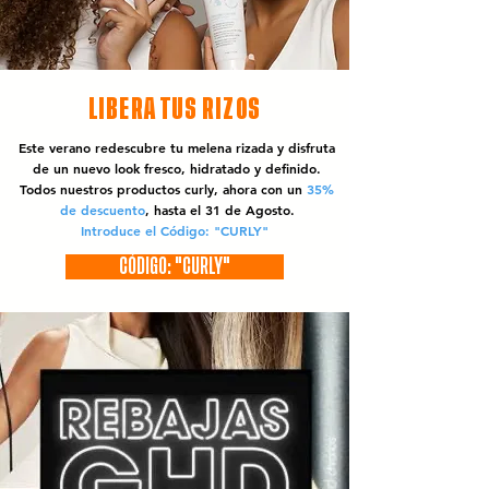
LIBERA TUS RIZOS
Este verano redescubre tu melena rizada y disfruta
de un nuevo look fresco, hidratado y definido.
Todos nuestros productos curly, ahora con un
35%
de descuento
, hasta el 31 de Agosto.
Introduce el Código: "CURLY"
CÓDIGO: "CURLY"