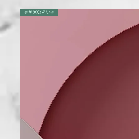
🩷💗💓💞💕💘🩷