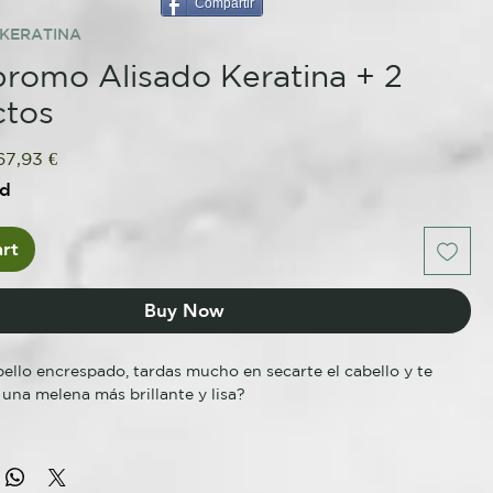
Compartir
KERATINA
romo Alisado Keratina + 2
ctos
egular
Sale
67,93 €
ice
Price
ed
rt
Buy Now
bello encrespado, tardas mucho en secarte el cabello y te
r una melena más brillante y lisa?
eratina Keyliss tienes 2 resultados diferentes con sólo un
Reconstrucción + Alisado. Un tratamiento alisador
iable, conforme a los requisitos normativos que salvaguardan