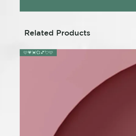
Related Products
🩷💗💓💞💕💘🩷