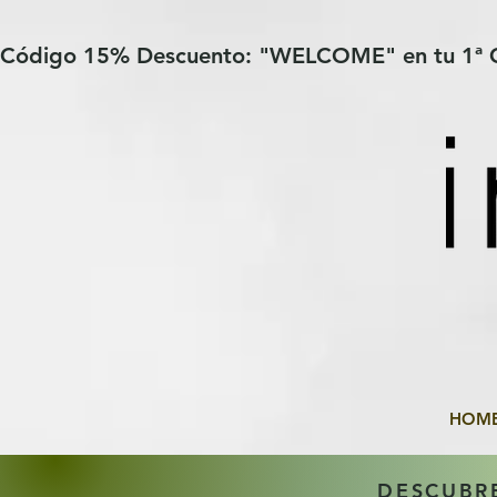
Verification: 97a30386b8a1fa77
G-YHZRM6P8WP
Código 15% Descuento: "WELCOME" en tu 1ª
HOM
DESCUBR