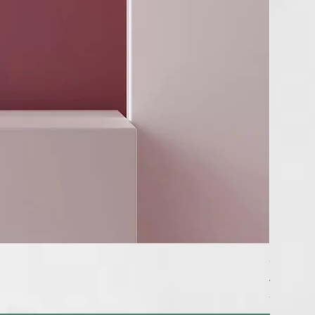
GHD SCUL
Regular P
449,00 €
Tax Includ