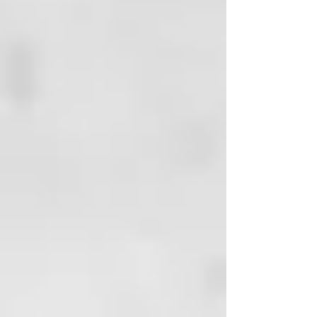
propio estilo en cualquier parte
del mundo, mientras que el modo
de suspensión automático te
aportará la tranquilidad de que tu
styler se apagará después de 30
minutos de inactividad. El diseño
ergonómico y el cable giratorio de
360° permiten una amplitud de
movimientos para que puedas
lograr un "good hair day" con
total facilidad.
Experimenta el icónico regreso de
ghd original styler: la nueva y
mejorada plancha de pelo original
de ghd recomendada por
estilistas.
*test consumidoras, 78 mujeres,
Abril 2021.
CARACTERÍSTICAS
El precio incluye