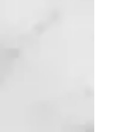
La icónica plancha de pelo ghd
original styler recomendada por
estilistas para un cabello liso
pulido, suave y brillante
garantizado.
Temperatura óptima de peinado
de 185ºC
Con temperaturas por encima de
185º, el cabello sufre daños, y por
debajo, el peinado no se moldea
correctamente.
Tecnología single-zone™
La styler ghd original garantiza
una distribución uniforme del
calor en ambas placas cerámicas.
Plancha de pelo con placas
basculantes
Para un acabado pulido sin