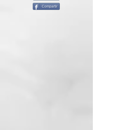
zone™ de nueva generación
Compartir
mantiene la temperatura óptima
de peinado de 185°C en ambas
placas, para obtener resultados
duraderos sin calor extremo. La
plancha de pelo ghd original es un
increíble todoterreno para el
peinado del día a día en todo tipo
de cabello, con un barril
redondeado que te permitirá crear
sin esfuerzo ondas suaves, rizos
llenos de vitalidad o looks lisos
extra pulidos. Sus icónicas placas
cerámicas de nueva generación
cuentan con revestimiento gloss
que ofrecen resultados pulidos,
suaves y brillantes, 8/10 afirman*.
Con voltaje universal y un tiempo
de calentamiento de 30 segundos,
podrás crear rápidamente tu