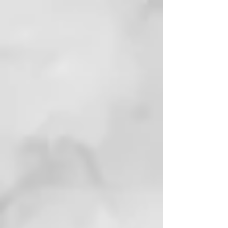
esfuerzo que deja el cabello con
una sensación más suave*.
Barril redondeado
Para alisar y hacer ondas con la
plancha rápidamente gracias a su
facilidad de deslizamiento.
Interfaz ghd actualizada
Botón de encendido/apagado
modernizado con indicadores de
luz y sonido.
Plancha con cable giratorio
profesional de 2,7 metros
Incorpora un cable giratorio de
longitud profesional para facilitar
el peinado. Enchufe europeo.
Modo de suspensión automático
La styler profesional se apaga tras