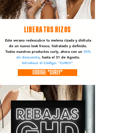
LIBERA TUS RIZOS
Este verano redescubre tu melena rizada y disfruta
de un nuevo look fresco, hidratado y definido.
Todos nuestros productos curly, ahora con un
35%
de descuento
, hasta el 31 de Agosto.
Introduce el Código: "CURLY"
CÓDIGO: "CURLY"