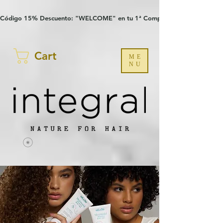
Verification: 97a30386b8a1fa77
G-YHZRM6P8WP
Código 15% Descuento: "WELCOME" en tu 1ª Compra
Cart
ME
NU