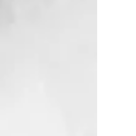
30 minutos de inactividad.
Voltaje universal
Para garantizar un rendimiento
perfecto de la plancha de pelo en
cualquier país del mundo.
Calentamiento en 30 segundos
Para un peinado fácil y rápido
cada día con ghd original.
Ghd Original - Plancha Styler
Mediana