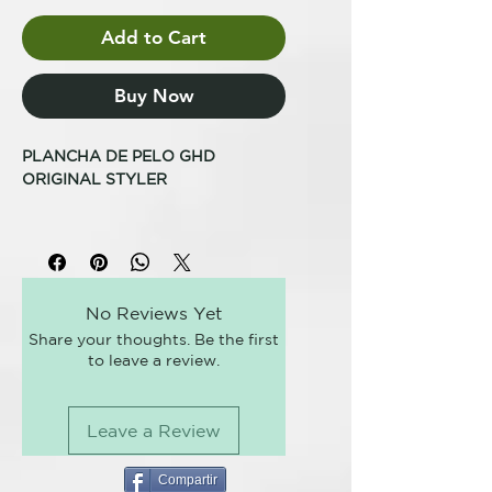
Add to Cart
Buy Now
PLANCHA DE PELO GHD
ORIGINAL STYLER
Te presentamos la styler ghd
original, la plancha de pelo
profesional que transformó el
mundo del styling. El clásico de
No Reviews Yet
culto que lo cambió todo, con
Share your thoughts. Be the first
tecnología y diseño renovados y
to leave a review.
mejorados para asegurar un
rendimiento profesional ghd.
Leave a Review
La plancha clásica de ghd con
tecnología cerámica single-zone™
La tecnología cerámica single-
Compartir