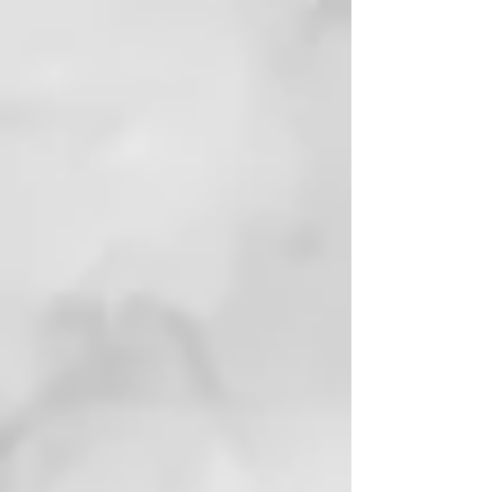
• Efectúe otra aplicación cuando
sea necesario.
BENEFICIOS: el agua termal
bioactiva con la adición de ácido
láctico ayuda a restablecer el pH
fisiológico, mientras que el
extracto de liquen de Islandia
junto con el extracto de limón
contrarresta la proliferación
microbiana. El agua de manzanilla
alivia el enrojecimiento
generado por la inflamación y el
agua de menta confiere una
sensación refrescante agradable.
Previene los daños derivados de
los radicales libres y de sustancias
contaminantes ambientales.
Relajación, con luces suaves,
música relajante, aromaterapia.
CÓMO USARLO