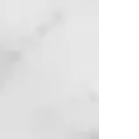
SUSTANCIAS
FUNCIONALES: agua termal,
extracto glicólico de limón,
hidrolato de Matricaria
recutita, hidrolato de Mentha
piperita, ácido láctico, Cetraria
islandica, Buddleja
officinalis, Biosaccharide Gum.
MODALIDAD DE APLICACIÓN:
• Agite vigorosamente el
producto antes del uso, para
disolver nuevamente todos los
principios activos y los
oligoelementos termales.
• Aplique en el cuero cabelludo y
en el cabello previamente
humedecido una cantidad igual a
10/15 ml.
• Enjuague abundantemente con
agua tibia.