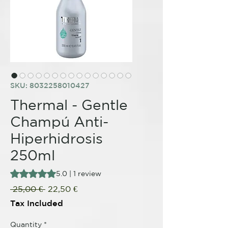
SKU: 8032258010427
Thermal - Gentle
Champú Anti-
Hiperhidrosis
250ml
Rating is 5.0 out of five stars based on 1 review
5.0 | 1 review
Regular
Sale
 25,00 € 
22,50 €
Price
Price
Tax Included
Quantity
*