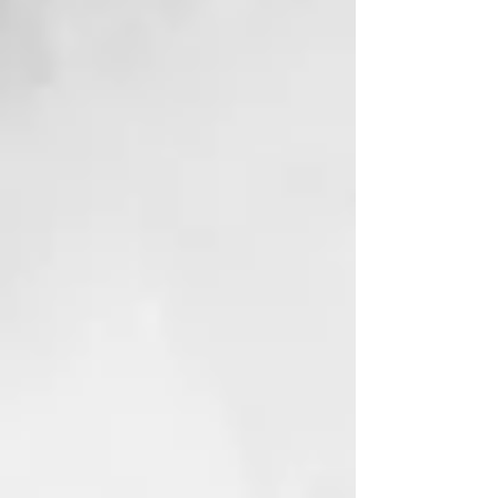
Aplicar sobre el cabello mojado y
masajear hasta generar espuma.
Enjuagar y repetir la operación
dejando actuar el champú 2
minutos antes del enjuague final.