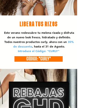
LIBERA TUS RIZOS
Este verano redescubre tu melena rizada y disfruta
de un nuevo look fresco, hidratado y definido.
Todos nuestros productos curly, ahora con un
35%
de descuento
, hasta el 31 de Agosto.
Introduce el Código: "CURLY"
CÓDIGO: "CURLY"