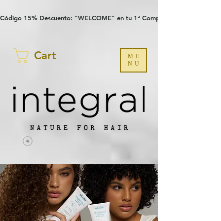
Verification: 97a30386b8a1fa77
G-YHZRM6P8WP
Código 15% Descuento: "WELCOME" en tu 1ª Compra
Cart
ME
NU