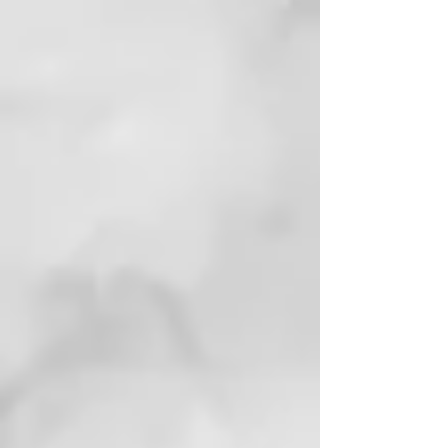
• Psoriasis
• Dermatitis seborreica
• Ejerce una acción exfoliante
delicada, mecánica y lítica y
simultáneamente una acción
normalizadora para la
descamación, al actuar sobre las
causas de:deshidratación,
alteración de la actividad sebácea
y cambio celular acelerado.
• Ejerce un «equilibrio» general en
las células epidérmicas del cuero
cabelludo.
•
Previenelosdañosderadicaleslibres
ydesustancias contaminantes
ambientales.
CÓMO USARLO
Calentar el sobre de fango bajo el
agua caliente corriente o verter el