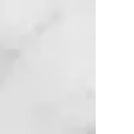
cabeza con una toalla húmeda y
caliente o con un gorro de ducha.
• Deje actuar por al menos 10
minutos.
• Enjuague y lave con el champú
Thermal específico. •
Siesnecesario,lavenuevamente.
FRECUENCIA DE USO:
una vez
por semana durante mínimo 6
semanas, si se introduce en el
protocolo de una anomalía
específica, con la posibilidad de
alternarse con uno de los otros
dos fangos o puntualmente, como
tratamiento exfoliante y
antimicrobiano, sobre todo en los
cambios estacionales.
BENEFICIOS:
• Paracaspa
• Eczema