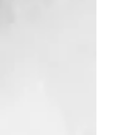
contenido en el específico
“calentador de fango”. Antes del
champú, sobre el cabello seco,
aplicar el fango con un pincel sólo
sobre las raíces. Masajear y cubrir
con una cofia. Dejarlo actuar
durante 10-15 minutos. Enjuagar
cuidadosamente y lavar con el
Champú Thermal específico.
6 SOBRES DE 40ML
THERMAL, EL PIONERO DEL
CUIDADO TERMAL PARA EL
CABELLO
Thermal nace en 2003 y es la
primera lÍnea que integra la
eficacia del Agua y de la arcilla
termal al cuidado profesional del
cabello. Conjuga la sabidurÍa del
Agua de las antiguas Termas de