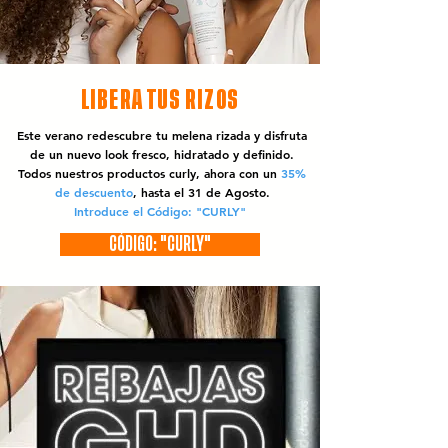
LIBERA TUS RIZOS
Este verano redescubre tu melena rizada y disfruta
de un nuevo look fresco, hidratado y definido.
Todos nuestros productos curly, ahora con un
35%
de descuento
, hasta el 31 de Agosto.
Introduce el Código: "CURLY"
CÓDIGO: "CURLY"