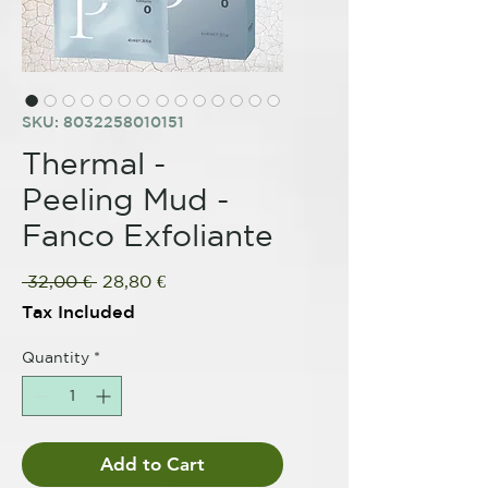
SKU: 8032258010151
Thermal -
Peeling Mud -
Fanco Exfoliante
Regular
Sale
 32,00 € 
28,80 €
Price
Price
Tax Included
Quantity
*
Add to Cart