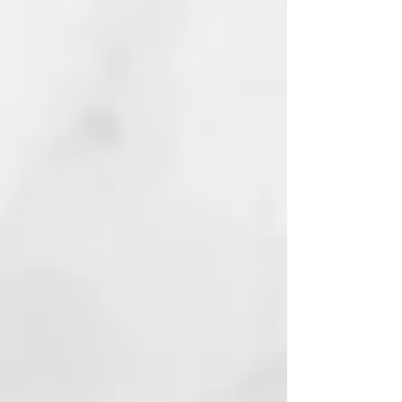
pensamientos negativos y
recargarse de energía vital.
NUESTRO COMPROMISO
ECOSOSTENIBLE
El material de los frascos de
Thermal es GREEN BIO-BASED
PE, un material que se fabrica con
caсa de azúcar y contribuye a
reducir la cantidad de CO2 en la
atmósfera. Porque amamos este
planeta y queremos cuidarlo.