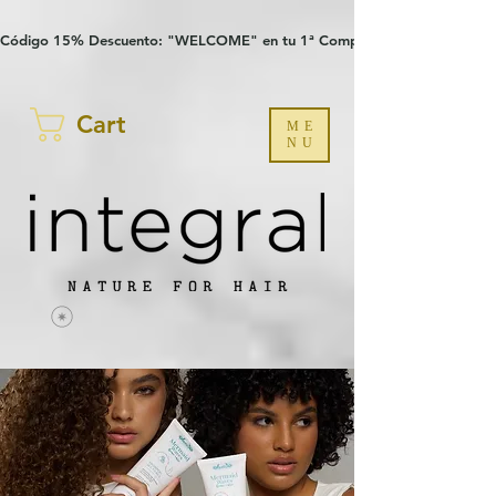
Verification: 97a30386b8a1fa77
G-YHZRM6P8WP
Código 15% Descuento: "WELCOME" en tu 1ª Compra
Cart
ME
NU