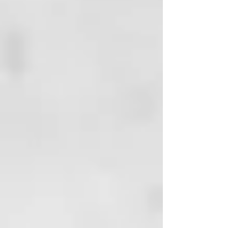
FLOWER EXTRACT,
caolín, piroctona olamina,
BIOSACCHARIDE GUM-4.
extracto de pino, aceite
esencial de enebro, ácido láctico,
Buddleja Officinalis, Biosaccharide
Gum.
MODALIDAD DE APLICACIÓN:
• Agite el producto antes del uso
para que los principios activos
termales se emulsionen
nuevamente.
• Caliente la bolsa de fango o con
agua corriente caliente o vierta el
contenido en el «calentador
de fango» específico.
• Distribuya el fango solo en el
cuero cabelludo, con un pincel, y
masajee.
• Mantenga la temperatura
constante por medio de
vaporizadores o envuélvase la