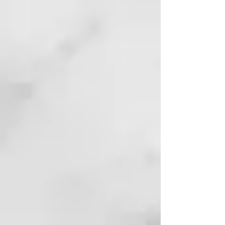
Glycerin, Arginine Hcl, Panthenol,
CI 47005, Limonene, Creatine,
Glycine, Hydrolyzed Corn Protein,
Hydrolyzed Soy Protein,
Hydrolyzed Wheat Protein,
Proline, Serine, Linalool, CI 77007,
Acetyl Cysteine, Hexyl Cinnamal,
Hydroxypropyl Methylcellulose,
Tocopheryl Acetate, Citronellol.