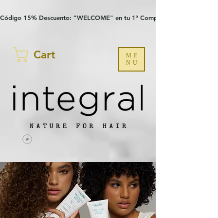
Verification: 97a30386b8a1fa77
G-YHZRM6P8WP
Código 15% Descuento: "WELCOME" en tu 1ª Compra
Cart
ME
NU