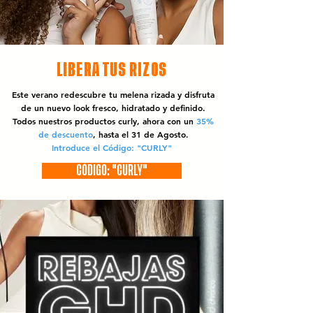
LIBERA TUS RIZOS
Este verano redescubre tu melena rizada y disfruta
de un nuevo look fresco, hidratado y definido.
Todos nuestros productos curly, ahora con un
35%
de descuento
, hasta el 31 de Agosto.
Introduce el Código: "CURLY"
CÓDIGO: "CURLY"