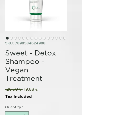
SKU: 7898584624988
Sweet - Detox
Shampoo -
Vegan
Treatment
Regular
Sale
 26,50 € 
19,88 €
Price
Price
Tax Included
Quantity
*