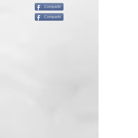
promueve la acción antioxidante,
deja el cabello increíblemente
Compartir
perfumado y proporciona una
Compartir
agradable sensación de bienestar.
MODO DE USO
1- Aplicar el shampoo detox sobre
el cabello húmedo.
2- Masajear el cuero cabelludo
con movimientos circulares.
REESTRUCTURACIÓN DE LAS
FIBRAS DE COLÁGENO Y
ELASTINA.
Tratamiento Desintoxicante 2 en 1,
Limpia y Purifica el Cuero Cabelludo
y el Cuerpo en profundidad dejandólo
suave y sedoso.
Es un tratamiento natural que
estimula el control de la grasa y es
un antioxidante para el cuero