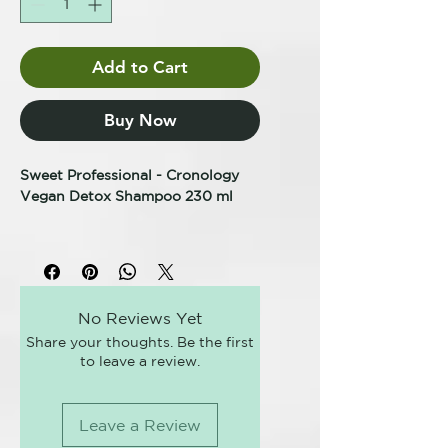
Add to Cart
Buy Now
Sweet Professional - Cronology
Vegan Detox Shampoo 230 ml
Limpia en profundidad el cuero
cabelludo, purificando y
desintoxicando con arcilla verde y
extractos de ginseng. Perfecto
No Reviews Yet
para cabellos grasos, ayuda a
Share your thoughts. Be the first
controlar el exceso de grasa
to leave a review.
acumulada, estimula la circulación
sanguínea y potencia la
oxigenación de la piel. Con aceite
Leave a Review
esencia de hierba de limón,