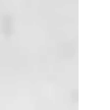
cabelludo y piel. Realiza limpieza
profunda, aportando una piel más
joven, controlando la grasa y
ofreciendo suavidad y frescura.
Combate las enfermedades
capilares como escemas, caspa y
psoriasis.
INCI:
Water (Aqua), Propylene Glycol,
Polyacrylate-33, 1-Amino-2-
Propanol, PEG-40 Hydrogenated
Castor Oil, Polyquaternium-7,
Polyvinyl Alcohol, Hydrolyzed
Collagen, Parfum,
Phenoxyethanol, Menthol,
Mannitol, Kaolin, Cellulose,
Glycyrrhiza Glabra (Licorice),
Rose Extract, Cymbopogon
Flexuosus Leaf Oil, Disodium
EDTA, Ethylhexylglycerin,