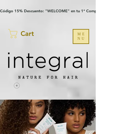
Verification: 97a30386b8a1fa77
G-YHZRM6P8WP
Código 15% Descuento: "WELCOME" en tu 1ª Compra
Cart
ME
NU