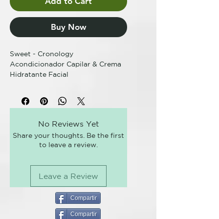
Add to Cart
Buy Now
Sweet - Cronology
Acondicionador Capilar & Crema
Hidratante Facial
Crema 2 en 1 para Acondicionar el
Cabello y Hidratante Facial.
No Reviews Yet
Capaz de estimular un
Share your thoughts. Be the first
acondicionamiento intenso en la
to leave a review.
estructura capilar. Este
tratamiento tiene un toque
sedoso y puede ser utilizado
Leave a Review
como hidratante facial y
corporal. Prepara la piel para el
maquillaje.
Compartir
Compartir
230ml