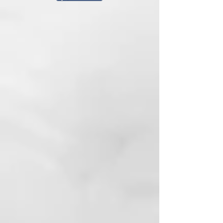
INCI:
Water, Glycerin, Cetearyl Alcohol,
Cetyl Alcohol, Dimethiconol,
Behentrimonium Methosulfate,
Panthenol, Stearamidopropyl
Dimethylamine, Parfum, Propylene
Glycol, Cetyl Palmitate,
Phenoxyethanol, Lactic Acid, D-
Limonene, Chlorella Vulgaris
Extract, Poloxamer 338, TEA-
Dodecylbenzenesulfonate, Hexyl
Cinnamal, BHT, Isocetyl Alcohol,
Quaternium-70, Linalool, Stearic
Acid, Ethylhexylglycerin, Brassica
Napus Seed Oil, Amodimethicone,
Behenyl Alcohol,
Dimethylpabamidopropyl
Laurdimonium Tosylate, Disodium
Lauriminodipropinate Tocopheryl
Phoshates, Hydroxyethyl