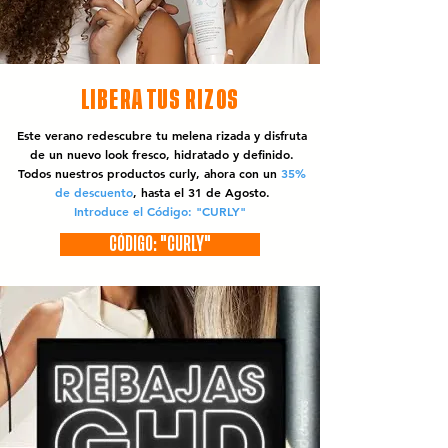
LIBERA TUS RIZOS
Este verano redescubre tu melena rizada y disfruta
de un nuevo look fresco, hidratado y definido.
Todos nuestros productos curly, ahora con un
35%
de descuento
, hasta el 31 de Agosto.
Introduce el Código: "CURLY"
CÓDIGO: "CURLY"