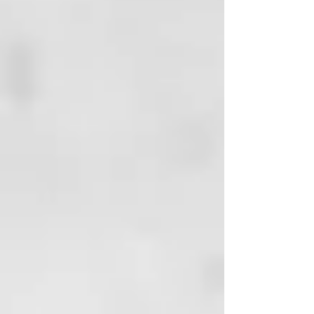
Cetearamidopropyldimonium
Chloride, Citronellol, Coumarin,
Acetyl Cysteine, Arginine HCL,
C12-14 SEC-Pareth-7, Glycine,
Lauroyl Lysine, Corylus Avellana
Seed Oil, Argania Spinosa Kernal
Oil, Macadamia Ternifolia Seed Oil,
Aleurites Molluccana Seed Oil,
Elaeis Frut Oil, Prunus Persica
Karnel Oil, Salvia Hispanica Seed
Oil, Adansonia Digitata Seed Oil,
Moringa Oleifera Seed Oil.