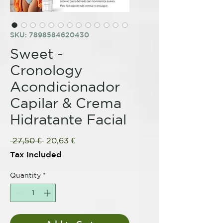
SKU: 7898584620430
Sweet -
Cronology
Acondicionador
Capilar & Crema
Hidratante Facial
Regular
Sale
 27,50 € 
20,63 €
Price
Price
Tax Included
Quantity
*