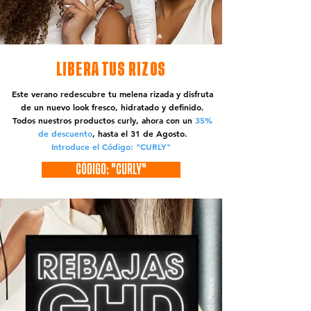
LIBERA TUS RIZOS
Este verano redescubre tu melena rizada y disfruta
de un nuevo look fresco, hidratado y definido.
Todos nuestros productos curly, ahora con un
35%
de descuento
, hasta el 31 de Agosto.
Introduce el Código: "CURLY"
CÓDIGO: "CURLY"