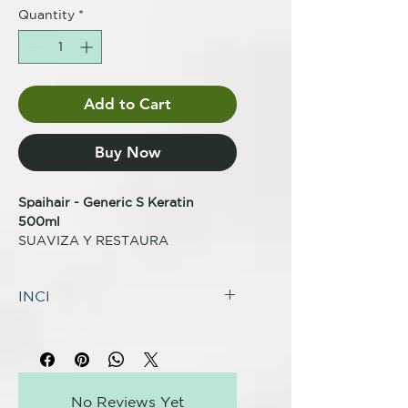
Quantity
*
Add to Cart
Buy Now
Spaihair - Generic S Keratin
500ml
SUAVIZA Y RESTAURA
INDICACIONES
INCI
Es un bálsamo suavizante
reparador, antiestático y
INCI: GENERIC S KERATIN
desenreda el cabello. El aporte de
Aqua, Cetyl Alcohol, Cetrimonium
Keratina le da un plus de brillo y
Chloride, Phenyl Trimethicone,
nutrición.
Phenoxyethanol, Isopropyl
No Reviews Yet
Alcohol, Hydrolyzed Wheat