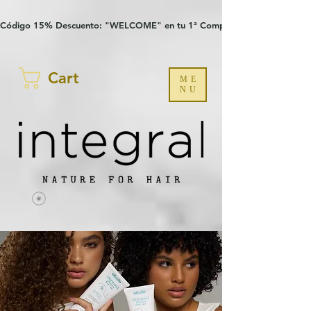
Verification: 97a30386b8a1fa77
G-YHZRM6P8WP
Código 15% Descuento: "WELCOME" en tu 1ª Compra
Cart
ME
NU