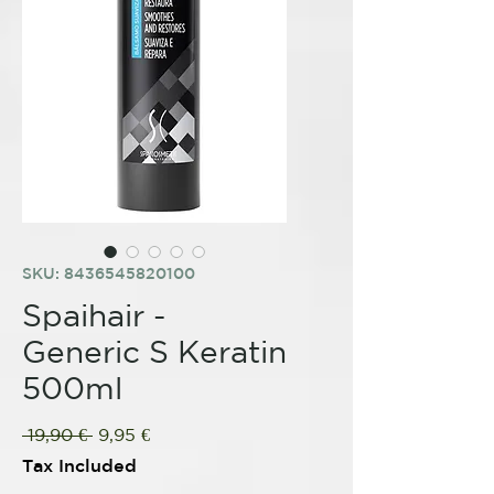
SKU: 8436545820100
Spaihair -
Generic S Keratin
500ml
Regular
Sale
 19,90 € 
9,95 €
Price
Price
Tax Included