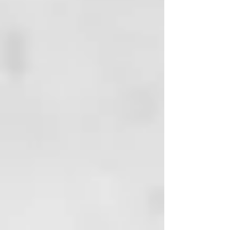
como preventivo de cabellos
sanos, disminuyendo la tendencia
de formarse puntas partidas,
mejorando la peinabilidad y dando
cuerpo al cabello. Los
hidrolizados de queratina son
absorbidos e incorporados a la
estructura de la queratina capilar.
Acondiciona y repara el cabello.