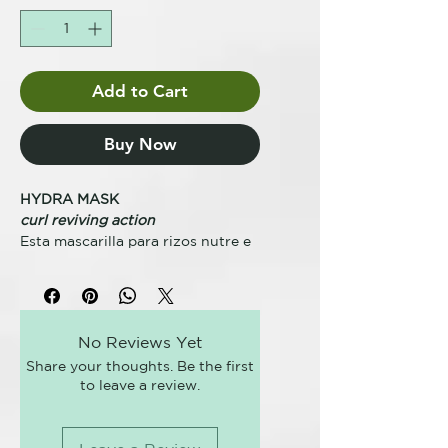
Add to Cart
Buy Now
HYDRA MASK
curl reviving action
Esta mascarilla para rizos nutre e
hidrata el cabello sin apelmazarlo,
dejándolo suave, brillante y
flexible. Facilita el peinado
desenredando los nudos y
No Reviews Yet
previniendo el daño causado por
Share your thoughts. Be the first
el peinado. Deja el cabello
to leave a review.
manejable y define los rizos.
BENEFICIOS CLAVE