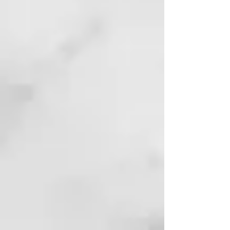
todo tipo de cabello. El innovador
sistema de ondulación de Curl On
Bio Perm, basado en cisteamina y
libre de amoníaco y tioglicolatos,
desarrolla su acción reductora
mediante un componente de
origen natural obtenido en
laboratorio a partir de la
modificación del aminoácido
cisteína, capaz de garantizar
resultados duraderos.
¿QUÉ INGREDIENTES ACTIVOS
CONTIENE?
A continuación, los ingredientes
activos de la línea Curl On:
– La cisteamina desarrolla su
acción reductora mediante un
componente de origen natural
obtenido en laboratorio mediante
la modificación del aminoácido