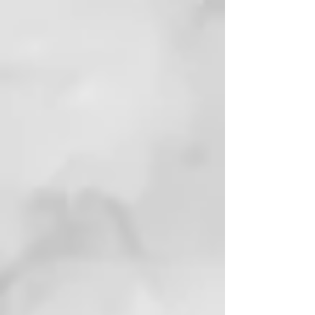
cisteína, lo que garantiza
resultados duraderos.
– El aceite de linaza actúa con
suavidad y protección en todo
tipo de cabello.
– La queratina vegetal
reconstruye la fibra capilar,
haciéndola más fuerte y
resistente.
– El extracto de orquídea hidrata
la fibra capilar, haciéndola más
fuerte y resistente. Tiene un
potente efecto
antiencrespamiento.
– El aceite de macadamia orgánico
nutre profundamente y ayuda a
combatir el encrespamiento.
Además, posee excelentes
propiedades acondicionadoras y
suavizantes, mejorando el
desenredado del cabello.