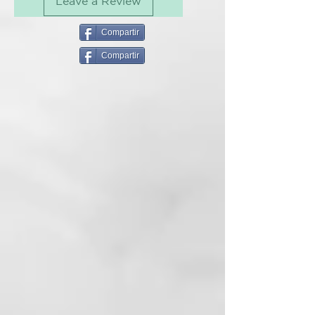
Leave a Review
Nutre el cabello sin apelmazarlo,
aportando brillo, suavidad y
elasticidad. Revitaliza los rizos y
Compartir
su fórmula no contiene aceites
Compartir
minerales.
INGREDIENTES ACTIVOS
89 % de ingredientes naturales:
Extracto de orquídea, aceite de
macadamia orgánico
MODO DE EMPLEO
Aplicar sobre el cabello húmedo y
lavado, masajear suavemente a lo
largo del cabello. Dejar actuar de
5 a 10 minutos y enjuagar.
CURL ON
Ya sea ondulado, rizado o
encrespado, cualquier tipo de
cabello puede verse afectado por
el frizz. Los tratamientos