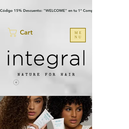
Verification: 97a30386b8a1fa77
G-YHZRM6P8WP
Código 15% Descuento: "WELCOME" en tu 1ª Compra
Cart
ME
NU