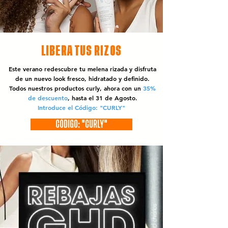
LIBERA TUS RIZOS
Este verano redescubre tu melena rizada y disfruta
de un nuevo look fresco, hidratado y definido.
Todos nuestros productos curly, ahora con un
35%
de descuento
, hasta el 31 de Agosto.
Introduce el Código: "CURLY"
CÓDIGO: "CURLY"