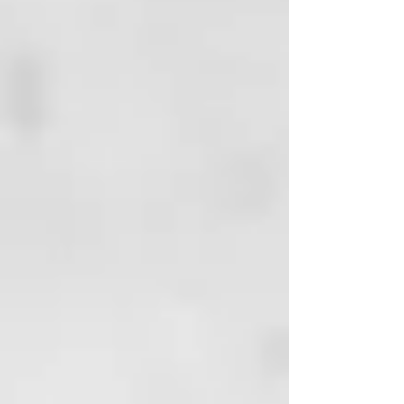
agresivos, los lavados frecuentes,
los factores ambientales y la falta
de hidratación son algunas de las
principales causas del frizz y el
cabello opaco. ¡Tenemos la
solución!
Tecnología de Formulación
La nueva línea profesional creada
para el cuidado del cabello rizado
y ondulado. Los ingredientes
activos de la línea Curl On han
sido cuidadosamente
seleccionados para crear
productos de calidad capaces de
satisfacer las múltiples
necesidades de los diferentes
tipos de cabello rizado. El aceite
de linaza orgánico, presente en el
servicio técnico Bio-Perm, actúa
con suavidad y protección en