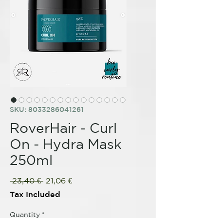
SKU: 8033286041261
RoverHair - Curl
On - Hydra Mask
250ml
Regular
Sale
 23,40 € 
21,06 €
Price
Price
Tax Included
Quantity
*