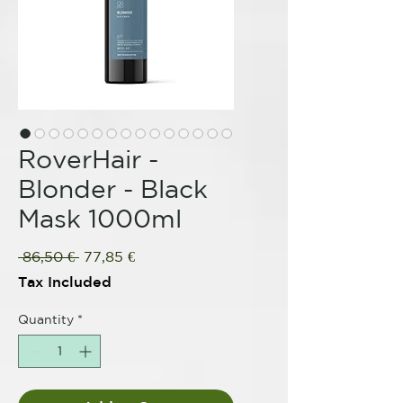
RoverHair -
Blonder - Black
Mask 1000ml
Regular
Sale
 86,50 € 
77,85 €
Price
Price
Tax Included
Quantity
*