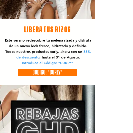
LIBERA TUS RIZOS
Este verano redescubre tu melena rizada y disfruta
de un nuevo look fresco, hidratado y definido.
Todos nuestros productos curly, ahora con un
35%
de descuento
, hasta el 31 de Agosto.
Introduce el Código: "CURLY"
CÓDIGO: "CURLY"