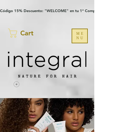
Verification: 97a30386b8a1fa77
G-YHZRM6P8WP
Código 15% Descuento: "WELCOME" en tu 1ª Compra
Cart
ME
NU