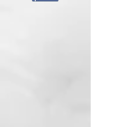
los reflejos amarillo-naranja.
Mantiene tonos fríos Aporta
luminosidad y suavidad duraderas.
Adecuado para rubias naturales o
tratadas cosméticamente.
PRINCIPIO ACTIVOS
Con Agua Activa de Grosella
Negra y Carbón Vegetal
MODO DE USO
Aplicar sobre el cabello húmedo y
masajear suavemente; enjuague
bien.
97% ingredientes de origen
natural
pH 3,5 - 4,5
BLONDER
Blonder es la línea dedicada al