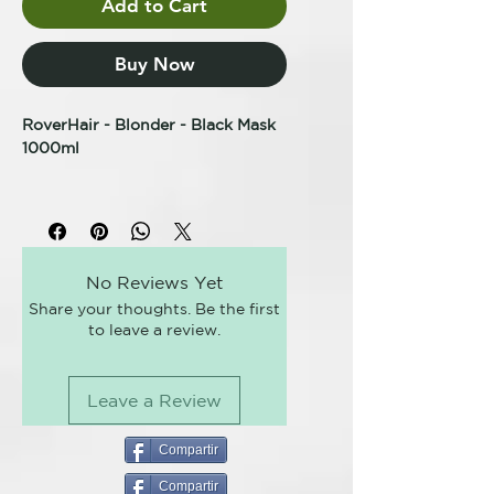
Add to Cart
Buy Now
RoverHair - Blonder - Black Mask
1000ml
BLACK MASK
anti yellowing action
Mascarilla negra hidratante y
acondicionadora, ideal para
No Reviews Yet
cabellos rubios. Hidrata el cabello
Share your thoughts. Be the first
desintoxicándolo y eliminando
to leave a review.
eficazmente las mechas calientes
no deseadas, aportándole brillo y
luminosidad.
Leave a Review
KEY BENEFITS
Hidratante y acondicionador
Compartir
Acción desintoxicante Neutraliza
Compartir