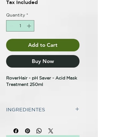
Tax Included
Quantity
*
Add to Cart
Buy Now
RoverHair - pH Saver - Acid Mask
Treatment 250ml
MASCARILLA POST COLOR Y
POST PERMANENTE
INGREDIENTES
MASCARILLA DE ÁCIDO
TRATAMIENTO ACIDIFICANTE
INCI:
Mascarilla pH ácido post color y
Aqua (water), stearyl alcohol,
post permanente. Completa la
cetyl alcohol, glycerin,
acción del champú hidratando en