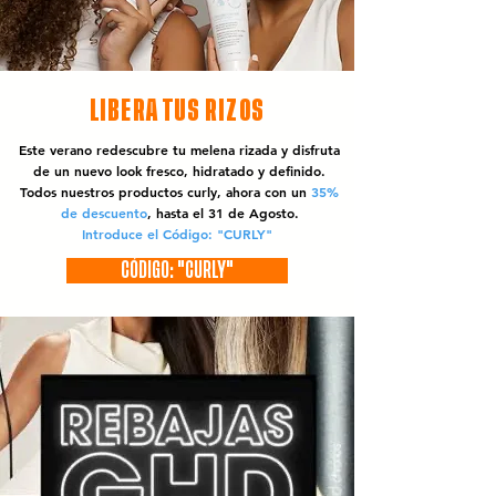
LIBERA TUS RIZOS
Este verano redescubre tu melena rizada y disfruta
de un nuevo look fresco, hidratado y definido.
Todos nuestros productos curly, ahora con un
35%
de descuento
, hasta el 31 de Agosto.
Introduce el Código: "CURLY"
CÓDIGO: "CURLY"