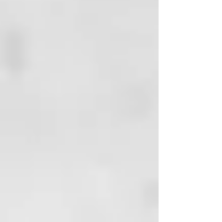
Hidrata y nutre
Acción acidificante
Aumenta el brillo del cabello
Tecnología de formulación
Fitocomplejo (a base de extracto
de limón, uva y vinagre de
manzana): antioxidante e
hidratante. Mejora el brillo del
cabello gracias al efecto antical y
antisal. Sella las cutículas de los
cabellos teñidos, protege el color
químico y reduce eventuales
discromías causadas por el lavado.