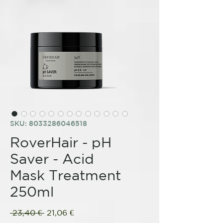
SKU: 8033286046518
RoverHair - pH
Saver - Acid
Mask Treatment
250ml
Regular
Sale
 23,40 € 
21,06 €
Price
Price