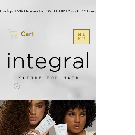
Verification: 97a30386b8a1fa77
G-YHZRM6P8WP
Código 15% Descuento: "WELCOME" en tu 1ª Compra
Cart
ME
NU