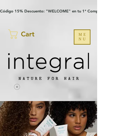
Verification: 97a30386b8a1fa77
G-YHZRM6P8WP
Código 15% Descuento: "WELCOME" en tu 1ª Compra
Cart
ME
NU