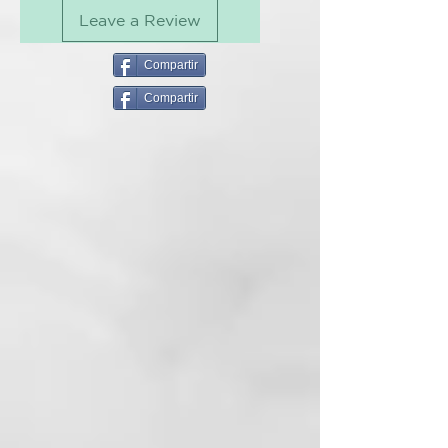
peel extract), acetum (vinegar),
PRINCIPIO ACTIVOS
Leave a Review
caprylyl glycol, citric acid,
Fitocomplejo (extracto de limón,
disodium edta, dmdm hydantoin,
vinagre de uva y manzana) y
glycerin, guar
Compartir
Caviar Vegetal.
hydroxypropyltrimonium chloride,
Compartir
hydroxyehtylcellulose,
99,3% INGREDIENTS OF
imidazolidinyl urea, magnesium
NATURAL ORIGIN
sulfate, panthenol, parfum
0% SILICONS, PARABENS
(fragrance), peg.12 dimethicone,
SLES/SLS, EDTA FREE
propylene glycol, sodium
3-4 pH TESTED VALUE
benzoate.
MODO DE USO
Aplicar sobre el cabello húmedo.
No enjuagar.