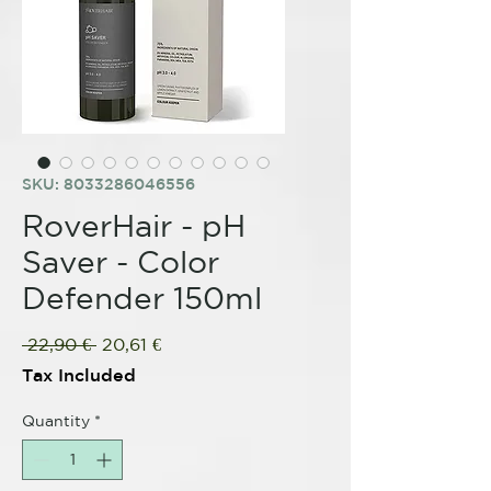
SKU: 8033286046556
RoverHair - pH
Saver - Color
Defender 150ml
Regular
Sale
 22,90 € 
20,61 €
Price
Price
Tax Included
Quantity
*