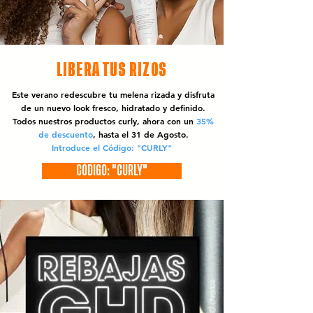
LIBERA TUS RIZOS
Este verano redescubre tu melena rizada y disfruta
de un nuevo look fresco, hidratado y definido.
Todos nuestros productos curly, ahora con un
35%
de descuento
, hasta el 31 de Agosto.
Introduce el Código: "CURLY"
CÓDIGO: "CURLY"