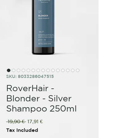
SKU: 8033286047515
RoverHair -
Blonder - Silver
Shampoo 250ml
Regular
Sale
 19,90 € 
17,91 €
Price
Price
Tax Included