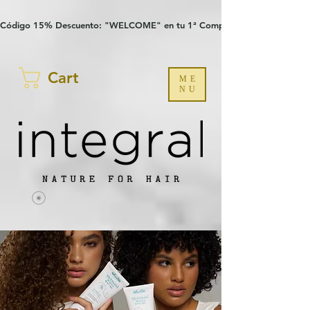
Verification: 97a30386b8a1fa77
G-YHZRM6P8WP
Código 15% Descuento: "WELCOME" en tu 1ª Compra
Cart
ME
NU