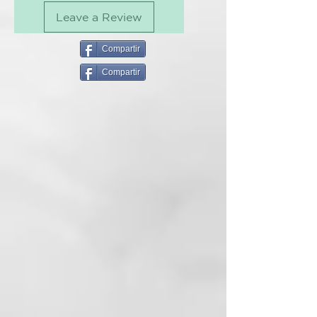
Contiene micropartículas moradas
Leave a Review
con acción antiamarilleo.
KEY BENEFITS
Compartir
Champú acidificante - Mantiene
Compartir
tonos fríos - Contrarresta los
tonos amarillo-naranja - Limpia
suavemente da brillo - Adecuado
para rubias naturales o tratadas
cosméticamente.
PRINCIPIO ACTIVOS
Extracto de Guar y Vino, Seda
Hidrolizada y Lipofructoyl
Cyperus
MODO DE USO
Aplicar sobre el cabello húmedo y
masajear suavemente; enjuague
bien.
pH5.0 – 5.2