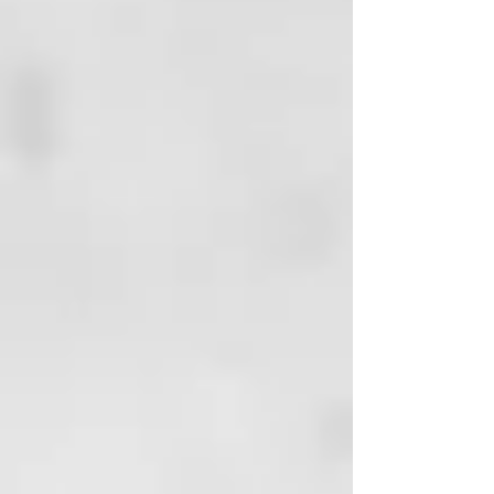
BLONDER
Blonder es la línea dedicada al
tratamiento de los cabellos grises
y rubios, naturales o coloreados
cosméticamente.