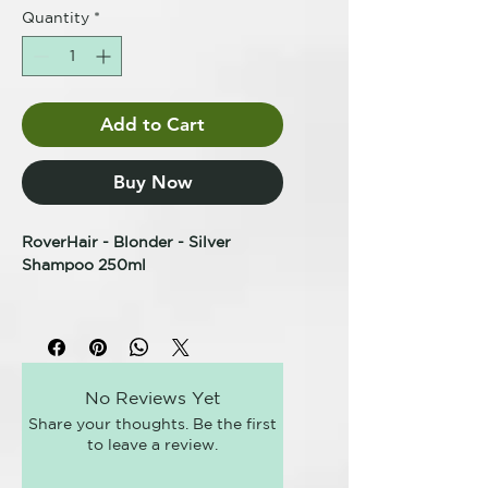
Quantity
*
Add to Cart
Buy Now
RoverHair - Blonder - Silver
Shampoo 250ml
CHAMPÚ ANTIAMARILLOS
CHAMPÚ PLATA
TRATAMIENTO CABELLO RUBIO
Champú específico para cabellos
No Reviews Yet
grises, blancos, rubios e
Share your thoughts. Be the first
hipertexturizados que, gracias a
to leave a review.
sus principios activos, aporta
cuerpo y brillo al cabello.