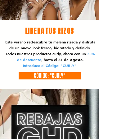
LIBERA TUS RIZOS
Este verano redescubre tu melena rizada y disfruta
de un nuevo look fresco, hidratado y definido.
Todos nuestros productos curly, ahora con un
35%
de descuento
, hasta el 31 de Agosto.
Introduce el Código: "CURLY"
CÓDIGO: "CURLY"