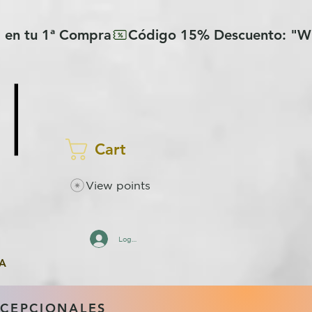
Cart
View points
Log In
A
XCEPCIONALES