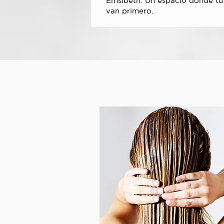
Emsibeth. Un espacio donde tu 
van primero.