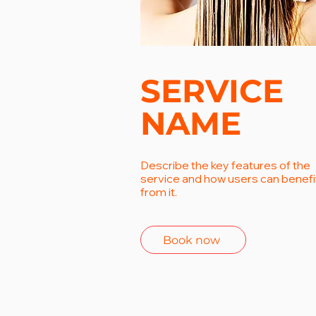
SERVICE
NAME
Describe the key features of the
service and how users can benefi
from it.
Book now