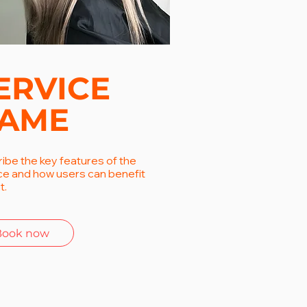
ERVICE
AME
ibe the key features of the
ce and how users can benefit
t.
Book now