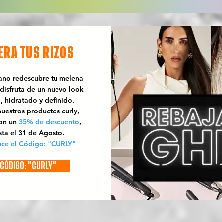
ERA TUS RIZOS
rano redescubre tu melena
 disfruta de un nuevo look
o, hidratado y definido.
uestros productos curly,
con un
35% de descuento
,
sta el 31 de Agosto.
uce el Código: "CURLY"
CÓDIGO: "CURLY"