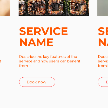
SERVICE
S
NAME
N
Describe the key features of the
Descr
t
service and how users can benefit
servi
from it.
from i
Book now