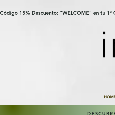
Verification: 97a30386b8a1fa77
G-YHZRM6P8WP
Código 15% Descuento: "WELCOME" en tu 1ª
HOM
DESCUBR