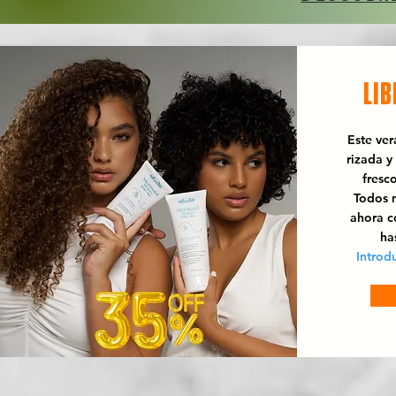
LIB
Este ve
rizada y
fresc
Todos n
ahora 
ha
Introd