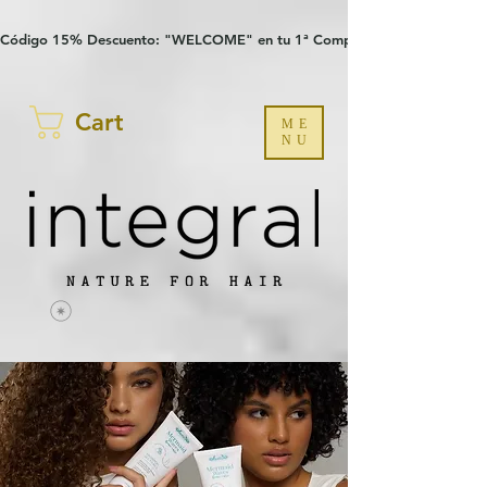
Verification: 97a30386b8a1fa77
G-YHZRM6P8WP
Código 15% Descuento: "WELCOME" en tu 1ª Compra
Cart
ME
NU