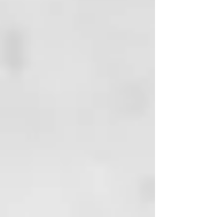
SOMNIUM
t ecnologia formulativa
Su filosofía se inspira en la técnica
japonesa del KINTSUGI, que
celebra la belleza de las
imperfecciones y las cicatrices,
transformándolas en signos de
fuerza y unicidad.
Una fórmula innovadora y amiga
de la piel, enriquecida con
ingredientes de origen natural y
sostenible, entre los cuales se
encuentran el ácido hialurónico y
el aceite de argán biológico.
Estos ingredientes trabajan en
sinergia para reparar, nutrir y
proteger los cabellos,
otorgándoles una luminosidad y
una vitalidad extraordinarias.
La experiencia “SOMNIUM” es una
invitación a cuidar la propia