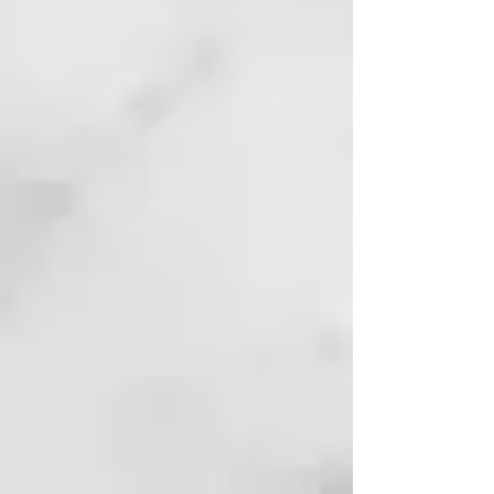
persona con amor, a celebrar la
propia belleza auténtica y a
transformar las imperfecciones en
puntos fuertes.
ÁCIDO HIALURÓNICO
Crea una película protectora que
retiene el agua en el interior del
tallo, aportando vitalidad y cuerpo
al cabello.
ACEITE DE ARGÁN ORGÁNICO
ilumina, nutre y protege, tiene
acción antioxidante y calmante.