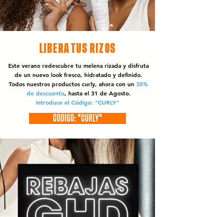
LIBERA TUS RIZOS
Este verano redescubre tu melena rizada y disfruta
de un nuevo look fresco, hidratado y definido.
Todos nuestros productos curly, ahora con un
35%
de descuento
, hasta el 31 de Agosto.
Introduce el Código: "CURLY"
CÓDIGO: "CURLY"