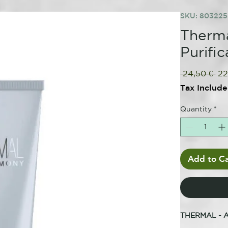
SKU: 80322
Therma
Purifi
Re
 24,50 € 
22
Pri
Tax Includ
Quantity
*
Add to Ca
THERMAL - 