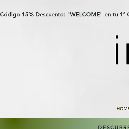
Verification: 97a30386b8a1fa77
G-YHZRM6P8WP
Código 15% Descuento: "WELCOME" en tu 1ª
HOM
DESCUBR