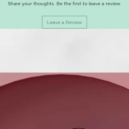
GERANIOL
Share your thoughts. Be the first to leave a review.
BUDDLEJA O
MODALIDAD DE
GLYCERIN
adecuadament
GUAR HYDR
actuardurant
Leave a Review
PTERYGOSP
FRECUENCIA D
BENEFICIOS: g
oleifera, con
contenido de 
funcionan co
rayos UV, que
cabelludo co
USO: Aplicar 
minutos. Acla
FÓRMULA P
Ideal para pe
externos (pol