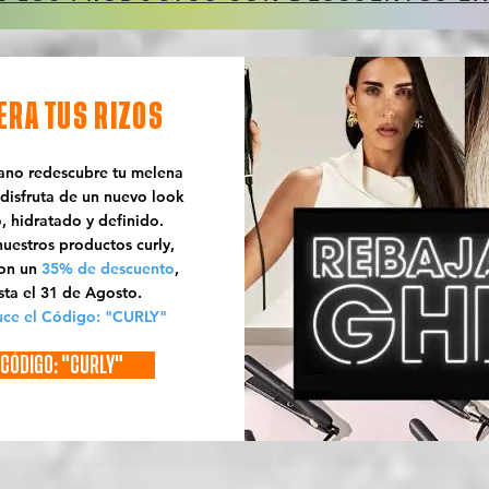
ERA TUS RIZOS
rano redescubre tu melena
 disfruta de un nuevo look
o, hidratado y definido.
uestros productos curly,
con un
35% de descuento
,
sta el 31 de Agosto.
uce el Código: "CURLY"
CÓDIGO: "CURLY"