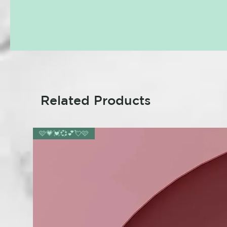
Related Products
🩷💗💓💞💕💘🩷