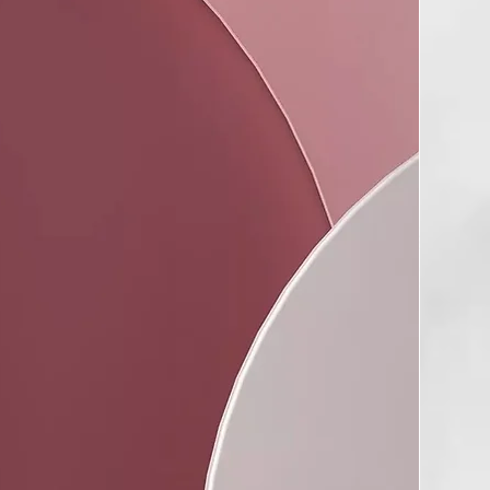
al para todo tipo de cabellos pero sobretodo para cabellos
oco volúmen. Hidrata, protege sin engrasar.