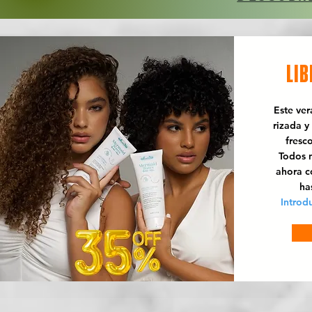
LIB
Este ve
rizada y
fresc
Todos n
ahora 
ha
Introd