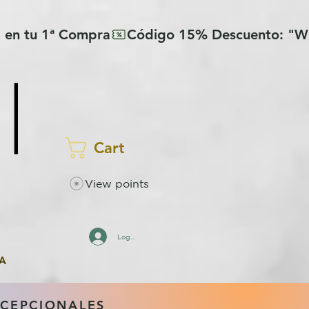
Cart
View points
Log In
A
XCEPCIONALES