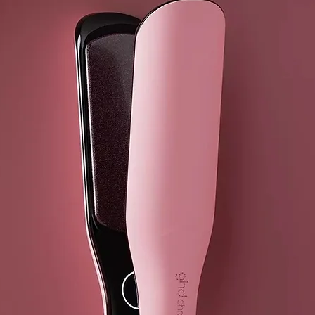
general). Ide
finos y con p