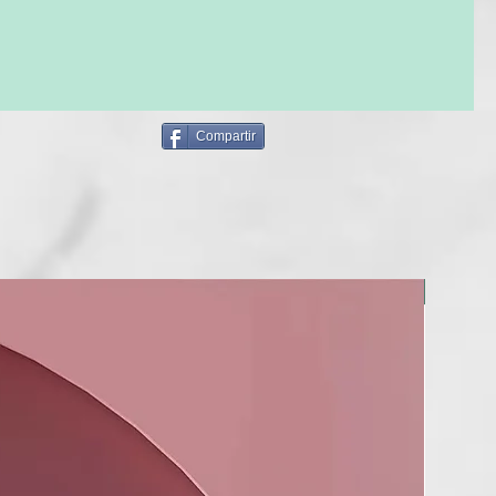
FFICINALIS FLOWER EXTRACT BIOSACCHARIDE GUM-4
 APLICACIÓN: aplíquelo sobre el cabello mojado y secado
e con una toalla, masajee delicadamente y deje
OXYPROPYLTRIMONIUM CHLORIDE MORINGA
e 5 minutos.
ERMA SEED EXTRACT
E USO: para uso frecuente.
Compartir
racias a la presencia del extracto de las semillas de Moringa
fiere al cabello la nutrición necesaria con su elevado
ácidos grasos poliinsaturados y vitaminas A, C y E. Estas
mo antioxidantes contra las sustancias contaminantes y los
 pueden acelerar las reacciones inflamatorias sobre el cuero
ntaminado.
BERRIA
sobre el cabello húmedo y dejar que el producto actúe unos
rar a fondo.
ROFESIONAL
rsonas que se les ensucia mucho el cabello por agentes
ución de la calle, vapores grasos de cocina o polvo en