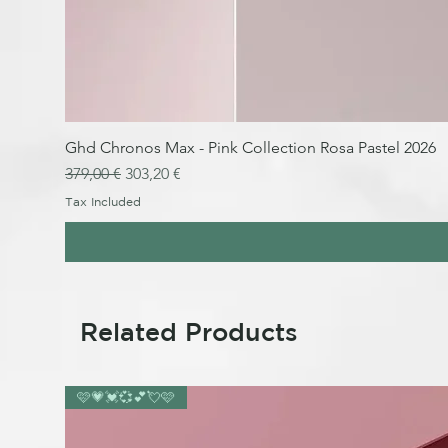
Ghd Chronos Max - Pink Collection Rosa Pastel 2026
Regular Price
Sale Price
379,00 €
303,20 €
Tax Included
Related Products
🩷💗💓💞💕💘🩷