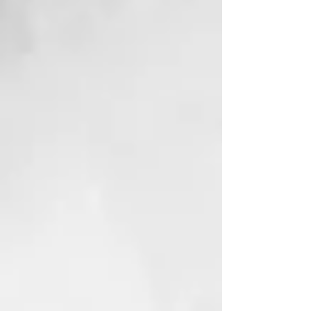
CABELLO
Thermal nace en 2003 y es la
primera lÍnea que integra la
eficacia del Agua y de la arcilla
termal al cuidado profesional del
cabello. Conjuga la sabidurÍa del
Agua de las antiguas Termas de
Juno, cuyas propiedades se
conocen desde los tiempos de los
Romanos, con la ciencia moderna
de las fórmulas sin SLES ni
parabenos. Thermal está
enriquecida aún más con dos
principios activos: el escudo
anticontaminación y el extracto
fotoprotector que protegen el
cuero cabelludo y el cabello
contra la contaminación
atmosférica y los efectos dañinos
de la luz azul.