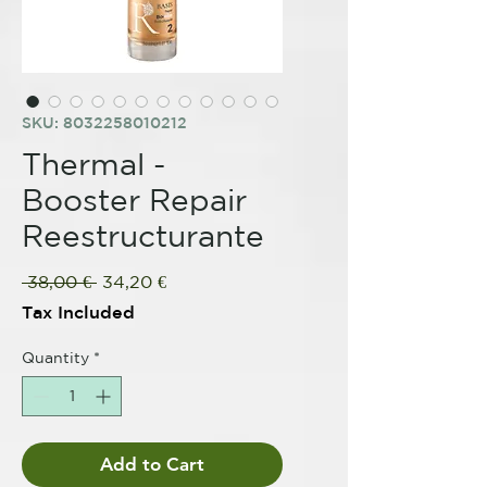
SKU: 8032258010212
Thermal -
Booster Repair
Reestructurante
Regular
Sale
 38,00 € 
34,20 €
Price
Price
Tax Included
Quantity
*
Add to Cart