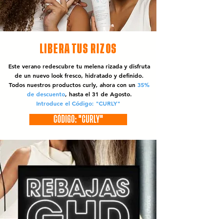
LIBERA TUS RIZOS
Este verano redescubre tu melena rizada y disfruta
de un nuevo look fresco, hidratado y definido.
Todos nuestros productos curly, ahora con un
35%
de descuento
, hasta el 31 de Agosto.
Introduce el Código: "CURLY"
CÓDIGO: "CURLY"