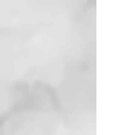
booster con 10 de
mascarilla/acondicionador. Dejar
actuar durante unos minutos y
enjuagar. También se puede
mezclar con los otros boosters
según las necesidades.
Formato: 30 ml
PARA PURIFICAR, OXIGENAR,
REMINERALIZAR
Nuestros tratamientos preparan el
cuero cabelludo para todos los
beneficios de los ingredientes de
la línea, tales como la arcilla, los
aceites esenciales y el Agua
Termal bioactiva, contenidos en
todas las fórmulas.
THERMAL, EL PIONERO DEL
CUIDADO TERMAL PARA EL