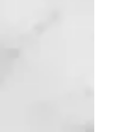
FRECUENCIA DE USO:
tras la
evaluación y la sugerencia del
operador.
BENEFICIOS:
integra la
composición proteica y lipídica de
la queratina y da volumen,
resistencia a la tracción, sella las
cutículas y proporciona un
resultado mejor con lo que
respecta la resistencia del tinte
cosmético.
CÓMO USARLO
Mezclar 1 parte de booster con 10
partes de
mascarilla/acondicionador
(relación 1:10) y aplicar sobre el
cabello lavado y bien escurrido.
Para situaciones extremas es
posible mezclar 2 partes de