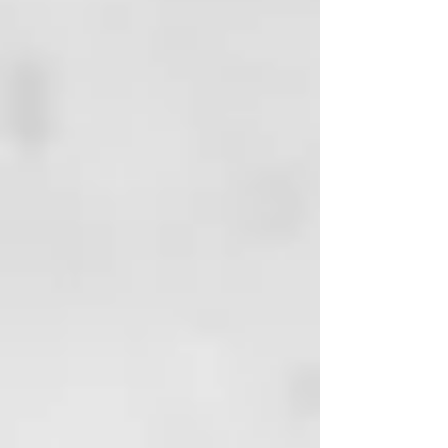
semilla de Amaranthus caudatus,
aceite de semillas de Helianthus
annuum, extracto de Capsicum
anuum, aceite de hoja de
Rosmarinus officinalis, acetato
de tocoferilo.
MODALIDAD DE APLICACIÓN:
• Mezcle 1 ml de potenciador con
10 gramos de máscara específica
(una dispensación corresponde a
0,5 ml).
• Distribuya con las manos en la
dirección del tallo y masajee
delicadamente en la dirección
opuesta a la dirección de las
escamas.
• Deje actuar de 5 a 10 minutos y
peine según la dirección natural
del tallo.
• Enjuague abundantemente