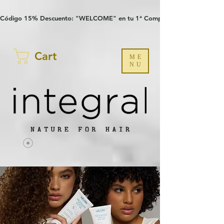
Verification: 97a30386b8a1fa77
G-YHZRM6P8WP
Código 15% Descuento: "WELCOME" en tu 1ª Compra
Cart
ME
NU