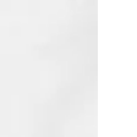
EL AGUA TERMAL CERTIFICADA
DE THERMAL
El Agua Termal con la fórmula
Thermal está certificada por el
Ministerio de Salud. Transforma el
servicio en el salуn en una
ceremonia con la cual purificarse
de estrés, impurezas,
pensamientos negativos y
recargarse de energía vital.
NUESTRO COMPROMISO
ECOSOSTENIBLE
El material de los frascos de
Thermal es GREEN BIO-BASED
PE, un material que se fabrica con
caсa de azúcar y contribuye a
reducir la cantidad de CO2 en la
atmósfera. Porque amamos este
planeta y queremos cuidarlo.