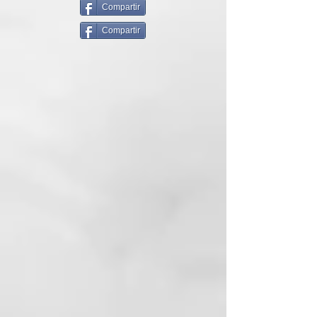
TOCOPHEROL
Compartir
constitucional, el cabello frágil o
ASCORBYL PALMITATE
sometido a
Compartir
ROSMARINUS OFFICINALIS
tratamientos frecuentes como
(ROSEMARY) LEAF EXTRACT
decoloración, fijación, peinados y
CAPSICUM ANNUUM EXTRACT
tintes cosméticos puede
CITRIC ACID
tener fácilmente puntas abiertas o
que tienden a fracturarse porque
se privan de los
componentes lipídicos
protectores que los constituyen
(ácido 18-MEA). La falta de este
soporte natural los
hace susceptibles a la pérdida de
proteínas y, por lo tanto, de
cuerpo y de resistencia a
agentes externos físicos,
mecánicos y químicos.
SUSTANCIAS
FUNCIONALES:
aceite del fruto
de Olea europaea, aceite de