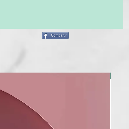
osamente antes de dispensar.
a pequeña cantidad de producto sobre el cabello húmedo
a toalla, tratando de masajear adecuadamente los tallos
spuma adhiera y penetre en el
 el peinado.
Compartir
E USO: para uso frecuente.
funciona como soporte flexible y duradero del peinado, da
 de volumen táctil y visual que aumenta la duración del
que quede pesado
BERRIA
LO
bre el cabello húmedo y proceder al secado.
L PIONERO DEL CUIDADO TERMAL PARA EL CABELLO
en 2003 y es la primera lÍnea que integra la eficacia del Agua
a termal al cuidado profesional del cabello. Conjuga la
 Agua de las antiguas Termas de Juno, cuyas propiedades se