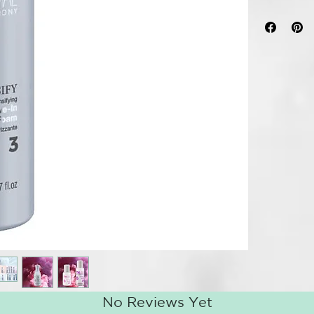
Amplifica el 
natural, sin 
TRATAMIENT
BIENESTAR D
ANOMALÍA: cab
puntas dañada
cabello.
CAUSAS: causa
agresivos; f
deterioran y 
nutrición qu
(triconodosis)
SUSTANCIAS
Polyquaterniu
officinalis, m
Biosaccharid
No Reviews Yet
MODALIDAD 