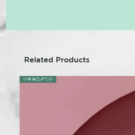
Related Products
🩷💗💓💞💕💘🩷