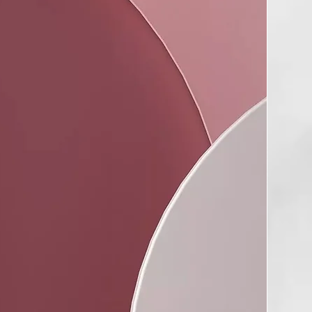
e los tiempos de los Romanos, con la ciencia moderna de las
 SLES ni parabenos. Thermal está enriquecida aún más con
s activos: el escudo anticontaminación y el extracto
 que protegen el cuero cabelludo y el cabello contra la
 atmosférica y los efectos dañinos de la luz azul.
RMAL CERTIFICADA DE THERMAL
l con la fórmula Thermal está certificada por el Ministerio de
orma el servicio en el salуn en una ceremonia con la cual
e estrés, impurezas, pensamientos negativos y recargarse de
OMPROMISO ECOSOSTENIBLE
de los frascos de Thermal es GREEN BIO-BASED PE, un
se fabrica con caсa de azúcar y contribuye a reducir la
CO2 en la atmósfera. Porque amamos este planeta y queremos
R),