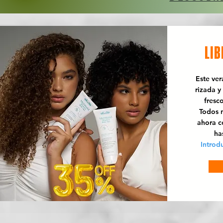
LIB
Este ve
rizada y
fresc
Todos n
ahora 
ha
Introd