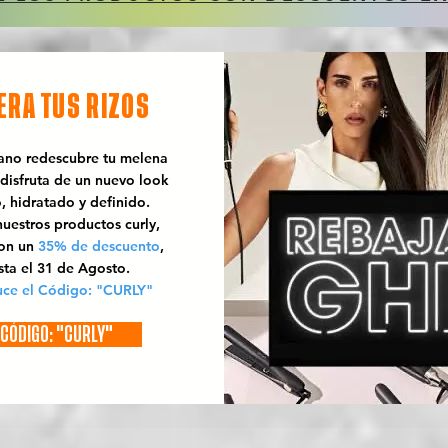
ERA TUS RIZOS
rano redescubre tu melena
 disfruta de un nuevo look
o, hidratado y definido.
uestros productos curly,
con un
35% de descuento
,
sta el 31 de Agosto.
uce el Código: "CURLY"
CÓDIGO: "CURLY"