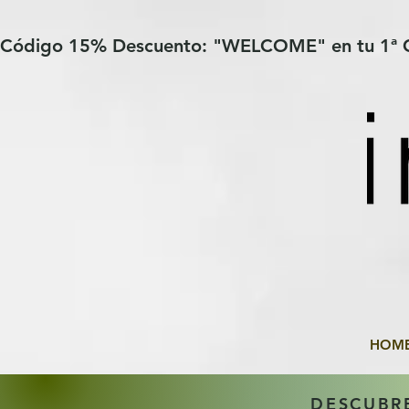
Verification: 97a30386b8a1fa77
G-YHZRM6P8WP
Código 15% Descuento: "WELCOME" en tu 1ª
HOM
DESCUBR