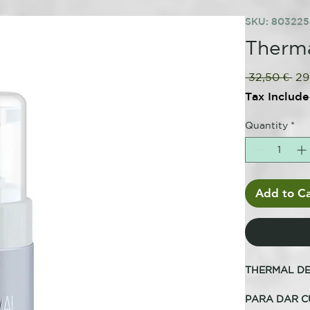
SKU: 80322
Therma
Reg
 32,50 € 
29
Pri
Tax Includ
Quantity
*
Add to Ca
THERMAL DE
PARA DAR C