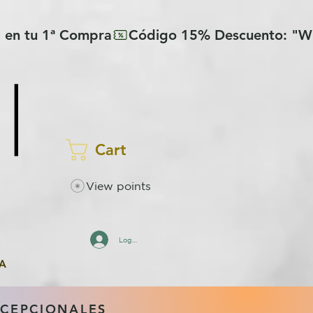
Cart
View points
Log In
A
XCEPCIONALES