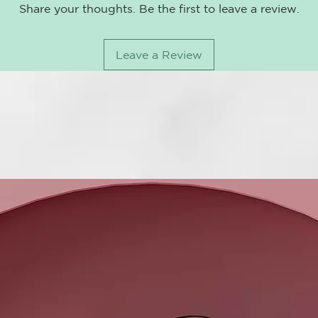
Share your thoughts. Be the first to leave a review.
• Agite vigor
• Aplique un
secado con un
Leave a Review
para que la e
cabello.
• Proceda con
FRECUENCIA D
BENEFICIOS: 
una sensación
peinado sin 
CÓMO USAR
Distribuir so
THERMAL, E
Thermal nace 
y de la arcill
sabidurÍa del