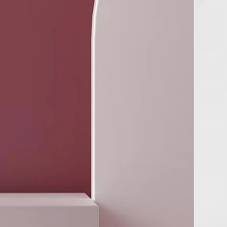
E 20, PHENOXYETHANOL,
AGRANCE), COCAMIDOPROPYL BETAINE, COCETH-7,
NIUM-11,
-9 LAURYL GLYCOL ETHER, POLYQUATERNIUM-10,
ROGENATED CASTOR OIL, PROPANEDIOL,
GLYCERIN,
DTA,
LYCOL,
FFICINALIS FLOWER EXTRACT,
ETHYL IONONE,
LYCOL,
MIDOETHYL METHACRYLATE/STEARYL METHACRYLATE
 CITRONELLOL,
IDE GUM-4,
COCOYL ARGINATE.