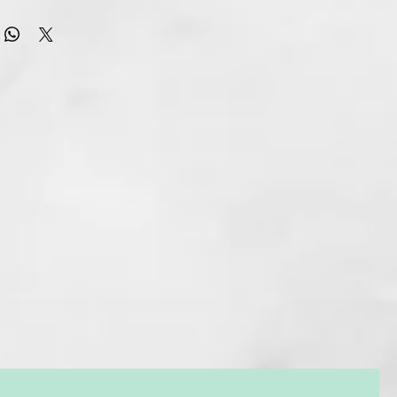
volumen y aporta cuerpo a la fibra capilar, con un efecto
apelmazar. Fórmula profesional.
O TERMAL ESPECÍFICO PARA EL SOPORTE Y EL
EL CABELLO FRÁGIL, FINO Y SIN CUERPO.
ello fino y tratado o natural, sin cuerpo, con longitudes y
s a causa de tratamientos o debido a la fisiología del
s genéticas, envejecimiento fisiológico, factores químicos
actores mecánicos como peines, cepillos inadecuados que
reducen la capa de la cutícula; carencia de ácidos grasos y de
e conducen a deshidratación, formación de nudos
 y rotura del cabello (tricoptilosis).
 FUNCIONALES:
m-11, Polyquaternium-10, extracto de flores de Buddleja
etacrilato de glicerilamidoetilo/metacrilato estearilo,
e Gum, arginato de etilacoyo PCA.
DE APLICACIÓN: