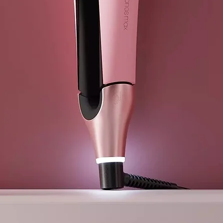
POLYSORBAT
PARFUM (FR
POLYQUATER
PPG-1- PEG
PEG-40 HYD
ETHYLHEXYL
DISODIUM E
LINALOOL,
BUTYLENE G
BUDDLEJA O
GERANIOL,
ALPHA-ISOM
CAPRYLYL G
GLYCERYLA
COPOLYMER,
BIOSACCHAR
PCA ETHYL 