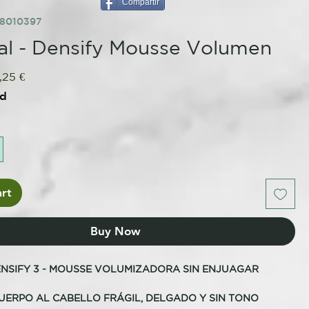
Compartir
58010397
l - Densify Mousse Volumen
ular
Sale
,25 €
ce
Price
ed
rt
Buy Now
NSIFY 3 - MOUSSE VOLUMIZADORA SIN ENJUAGAR
UERPO AL CABELLO FRÁGIL, DELGADO Y SIN TONO