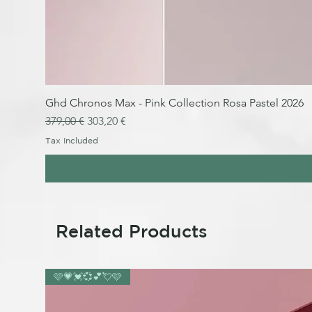
Ghd Chronos Max - Pink Collection Rosa Pastel 2026
Regular Price
Sale Price
379,00 €
303,20 €
Tax Included
Related Products
🩷💗💓💞💕💘🩷