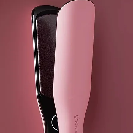
conocen desd
fórmulas sin
dos principio
fotoprotector
contaminación
EL AGUA TE
El Agua Terma
Salud. Transf
purificarse d
energía vital.
NUESTRO C
El material 
material que 
cantidad de 
cuidarlo.
INCI:
AQUA (WATE
GLYCERIN,