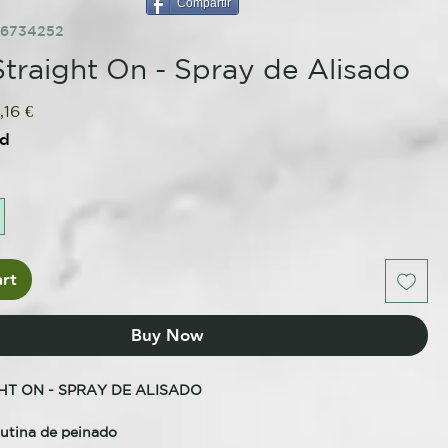
Compartir
56734252
Straight On - Spray de Alisado
ular
Sale
,16 €
ce
Price
ed
rt
Buy Now
HT ON - SPRAY DE ALISADO
rutina de peinado