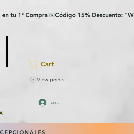
Cart
View points
Log In
A
XCEPCIONALES