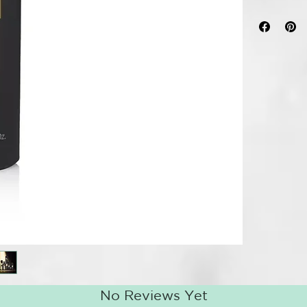
Descubre el s
producto perf
cabello visib
con el spray 
pulido y un c
Este spray de 
instantáneam
tus PLANCHAS
siguiente en 
para consegui
durante todo 
Contiene el 
del calor mie
capilares has
del encrespa
Ideal para...
E
de larga dura
No Reviews Yet
Consejo de est