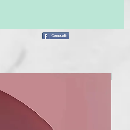
izar tu styler para conseguir que tu peinado quede
e pulido. Recuerda siempre secar completamente el cabello
l producto (aunque lo apliques sobre cabello seco).
 2020. Test a 100 consumidoras.
e 2020. Test a 100 consumidoras vs. su producto de peinado
Compartir
n laboratorio en cabellos retadores vs cabello secado al
TICAS
rotección Térmica ghd
BERRIA
 doble acción de polímeros protectores y agentes
res, ayuda a prevenir el levantamiento de las cutículas
 superficie del cabello.
r instantáneo
doras confirman* que el spray alisa instantáneamente el
rga duración