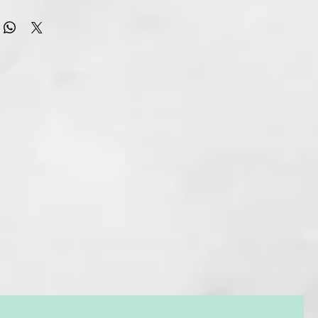
pray alisador ghd straight on en formato de 120ml. El
ecto para alisar el pelo con un acabado súper pulido y un
lemente más sano.
ghd straight on en formato de 120ml. para un acabado súper
abello visiblemente más sano.
alisado es ligero, invisible y suaviza el cabello
ente. Consigue los mejores resultados usándolo con
 DE PELO GHD y logra un alisado perfecto hasta el día
todo tipo de cabello*. ghd straight on es el producto esencial
r lisos pulidos ya que prolonga el efecto antiencrespamiento
el día**.
Sistema de Protección Térmica de ghd que protege tu cabello
ntras potencia el alisado fortaleciendo y suavizando las fibras
ta conseguir un acabado de peluquería con un control total
miento.
l spray alisador ghd straight on es ideal crear un cabello liso
ción sin que quede encrespado ni se debilite.
ilo para alisar el cabello...
Pulveriza el spray ghd straight on