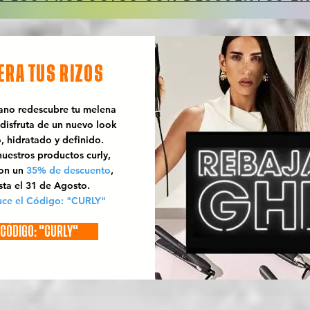
ERA TUS RIZOS
rano redescubre tu melena
 disfruta de un nuevo look
o, hidratado y definido.
uestros productos curly,
con un
35% de descuento
,
sta el 31 de Agosto.
uce el Código: "CURLY"
CÓDIGO: "CURLY"