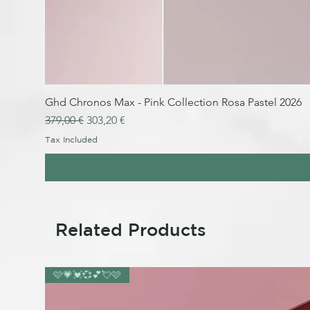
Ghd Chronos Max - Pink Collection Rosa Pastel 2026
Regular Price
Sale Price
379,00 €
303,20 €
Tax Included
Related Products
🩷💗💓💞💕💘🩷