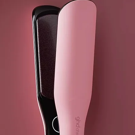
Consigue un c
consumidoras
Spray alisado
El spray cons
pelo.
GHD STRAIG
INCI: Aqua (a
maíz hidroliz
ricino hidro
40 maleato de
15/15 acetato
sodio, Thermu
acetato, Prot
tetrasódico, 
hidroxihidroc
bencilo, Citra
isometil iono