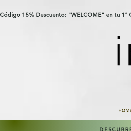
Verification: 97a30386b8a1fa77
G-YHZRM6P8WP
Código 15% Descuento: "WELCOME" en tu 1ª
HOM
DESCUBR