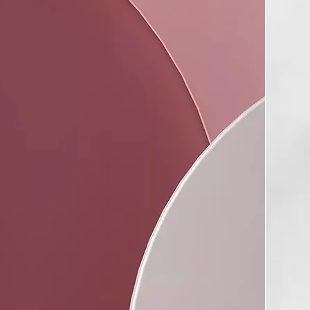
abello liso perfectamente pulido hasta el día siguiente, 7/10
 lo confirman*.
r de pelo con control del frizz
igue hasta x2 menos frizz** y evita el encrespamiento del
HT ON - SPRAY DE ALISADO
gua), Alcohol desnaturalizado, Fenoxietanol, Almidón de
ado de hidroxipropiltrimonio, Perfume (Fragancia), Aceite de
genado PEG-40, PEG / PPG-15/15 acetato dimeticona, Laneth-
 sodio / copolímero de sulfonato de estireno, PEG / PPG-
 de alil éter, Poliuretano-34, Glicerina, Benzonato de
s, thermophillus ferment, Pantenol, PEG / PPG-15/15
eína de trigo hidrolizada PG-propil silanetriol, EDTA
Sorbato de potasio, Ácido cítrico, Octadecil di-t-butil-4-
inamato, Salicilato de
l, Citronelol, Cumarina, Hexil cinamal, Limoneno, Linalol, Alfa-
na.