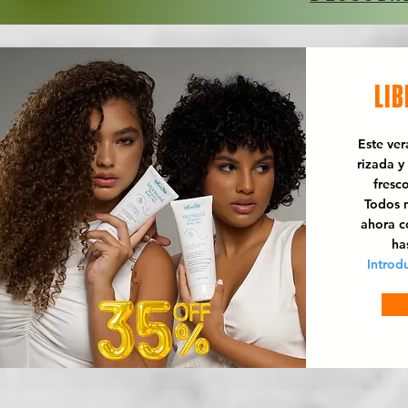
LIB
Este ve
rizada y
fresc
Todos n
ahora 
ha
Introd