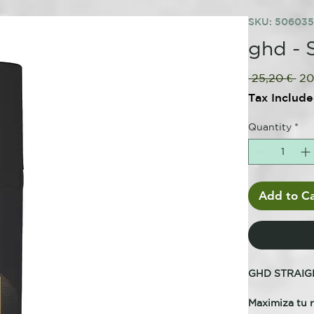
SKU: 50603
ghd - 
Reg
 25,20 € 
20
Pri
Tax Includ
Quantity
*
Add to Ca
GHD STRAIG
Maximiza tu 