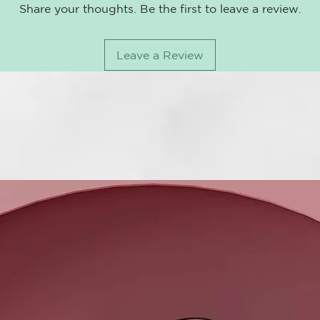
Share your thoughts. Be the first to leave a review.
antes de util
perfectament
tras rociar e
Leave a Review
* Septiembre
** Septiembr
habitual.
*** Testado e
natural.
CARACTERÍS
Sistema de P
Mediante una
acondicionado
suavizando la
Spray alisado
8/10 consumi
cabello.
Alisado de la