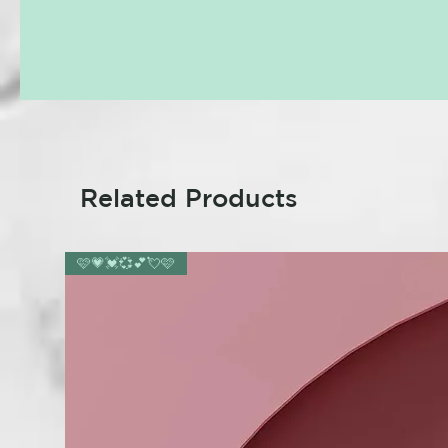
Related Products
🩷💗💓💞💕💘🩷