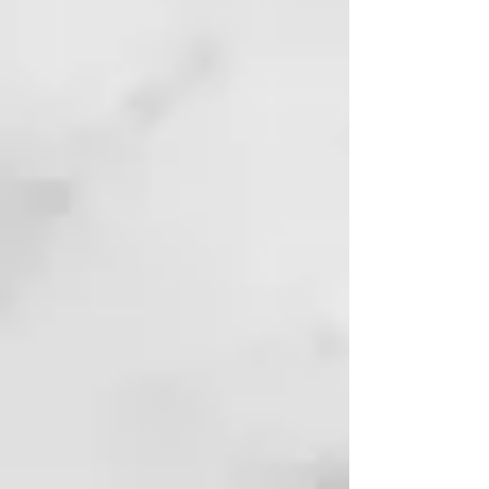
** En comparación con un cabello
secado de manera natural.
Tecnología predictiva Ultra-zone™
La última innovación en planchas
de pelo que proporciona una
temperatura homogénea y
constante a lo largo de ambas
placas, garantizando resultados
brillantes y espectaculares en una
sola pasada.
Temperatura óptima de 185ºC
Con temperaturas por encima de
185ºC el cabello sufre daños, y por
debajo, el peinado no se moldea
correctamente. Esta herramienta
debe usarse en pelo seco.
Placas flotantes y pulidas con
precisión
Con un acabado ultra brillante