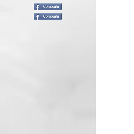
Tecnología predictiva Ultra-zone™
Gracias a la revolucionaria
Compartir
tecnología predictiva Ultra-zone™,
Compartir
la styler ghd platinum+ reconoce
el tamaño de la sección de cabello
y adapta su potencia para
garantizar una temperatura
homogénea y óptima de peinado
de 185ºC a lo largo de las dos
placas. Así ayuda a lograr un
cabello un 70% más fuerte*, un
75% más de brillo** y el doble de
protección del color.
Dos sensores infinitos para una
experiencia de peinado
personalizada
Incorpora dos sensores infinitos,
uno por placa, que monitorizan
250 veces por segundo la
temperatura de la superficie para
adaptarla según el grosor del pelo,