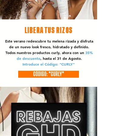
LIBERA TUS RIZOS
Este verano redescubre tu melena rizada y disfruta
de un nuevo look fresco, hidratado y definido.
Todos nuestros productos curly, ahora con un
35%
de descuento
, hasta el 31 de Agosto.
Introduce el Código: "CURLY"
CÓDIGO: "CURLY"