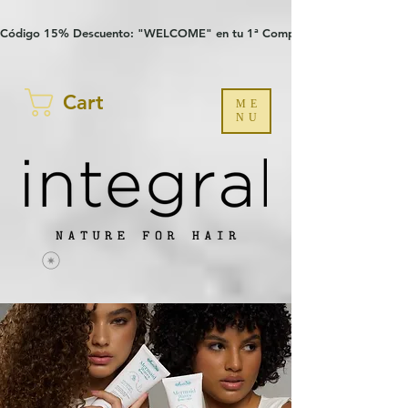
Verification: 97a30386b8a1fa77
G-YHZRM6P8WP
Código 15% Descuento: "WELCOME" en tu 1ª Compra
Cart
ME
NU