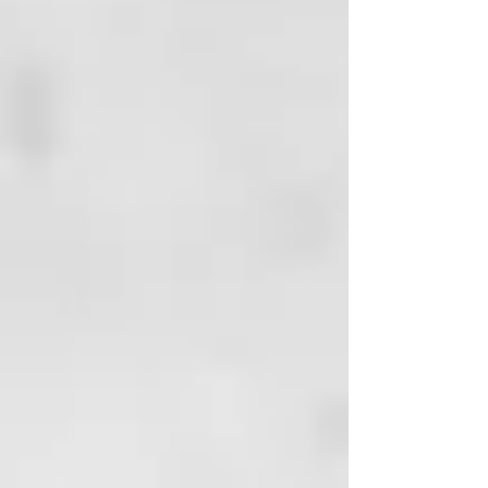
la velocidad de peinado y el
tamaño de la sección para darte
resultados 100% adaptados a ti.
Cuenta con un eje de diseño
patentado que garantiza una
alineación perfecta de placas para
darte un mayor control durante el
peinado y asegurarte un
deslizamiento perfecto. La
plancha de pelo profesional ghd
platinum+ negra tiene voltaje
universal por lo que podrás
llevarla a cualquier parte del
mundo, y modo de suspensión
automático para apagarla tras 30
minutos en desuso.
* Reduce la rotura y hasta 2 veces
la pérdida de color en
comparación con planchas de
pelo que trabajan a 230ºC.