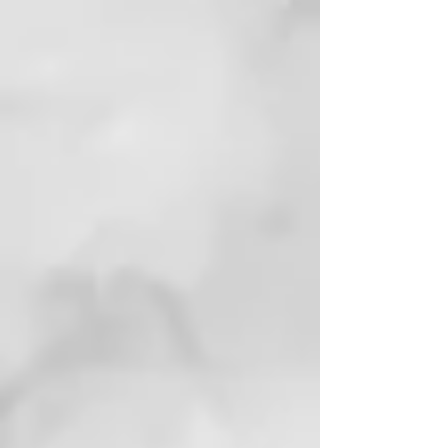
para un deslizamiento sin
esfuerzo ni tirones y un brillo
único.
Eje de diseño patentado
Garantiza una alineación perfecta
de las placas de la plancha para
un control máximo en la creación
de cualquier look.
Protector de placas resistente al
calor
Perfecto para proteger y llevar tu
styler ghd contigo donde quiera
que vayas incluso inmediatamente
después de su uso.
Voltaje universal
Para garantizar un rendimiento
perfecto de la plancha de pelo en
cualquier país del mundo.
Modo de suspensión automático
La herramienta se apaga tras 30
minutos de inactividad.
Cable giratorio de 2,7 metros