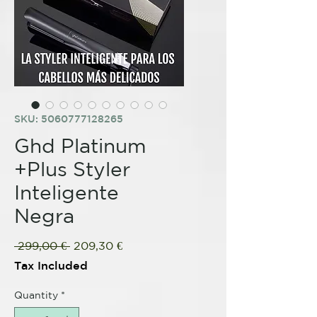
SKU: 5060777128265
Ghd Platinum
+Plus Styler
Inteligente
Negra
Regular
Sale
 299,00 € 
209,30 €
Price
Price
Tax Included
Quantity
*