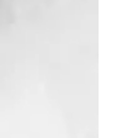
Incorpora un cable giratorio de
longitud profesional para facilitar
el peinado. Enchufe europeo.
Ghd Platinum +Plus - Placha
Styler Inteligente Negra