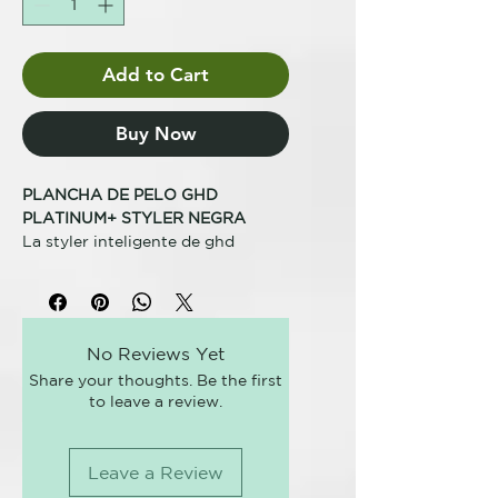
Add to Cart
Buy Now
PLANCHA DE PELO GHD
PLATINUM+ STYLER NEGRA
La styler inteligente de ghd
Descubre ghd platinum+,
la
plancha de pelo inteligente de
ghd que incorpora la innovadora
No Reviews Yet
tecnología predictiva Ultra-zone™.
Share your thoughts. Be the first
Esta plancha profesional predice y
to leave a review.
se adapta a las necesidades de tu
cabello para una experiencia de
peinado personalizada.
Leave a Review