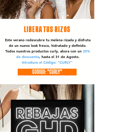
LIBERA TUS RIZOS
Este verano redescubre tu melena rizada y disfruta
de un nuevo look fresco, hidratado y definido.
Todos nuestros productos curly, ahora con un
35%
de descuento
, hasta el 31 de Agosto.
Introduce el Código: "CURLY"
CÓDIGO: "CURLY"