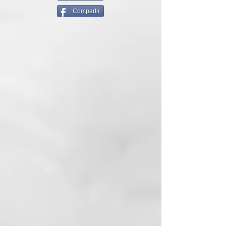
Secador plegable
Compartir
Un 49% más ligero* y un 25% más
pequeño*, ghd flight+ es el
secador de viaje definitivo.
Proporciona un secado rápido, sin
esfuerzo y de larga duración en
todo tipo de cabello gracias a su
avanzada tecnología iónica.
Además, cuenta con un mango
plegable que lo hace muy fácil de
llevar en tu maleta lo que te
permitirá ahorrar mucho espacio.
Una característica que no podía
faltar este secador de viaje es su
voltaje dual, lo que lo convertirá
en tu mayor imprescindible en
cada viaje.
Descubre la última novedad de
ghd en secadores de viaje y