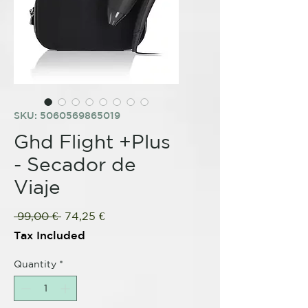
SKU: 5060569865019
Ghd Flight +Plus
- Secador de
Viaje
Regular
Sale
 99,00 € 
74,25 €
Price
Price
Tax Included
Quantity
*