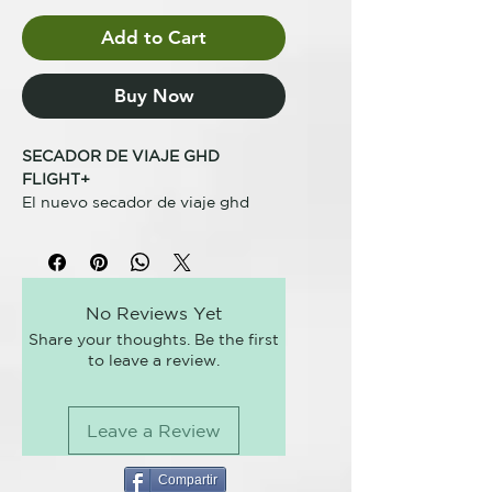
Add to Cart
Buy Now
SECADOR DE VIAJE GHD
FLIGHT+
El nuevo secador de viaje ghd
flight+ es potente, premium,
plegable y portátil. ¡Las
vacaciones son para todo el año y
los secadores de viaje también!
No Reviews Yet
Share your thoughts. Be the first
Compacto pero potente
to leave a review.
Con un 78% de la potencia de un
secador de tamaño normal*, ghd
flight+ cuenta con un motor DC y
Leave a Review
una resistencia mejorada para un
secado rápido en todo momento.
Compartir