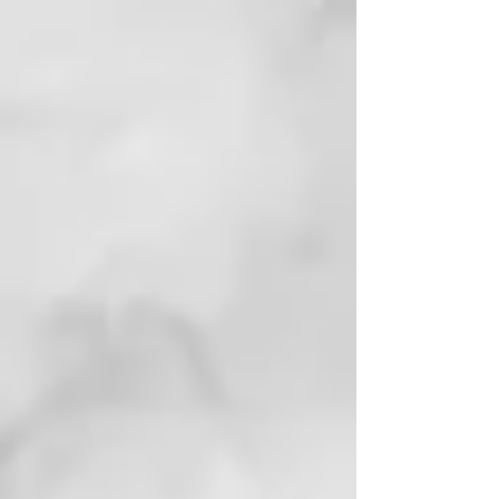
Trabaja a 240V y a 120V para que
puedas conseguir un good hair
day en cualquier parte del mundo.
Producto en preventa sólo bajo
demanda. Si quieres esta
referencia con este precio, la
entrega puede tardar hasta 30
días. Hacemos un pedido mensual
para cubrir productos con menos
rotación. Si tienes alguna duda
ponte en contacto con nosotros.