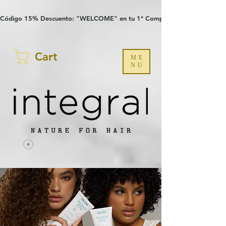
Verification: 97a30386b8a1fa77
G-YHZRM6P8WP
Código 15% Descuento: "WELCOME" en tu 1ª Compra
Cart
ME
NU