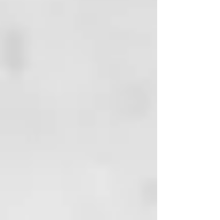
disfruta de la súper potencia del
secador de pelo ghd flight+, ¡más
ligero y más potente que nunca!
Di adiós a los secadores de hotel y
dí hola a los good hair days con el
nuevo secador de viaje ghd
flight+.
*vs ghd air
El precio incluye
Nuevo secador de viaje ghd
flight+ y un lujoso estuche de
viaje.
Lujoso estuche de viaje
Proteje tu secador de viaje ghd
flight+ con su estuche de viaje a
juego con correa exclusiva.
Control de velocidad y