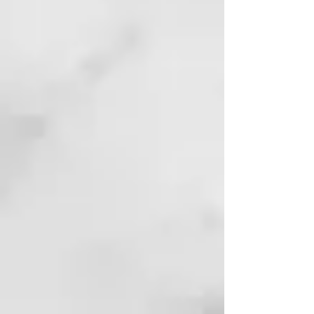
temperatura
Controla tu secado gracias a su
ajuste de velocidad y temperatura.
Diseño compacto y ergonómico
Secador de pelo pequeño de viaje
con mango plegable. Ligero (solo
pesa 453g) y compacto, perfecto
para añadirlo a tu equipaje de
mano.
Potente flujo de aire
Compacto pero potente, el nuevo
ghd flight+ proporciona un flujo
de aire a una temperatura de
65°C.
Tecnología de protección del
cabello ghd
Se apaga automáticamente
cuando está demasiado cerca del
cabello para evitar
sobrecalentamiento.
Voltaje dual