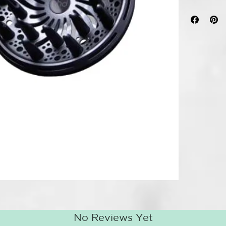
nuevo difuso
Atrévete usan
carácter a tu
accesorio que
definidos dur
ayudarán a le
además de da
crear ondas su
El difusor pa
colaboración 
peluquería.
Difusor de ri
Diseñado par
para definir r
Flujo de aire
Proporciona 
crear rizos y
No Reviews Yet