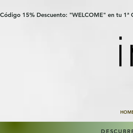
Verification: 97a30386b8a1fa77
G-YHZRM6P8WP
Código 15% Descuento: "WELCOME" en tu 1ª
HOM
DESCUBR