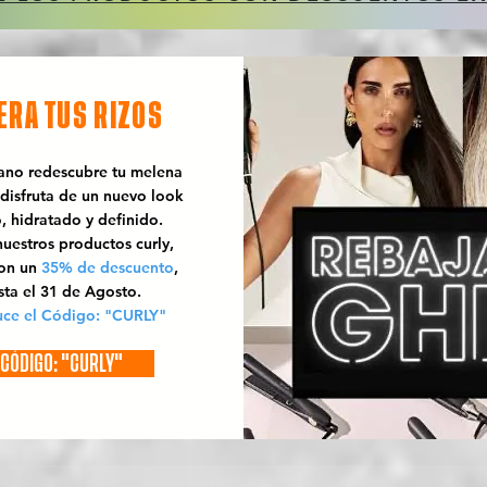
ERA TUS RIZOS
rano redescubre tu melena
 disfruta de un nuevo look
o, hidratado y definido.
uestros productos curly,
con un
35% de descuento
,
sta el 31 de Agosto.
uce el Código: "CURLY"
CÓDIGO: "CURLY"