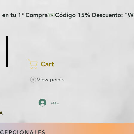
Cart
View points
Log In
A
XCEPCIONALES