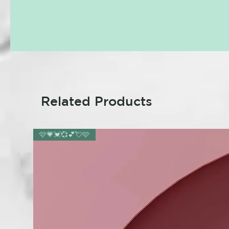
Related Products
🩷💗💓💞💕💘🩷