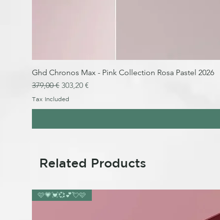
Ghd Chronos Max - Pink Collection Rosa Pastel 2026
Regular Price
Sale Price
379,00 €
303,20 €
Tax Included
Related Products
🩷💗💓💞💕💘🩷