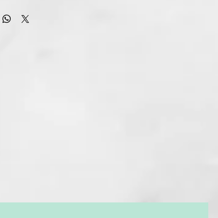
r profesional de ghd compatible con GHD HELIOS y GHD AIR.
do el difusor para crear un pelo rizado u ondulado o añade
 peinado con un extra de volumen y cuerpo gracias a este
 te ayudará a crear unas ondas y rizos perfectamente
ante el secado. Las púas rígidas del difusor de pelo te
vantar y separar el cabello para crear un volumen suave,
r un acabado sin encrespamiento en cabellos rizados o de
eltas y naturales en cabellos finos y lisos.
ra secador profesional de ghd ha sido desarrollado en
con nuestros estilistas para garantizar un acabado digno de
zos y ondas con púas rígidas contorneadas
a crear un volumen suave elevando y separando el cabello
izos y ondas.
 uniforme
una distribución homogénea del aire del secador de pelo para
 ondas perfectamente formados y sin frizz.