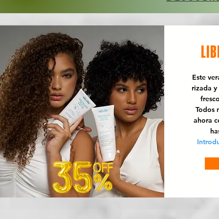
LIB
Este ve
rizada y
fresc
Todos n
ahora 
ha
Introd