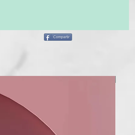
ghd air® y ghd helios
 secadores de pelo profesional ghd air® o ghd helios.
Compartir
BERRIA