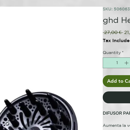
SKU: 50606
ghd He
Re
 27,00 € 
21
Pri
Tax Includ
Quantity
*
Add to Ca
DIFUSOR P
Aumenta la ve