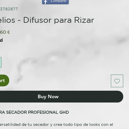
Compartir
33782877
lios - Difusor para Rizar
gular
Sale
,60 €
ce
Price
ed
rt
Buy Now
ARA SECADOR PROFESIONAL GHD
rsatilidad de tu secador y crea todo tipo de looks con el