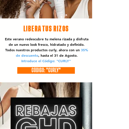
LIBERA TUS RIZOS
Este verano redescubre tu melena rizada y disfruta
de un nuevo look fresco, hidratado y definido.
Todos nuestros productos curly, ahora con un
35%
de descuento
, hasta el 31 de Agosto.
Introduce el Código: "CURLY"
CÓDIGO: "CURLY"