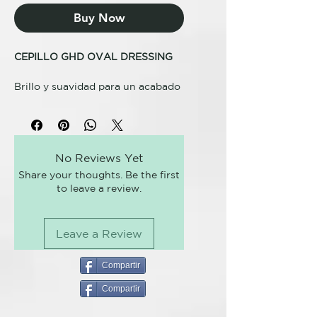
Buy Now
CEPILLO GHD OVAL DRESSING
Brillo y suavidad para un acabado
perfecto .
ghd oval dressing es nuestro
mejor cepillo profesional, ideal
No Reviews Yet
para preparar el cabello más
Share your thoughts. Be the first
cercano al cuero
to leave a review.
cabelludo mientras creas
peinados profesionales con un
acabado ultra glamuroso.
Leave a Review
Sus suaves cerdas de nylon
antiestáticas penetran en el
Compartir
cabello más profundamente que
Compartir
las naturales, por lo que
conseguirás desenredar la raíz