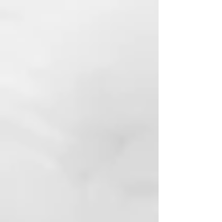
mientras lo cepillas. Además, las
cerdas de nylon son más duras y
permiten peinar el cabello sin
crear electricidad estática,
aportando el acabado perfecto
para cualquier look.
El nylon antiestático de sus
cerdas ayuda también a distribuir
los aceites naturales del cabello,
por lo que no sólo conseguirás un
desenredado desde la raíz sino
que aportarás a tu cabello un
irresistible brillo extra.