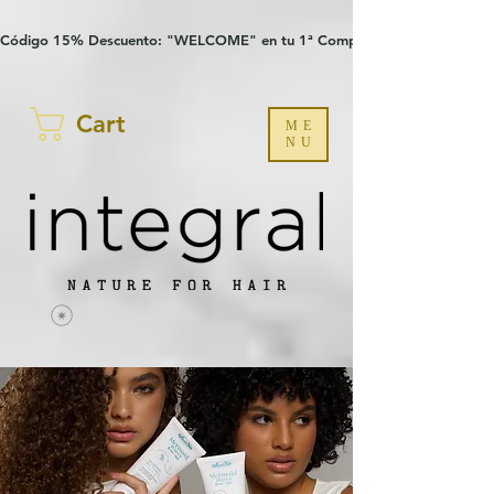
Verification: 97a30386b8a1fa77
G-YHZRM6P8WP
Código 15% Descuento: "WELCOME" en tu 1ª Compra
Cart
ME
NU