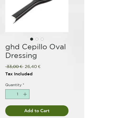
ghd Cepillo Oval
Dressing
Regular
Sale
 33,00 € 
26,40 €
Price
Price
Tax Included
Quantity
*
Add to Cart