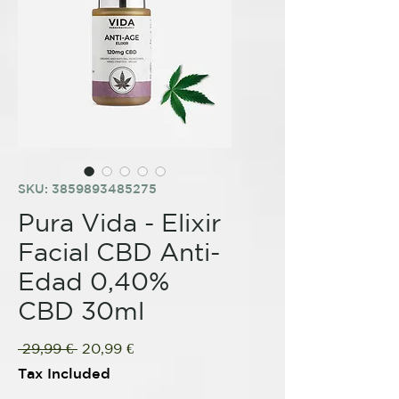
SKU: 3859893485275
Pura Vida - Elixir
Facial CBD Anti-
Edad 0,40%
CBD 30ml
Regular
Sale
 29,99 € 
20,99 €
Price
Price
Tax Included