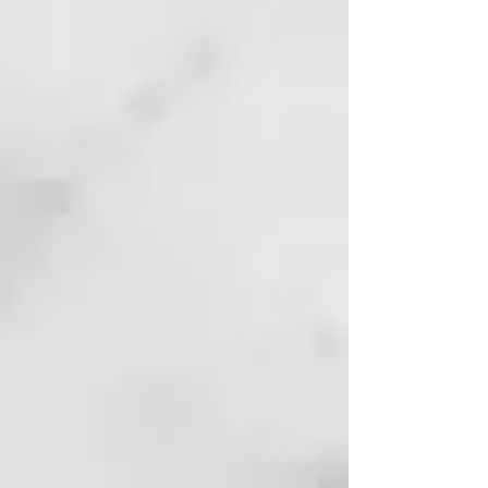
Por la mañana si necesita un
impulso adicional para la
hidratación y reparación de su
piel (por ejemplo, invierno).
Se puede utilizar como aceite
desmaquillante.
Mejora e incluso el tono y la
textura de la piel.
Menos líneas finas y arrugas.
Regenerativo – la piel se repara
más rápido.
Reparación – la piel dañada se
repara en menos tiempo
Rehidratando
Alisa visiblemente la superficie
de tu piel
Reduce líneas finas
Ideal para
Piel madura.
Piel dañada (sol, estrés,