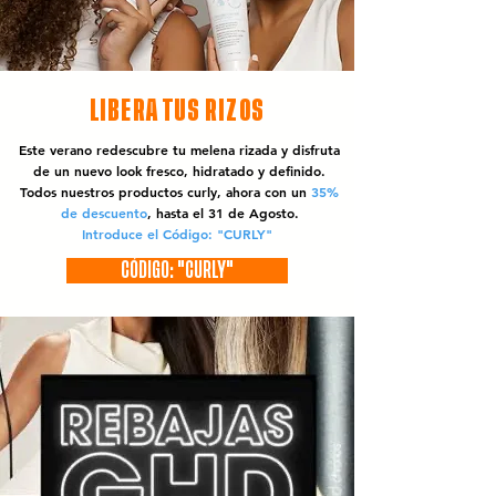
LIBERA TUS RIZOS
Este verano redescubre tu melena rizada y disfruta
de un nuevo look fresco, hidratado y definido.
Todos nuestros productos curly, ahora con un
35%
de descuento
, hasta el 31 de Agosto.
Introduce el Código: "CURLY"
CÓDIGO: "CURLY"