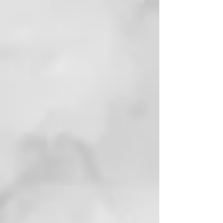
irritación de la piel)
Todas las edades – cuanto más
joven comience a cuidar su
piel, mejor envejecerá.