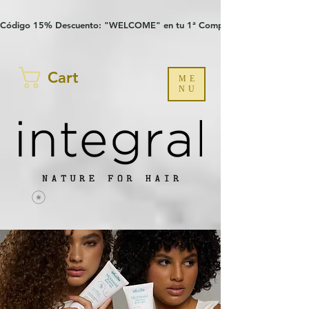
Verification: 97a30386b8a1fa77
G-YHZRM6P8WP
Código 15% Descuento: "WELCOME" en tu 1ª Compra
Cart
ME
NU