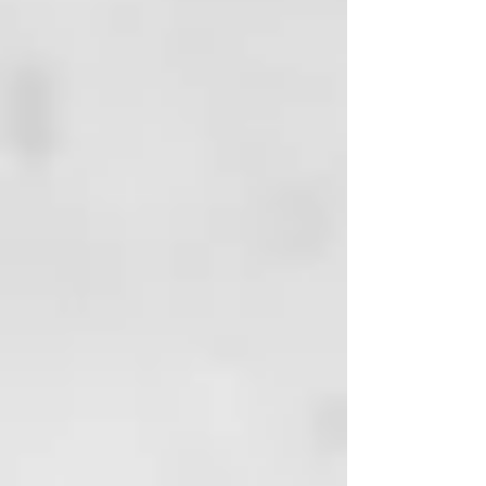
• Aceite de flor de maracuyá:
mejora el tono y la textura de la
piel.
• Aceite de argán – Premio
marroquí de petróleo. Tonificador
para la piel, revive la piel cansada
y la deja suave como la seda.
Como usar / Que esperar
Por la noche
– after your
cleansing routine. Apply
enough oil to your face, neck
and décolletage. No need to
use a moisturiser afterwards as
the rich oils contain
concentrated amounts of
restorative ingredients
naturally found in nature to
regenerate your skin.
Se usa mejor por las noches
como una máscara para dormir.