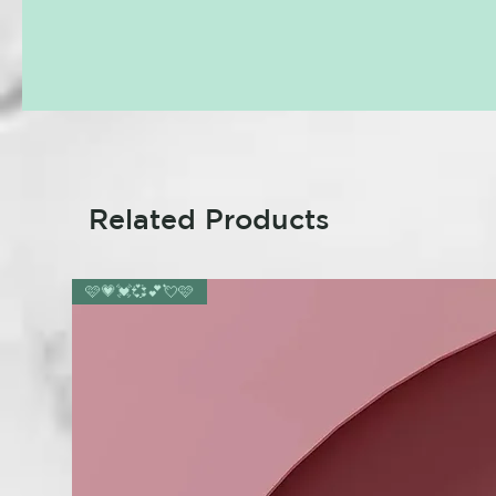
Related Products
🩷💗💓💞💕💘🩷