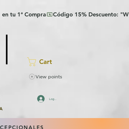
Cart
View points
Log In
A
XCEPCIONALES