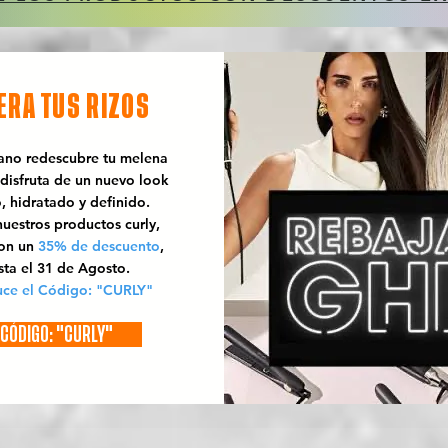
ERA TUS RIZOS
rano redescubre tu melena
 disfruta de un nuevo look
o, hidratado y definido.
uestros productos curly,
con un
35% de descuento
,
sta el 31 de Agosto.
uce el Código: "CURLY"
CÓDIGO: "CURLY"