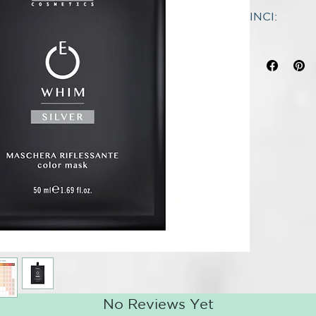
reflejos del c
INCI:
97% de ingred
INCI:
3% de ingredi
AQUA (WAT
PARE QUÉ S
PROPANEDI
WHIM Color Ma
CETEARYL 
luminosos al 
DISTEAROY
permite nutri
CETYL ALC
particularmen
LIMNANTHES
manchar la pi
STEARAMID
fundamental p
PARFUM (F
PHENOXYET
SUGAR
par
COCAMIDOP
SILVER
par
LACTIC ACID
blancos na
ETHYLHEXY
GOLD
para
BASIC RED 7
CARAMEL
BASIC YELL
ORANGE
p
BASIC BLUE 
RED
para r
BROWN
pa
castaño cl
No Reviews Yet