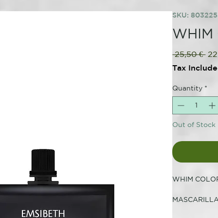
SKU: 803225
WHIM C
Reg
 25,50 € 
22
Pri
Tax Includ
Quantity
*
Out of Stock
WHIM COLO
MASCARILLA
Mascarilla re