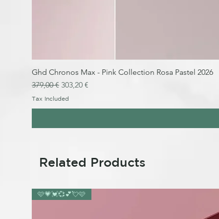
Ghd Chronos Max - Pink Collection Rosa Pastel 2026
Regular Price
Sale Price
379,00 €
303,20 €
Tax Included
Related Products
🩷💗💓💞💕💘🩷