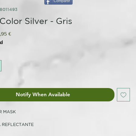
Compartir
8011493
olor Silver - Gris
ular
Sale
,95 €
ce
Price
ed
Notify When Available
R MASK
 REFLECTANTE
flectante, acondicionadora y revitalizante que intensifica los