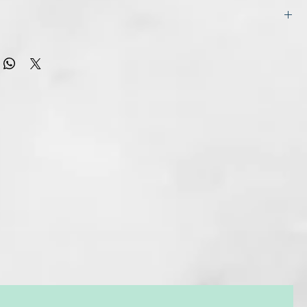
abello natural y teñido.
ientes de origen natural
entes para la seguridad y la funcionalidad de la fórmula
ER)
IRVE?
OL
sk reaviva el color entre un color y otro y aporta reflejos
ALCOHOL
cabello natural. Tiene un fuerte poder humectante que le
LETHYL HYDROXYETHYLMONIUM METHOSULFATE
r el cabello apagado y usado dejándolo ligero,
OHOL
te brillante, con cuerpo, brillante y manejable, esto sin
 ALBA (MEADOWFOAM) SEED OIL
el y sin residuos de color. Por último, esta máscara es
OPROPYL DIMETHYLAMINE
ara corregir los reflejos no deseados.
RAGRANCE)
HANOL
a neutralizar los reflejos amarillos del cabello decolorado
ROPYL BETAINE
a reducir los reflejos cálidos no deseados en cabellos
turales o rubios claros/muy claros
LGLYCERIN
 iluminar y calentar rubios
6
para rubios cálidos, crea un tono rubio miel o dorado
OW 57
ara revivir un cobre opaco
124
evivir e intensificar los rojos apagados
ra realzar y equilibrar las tonalidades del cabello castaño a
aro