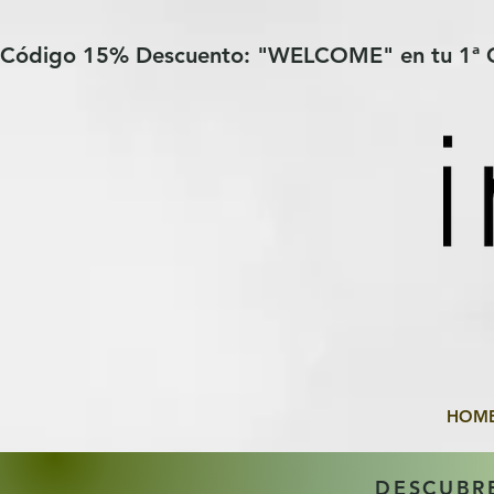
Verification: 97a30386b8a1fa77
G-YHZRM6P8WP
Código 15% Descuento: "WELCOME" en tu 1ª
HOM
DESCUBR