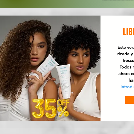
LIB
Este ve
rizada y
fresc
Todos n
ahora 
ha
Introd