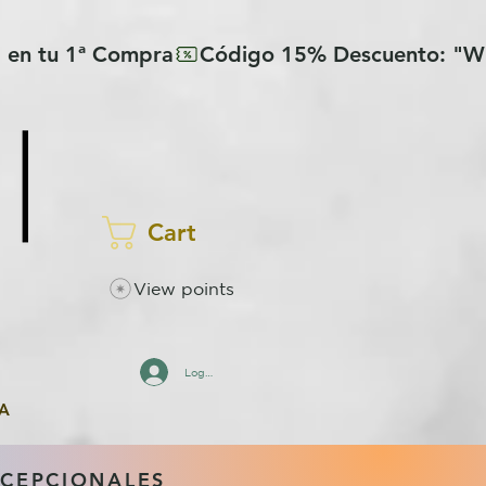
Cart
View points
Log In
A
XCEPCIONALES