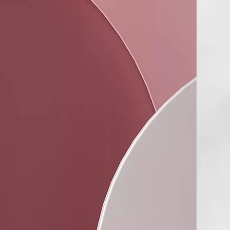
o limpio y húmedo aplicar el s.o.s home care sobre el largo y
dejar actuar durante 10 minutos. Enjuaga y acondiciona como
o en seco y para un mejor rendimiento, aplique una pequeña
atamiento SOS, en medios y puntas, sin aclarar antes de
ecado.
erado, hidratado y sin frizz.
 Acid, Cetearyl Alcohol, Cyclopentasiloxane, Cetrimonium
opylene Glycol, Sodium PCA, Parfum, Alcohol, Behentrimonium
enoxyethanol, Hydrolyzed Soy Protein, Hydrolyzed Corn
olyzed Wheat Protein, Isopropyl Alcohol, BHT, Hexyl
cerin, Ethylhexylglycerin, Cyclotetrasiloxane, Arginine HCl,
zyl Salicylate, Creatine, Glycine, Proline, Serine, Acetyl