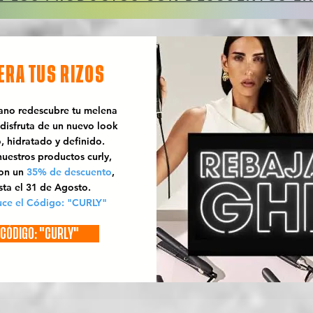
ERA TUS RIZOS
rano redescubre tu melena
 disfruta de un nuevo look
o, hidratado y definido.
uestros productos curly,
con un
35% de descuento
,
sta el 31 de Agosto.
uce el Código: "CURLY"
CÓDIGO: "CURLY"