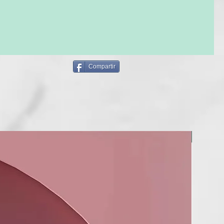
ibra capilar✅
completa para mantener tu salud capilar:
pair: Actúa como Leave In o como mascarilla. Evita el corte
Compartir
pera la fibra capilar, repone la masa capilar. ✅
impieza profunda para cabellos sensibilizados y dañados. ✅
r: Acondicionador que aporta mayor manejabilidad al cabello,
cilidad en el peinado. ✅
ón Instantánea para el mantenimiento en casa es un
iseñado para esos cabellos que han sufrido en exceso de
BERRIA
nicos o químicos cómo la coloración, decoloración, mechas,
 moldeados permanentes.
econstructivo con alta concentración de proteínas, que
ecupera los hilos en pocos minutos. Está indicado para
nsamente sensibilizados, especialmente cabellos rubios
reponiendo masa, sellando cutículas, aportando brillo,
 encrespamiento y recuperando la longitud y puntas del