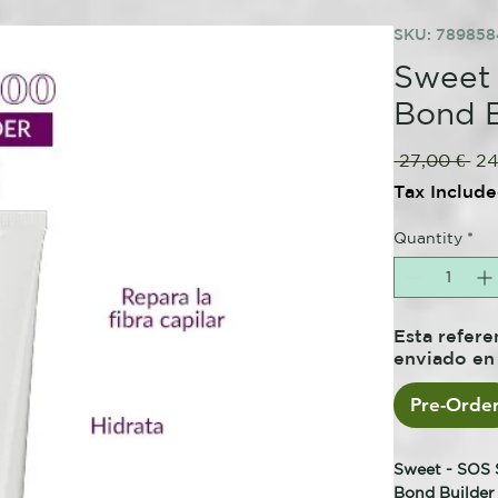
SKU: 78985
Sweet 
Bond B
Re
 27,00 € 
24
Pri
Tax Includ
Quantity
*
Esta refere
enviado en 
Pre-Orde
Sweet - SOS 
Bond Builder