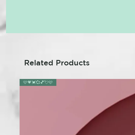
Related Products
🩷💗💓💞💕💘🩷