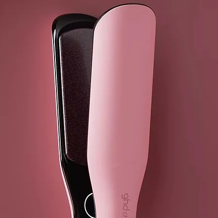
cabello.
Aplicación:
Con el cabell
las puntas y 
prefieras.
Con el cabell
catida del tr
finalizar el s
Resultado:
Cabello recup
INCI
:
Water, Citric
Chloride, Pr
Chloride, Ph
Protein, Hydr
Cinnamal, Gly
Panthenol, Ben
Cysteine.