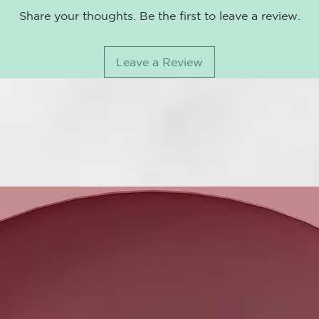
- Antifrizz✅
Share your thoughts. Be the first to leave a review.
- Repara la f
La línea más 
Leave a Review
1. Instant Re
químico, recu
2. Shampoo: L
3. Conditione
suavidad y fa
SOS Reparaci
tratamiento d
servicios téc
desrizados o
Tratamiento r
fortalece y r
cabellos inte
decolorados, 
eliminando el