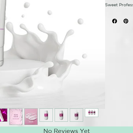
Sweet Profes
S.O.S Shampo
sanar y cuida
regeneración 
tras un proce
Su formula na
con aminoácid
aportará suav
Para cabellos
con las herrr
Como se usa:
Aplicarlo en 
ser requerido
¿Quieres man
hecho en el s
nuevos Shamp
consiguiendo
- Cabello fue
No Reviews Yet