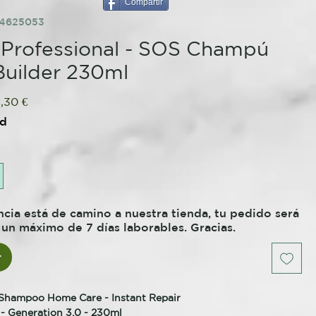
Compartir
84625053
Professional - SOS Champú
uilder 230ml
gular
Sale
,30 €
ce
Price
ed
ncia está de camino a nuestra tienda, tu pedido será
un máximo de 7 días laborables. Gracias.
r
Shampoo Home Care - Instant Repair
 - Generation 3.0 - 230ml