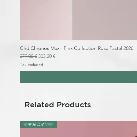
Ghd Chronos Max - Pink Collection Rosa Pastel 2026
Regular Price
Sale Price
379,00 €
303,20 €
Tax Included
Related Products
🩷💗💓💞💕💘🩷