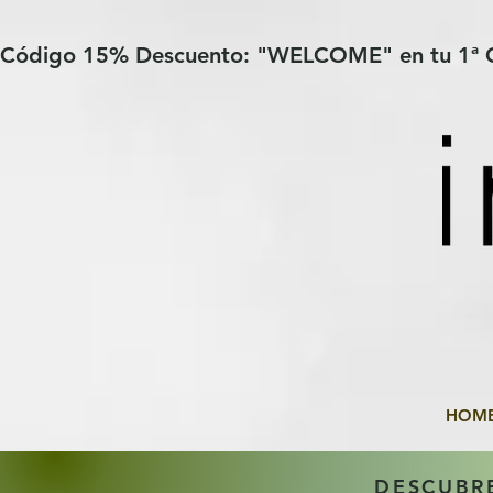
Verification: 97a30386b8a1fa77
G-YHZRM6P8WP
Código 15% Descuento: "WELCOME" en tu 1ª
HOM
DESCUBR