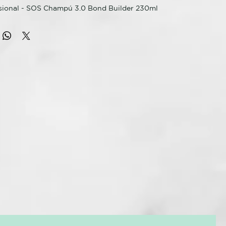
sional - SOS Champú 3.0 Bond Builder 230ml
o Cuidado en Casa, es un producto complementario para
r tu cabello, especialmente después de un tratamiento de
y recuperación de cabello. ¡Devuelve la proteína a tu cabello
so de decoloración o tinte!
tural, con ingredientes vegetables, proteínas y en conjunto
os, le ayudara a recuperar brillo, suavidad, manejo y le
idad.
 tratados químicamente y que suelen afinarse o deshidratarse
amientas térmicas como plancha, secador...
cabello mojado, masejear. Aclarar y repetir la operación de
.
tener en casa el tratamiento de reconstrucción de SOS
alón? Ahora, consigue mejores resultados gracias a los
oo y Conditioner, que complementan a Instant Repair
 una línea más completa.
rte✅