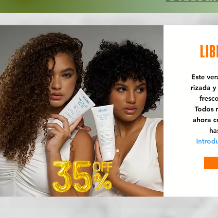
LIB
Este ve
rizada y
fresc
Todos n
ahora 
ha
Introd