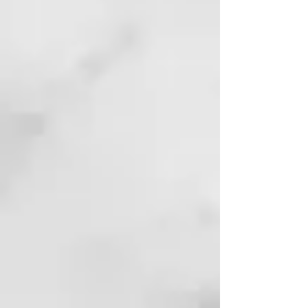
persona con amor, a celebrar la
propia belleza auténtica y a
transformar las imperfecciones en
puntos fuertes.
ÁCIDO HIALURÓNICO
Crea una película protectora que
retiene el agua en el interior del
tallo, aportando vitalidad y cuerpo
al cabello.
ACEITE DE ARGÁN ORGÁNICO
ilumina, nutre y protege, tiene
acción antioxidante y calmante.