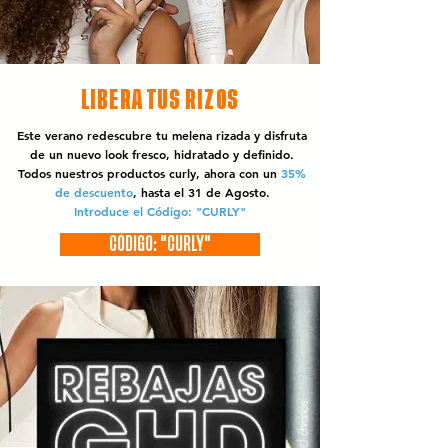
LIBERA TUS RIZOS
Este verano redescubre tu melena rizada y disfruta
de un nuevo look fresco, hidratado y definido.
Todos nuestros productos curly, ahora con un
35%
de descuento
, hasta el 31 de Agosto.
Introduce el Código: "CURLY"
CÓDIGO: "CURLY"