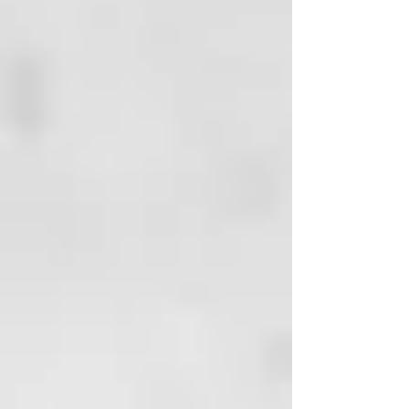
SOMNIUM
t ecnologia formulativa
Su filosofía se inspira en la técnica
japonesa del KINTSUGI, que
celebra la belleza de las
imperfecciones y las cicatrices,
transformándolas en signos de
fuerza y unicidad.
Una fórmula innovadora y amiga
de la piel, enriquecida con
ingredientes de origen natural y
sostenible, entre los cuales se
encuentran el ácido hialurónico y
el aceite de argán biológico.
Estos ingredientes trabajan en
sinergia para reparar, nutrir y
proteger los cabellos,
otorgándoles una luminosidad y
una vitalidad extraordinarias.
La experiencia “SOMNIUM” es una
invitación a cuidar la propia