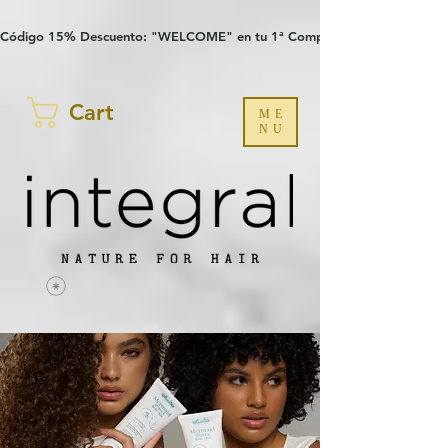
Verification: 97a30386b8a1fa77
G-YHZRM6P8WP
Código 15% Descuento: "WELCOME" en tu 1ª Compra
Cart
ME
NU