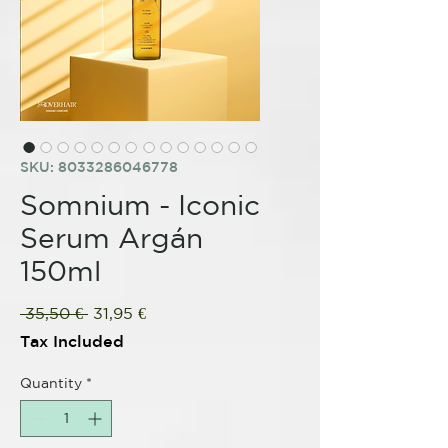
SKU: 8033286046778
Somnium - Iconic
Serum Argán
150ml
Regular
Sale
 35,50 € 
31,95 €
Price
Price
Tax Included
Quantity
*