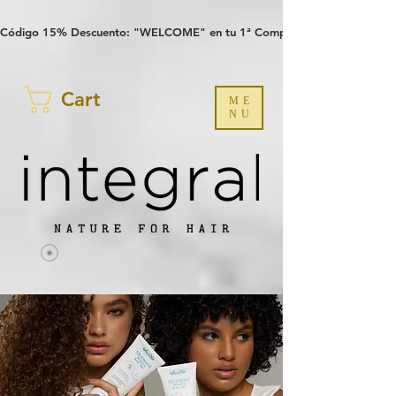
Verification: 97a30386b8a1fa77
G-YHZRM6P8WP
Código 15% Descuento: "WELCOME" en tu 1ª Compra
Cart
ME
NU