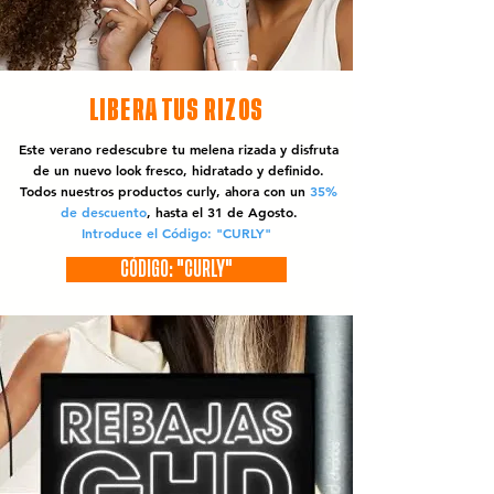
LIBERA TUS RIZOS
Este verano redescubre tu melena rizada y disfruta
de un nuevo look fresco, hidratado y definido.
Todos nuestros productos curly, ahora con un
35%
de descuento
, hasta el 31 de Agosto.
Introduce el Código: "CURLY"
CÓDIGO: "CURLY"