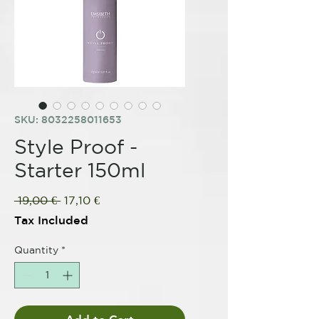
SKU: 8032258011653
Style Proof -
Starter 150ml
Regular
Sale
 19,00 € 
17,10 €
Price
Price
Tax Included
Quantity
*