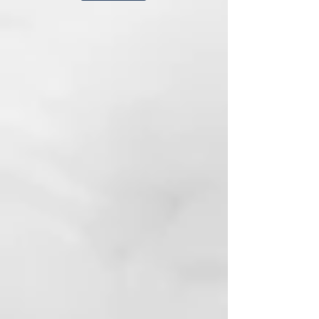
Formado: 150 ml
Fijación: 0-1
CÓMO USARLO
Distribuir uniformemente sobre el
cabello húmedo y proceder al
peinado habitual.