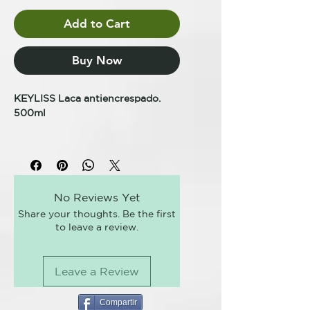
Add to Cart
Buy Now
KEYLISS Laca antiencrespado.
500ml
KEYLISS KERATIN TREAT
TRATAMIENTO ALISADOR
AVANZADO
No Reviews Yet
LACA ANTICRESPO
Share your thoughts. Be the first
Fórmula específica anticrespo,
to leave a review.
contiene resinas antihumedad de
nueva generación con efecto
memoria que fijan el peinado y lo
Leave a Review
preservan a lo largo del tiempo.
De difusión ultra ligera, no es
pegajosa y seca rápidamente.
Compartir