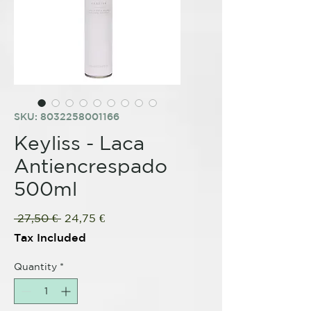
SKU: 8032258001166
Keyliss - Laca
Antiencrespado
500ml
Regular
Sale
 27,50 € 
24,75 €
Price
Price
Tax Included
Quantity
*