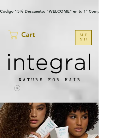
Verification: 97a30386b8a1fa77
G-YHZRM6P8WP
Código 15% Descuento: "WELCOME" en tu 1ª Compra
Cart
ME
NU