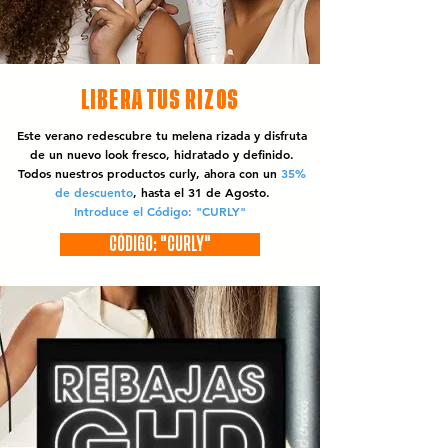
LIBERA TUS RIZOS
Este verano redescubre tu melena rizada y disfruta
de un nuevo look fresco, hidratado y definido.
Todos nuestros productos curly, ahora con un
35%
de descuento
, hasta el 31 de Agosto.
Introduce el Código: "CURLY"
CÓDIGO: "CURLY"