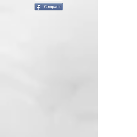
Fórmula profesional.
Compartir
CÓMO USARLO:
Vaporizar sobre el cabello seco
desde 20-25 cm de distancia.
INCI
:
ALCOHOL DENAT.
BUTANE
PROPANE
ACRYLATES/T-
BUTYLACRYLAMID E
COPOLYMER ISOBUTANE
AMINOMETHYL PROPANOL
CYCLOPENTASILOXANE
ISOPROPYL MYRISTATE PARFUM
AQUA
ISOPROPYL PALMITATE
PEG/PPG-25/25 DIMETHICONE
PROPYLENE GLYCOL
PANTHENOL