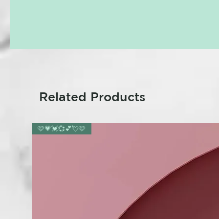
Related Products
🩷💗💓💞💕💘🩷