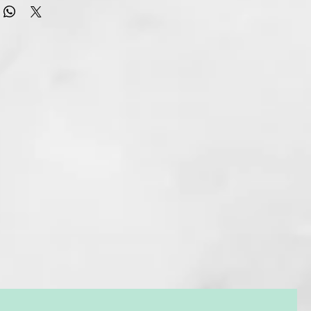
ideal para el toque final. Fija al instante y aporta brillo al
ejarlo pegajoso. Combate el efecto encrespado y protege el
 humedad. No deja residuos y se quita con tan solo unas
pillo.
0 ml
LO
20 cm sobre el cabello seco.