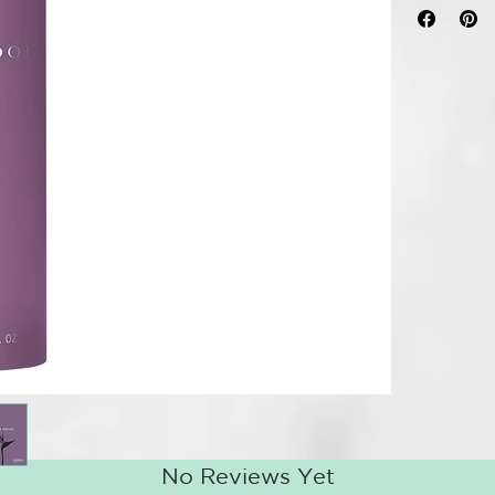
LIGEREZA
Laca en spray 
cabello sin d
cabello de la
pasadas de ce
Formado: 30
Fijación: 2
CÓMO USAR
Pulverizar a 
No Reviews Yet