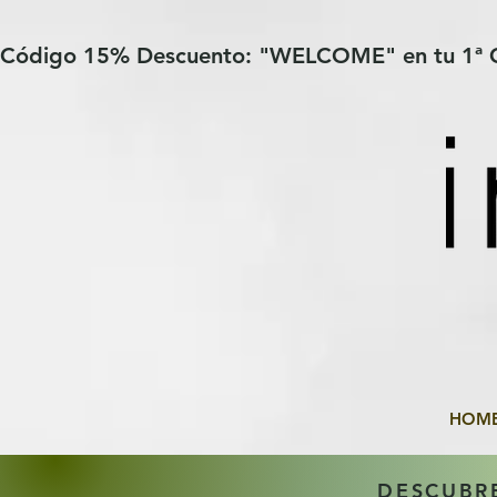
Verification: 97a30386b8a1fa77
G-YHZRM6P8WP
Código 15% Descuento: "WELCOME" en tu 1ª
HOM
DESCUBR