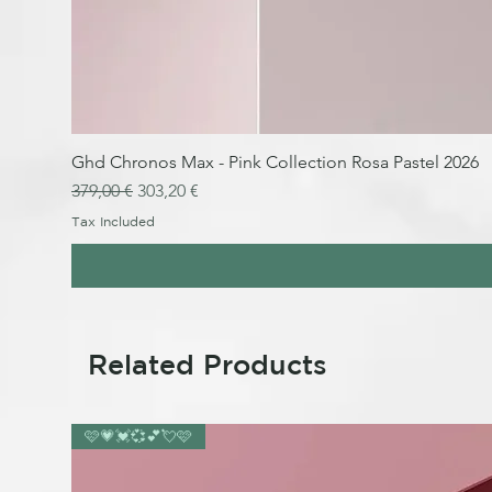
Ghd Chronos Max - Pink Collection Rosa Pastel 2026
Regular Price
Sale Price
379,00 €
303,20 €
Tax Included
Related Products
🩷💗💓💞💕💘🩷