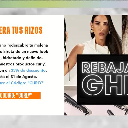
ERA TUS RIZOS
rano redescubre tu melena
 disfruta de un nuevo look
o, hidratado y definido.
uestros productos curly,
con un
35% de descuento
,
sta el 31 de Agosto.
uce el Código: "CURLY"
CÓDIGO: "CURLY"