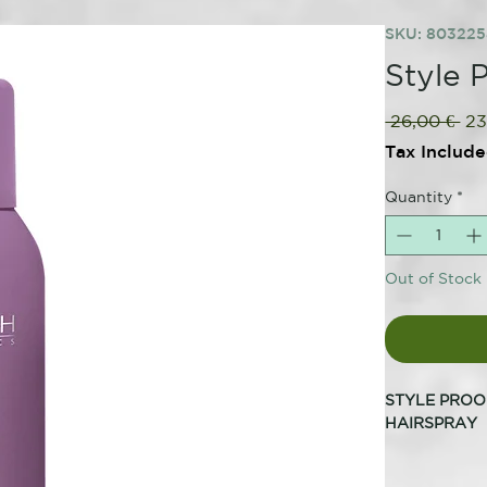
SKU: 803225
Style 
Re
 26,00 € 
23
Pri
Tax Includ
Quantity
*
Out of Stock
STYLE PROO
HAIRSPRAY
ANTI ENCRE