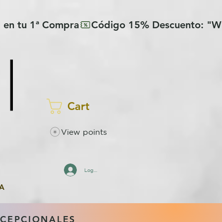
Cart
View points
Log In
A
XCEPCIONALES