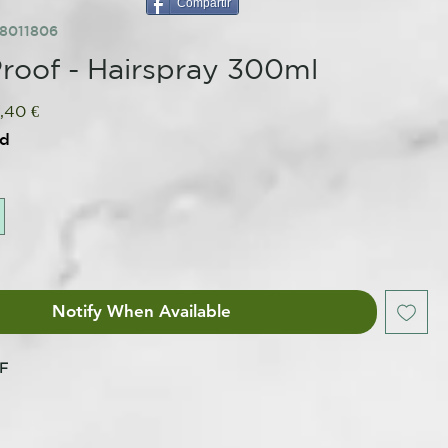
Compartir
8011806
Proof - Hairspray 300ml
gular
Sale
,40 €
ce
Price
ed
Notify When Available
F
SPAMIENTO