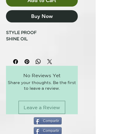
Add to Cart
Buy Now
STYLE PROOF
SHINE OIL
BRILLO
MANEJABILIDAD
Aporta brillo y manejabilidad al
No Reviews Yet
cabello sin apelmazar.
Share your thoughts. Be the first
to leave a review.
Formado: 50 ml
Fijación: 0-1
Leave a Review
CÓMO USARLO
Aplicar pequeñas dosis de
producto solo de medios a puntas.
Compartir
Con el cabello húmedo para dar
Compartir
brillo y con el cabello seco para