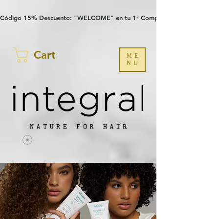
Verification: 97a30386b8a1fa77
G-YHZRM6P8WP
Código 15% Descuento: "WELCOME" en tu 1ª Compra
Cart
ME
NU