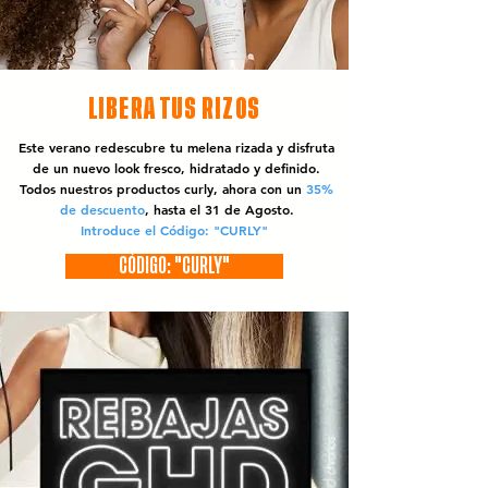
LIBERA TUS RIZOS
Este verano redescubre tu melena rizada y disfruta
de un nuevo look fresco, hidratado y definido.
Todos nuestros productos curly, ahora con un
35%
de descuento
, hasta el 31 de Agosto.
Introduce el Código: "CURLY"
CÓDIGO: "CURLY"