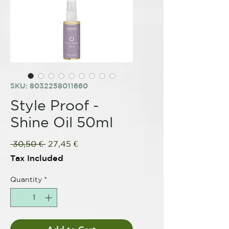
SKU: 8032258011660
Style Proof -
Shine Oil 50ml
Regular
Sale
 30,50 € 
27,45 €
Price
Price
Tax Included
Quantity
*