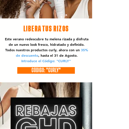
LIBERA TUS RIZOS
Este verano redescubre tu melena rizada y disfruta
de un nuevo look fresco, hidratado y definido.
Todos nuestros productos curly, ahora con un
35%
de descuento
, hasta el 31 de Agosto.
Introduce el Código: "CURLY"
CÓDIGO: "CURLY"