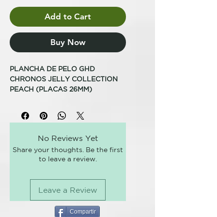
Add to Cart
Buy Now
PLANCHA DE PELO GHD
CHRONOS JELLY COLLECTION
PEACH (PLACAS 26MM)
• Peinado x3 veces más rápido¹,
resultados de alta definición
pasadas 24h²
No Reviews Yet
• Incluye exclusivo cofre a juego³
Share your thoughts. Be the first
valorado en 35€
to leave a review.
Plancha de pelo ghd Chronos Jelly
Peach
Leave a Review
El glamour y sostificación que
mereces estas fiestas. La
colección ghd Jelly Beach es el
Compartir