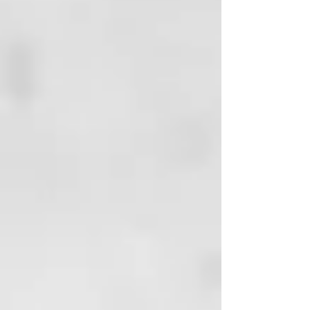
precedentes, ghd Chronos es la
plancha de pelo profesional más
avanzada de ghd hasta la fecha,
ya que ofrece un peinado x3 veces
más rápido² con resultados de alta
definición en una sola pasada que
duran hasta 24 horas. ³ Gracias a
la innovadora tecnología HD
Motion-Responsive™, esta
herramienta inteligente es dos
veces más sensible⁴ y se adapta de
forma intuitiva a tus movimientos
de peinado, manteniendo la
temperatura óptima de 185 °C con
precisión milimétrica, indicada por
una sutil luz sensora. ¿El
resultado? Un cabello liso y
brillante en una sola pasada que
dura 24 horas⁵ con una potencia
transformadora y una mayor
protección contra la rotura.⁶