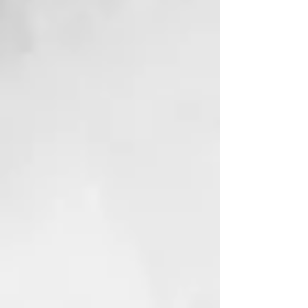
comparación con el secado
natural, prueba de laboratorio.
³
Pruebas con consumidores, enero
del 22. El 86% de las 142
consumidoras coincidieron en que
su cabello duró 24 horas después
del peinado y el 73% coincidieron
en que ghd chronos creó un look
superior al de su plancha actual.
⁴
vs ghd platinum+.
⁵ vs styler
competencia trabajando a 235ºC.
⁶
Pruebas de consumidores, enero
del 22. El 77% de las 142
consumidoras coincidieron en que
ghd chronos eliminaba la
efervescencia y el 99%
coincidieron en que ghd chronos
se desliza fácilmente por el
cabello.
⁷ Prueba técnica en
laboratorio sobre cabello moreno,
medida frente a cabello secado
naturalmente.