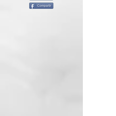
regalo cinco estrellas que todos
Compartir
queremos. Esta colección
envuelve a las herramientas top
venta en un naranja melocotón a
juego con el lujo y la belleza
atemporal, donde la plancha de
pelo profesional ghd Chronos es
experta. Esta edición limitada con
tecnología HD motion-responsive
encarna la esencia del peinado de
lujo, acompañada de un neceser¹
inspirado en los viajes que
convierte cada retoque en un
momento de placer.
Tecnología HD Motion-
Responsive
Nuestra nueva plancha Chronos
Jelly Melocotón está diseñada
para la chica ghd, aquella que
exige y busca eficiencia sin