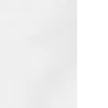
Edición limitada ghd Jelly
Melocotón
Descubre la edición limitada ghd
Jelly Melocotón que te hará brillar
estas fiestas. Las mejores
herramientas ghd se visten de un
intenso y sofisticado Jelly
Melocotón.
Exclusivo bolso melocotón a
juego
Acompañada de un exclusivo
cofre color cherry intenso para
guardar tu plancha ghd Chronos
de esta glamourosa edición
limitada.
Interfaz de usuario moderna y
actualizada con anillo led y