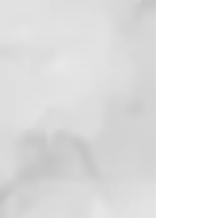
Para mayor tranquilidad, ghd
Chronos cuenta con un modo de
suspensión integrado que permite
que la styler se apague
automáticamente después de 10
minutos de inactividad,
proporcionando mayor seguridad
y eficiencia energética.
Date el capricho que mereces, ya
sea para ti o para regalar, la
edición limitada ghd Chronos,
será la protagonista que te
acompañará estas fiestas y harán
que tu rutina de peinado sean
unicas a la par que perfectas.
¹ Cofre no resistente al calor, no
está diseñado para usarse con
herramientas de calor.
² Vs ghd
Original. Resultados medidos por
el brillo en cabello castaño en