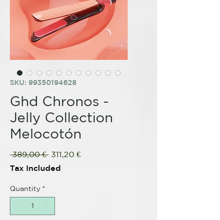
SKU: 99350194628
Ghd Chronos -
Jelly Collection
Melocotón
Regular
Sale
 389,00 € 
311,20 €
Price
Price
Tax Included
Quantity
*