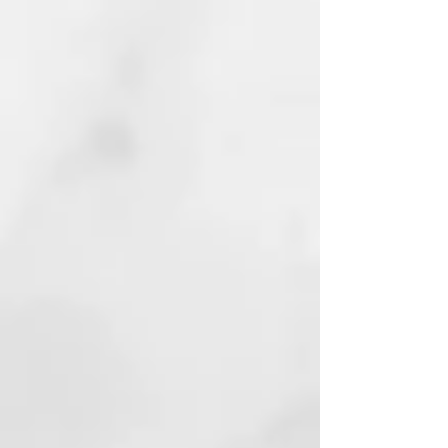
tiempo de calentamiento rápido
Lista para usar en 20 segundos
con un nuevo diseño actualizado
y más moderno.
Nuevo eje rediseñado
Permite un control máximo y
versátil, manteniendo las placas
en perfecta alineación para un
deslizamiento por el cabello sin
esfuerzo.
Tecnología HD motion-responsive
Reacciona al movimiento con una
doble capacidad de respuesta e
inteligencia para ofrecer un
rendimiento ultrarrápido.
185ºC de temperatura para un
peinado óptimo
A más temperatura, el pelo se