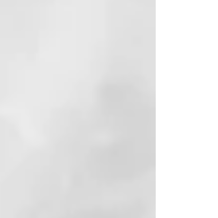
daña; a menos, el peinado no se
verá moldeado. La tecnología de
chronos permite el ajuste
automático de temperatura
óptimo para no dañar tu pelo.
Peinados que duran 24 horas¹
ghd chronos te da la seguridad de
peinados más duraderos con
resultados de alta definición.
Protector de placa resistente al
calor
Cubre las placas calientes
inmediatamente después de
usarlas y lleva tu plancha de pelo
contigo a donde quieras con total
seguridad.
Modo de suspensión automático
La herramienta se apaga tras 30
minutos de inactividad.