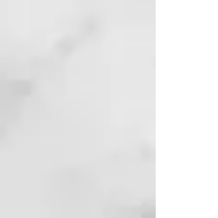
85% más brillo
Nuestras placas cerámicas de alto
rendimiento recubiertas con un
acabado ultrabrillante permiten a
la nueva plancha ghd Chronos
ofrecer un deslizamiento sin
esfuerzo para un peinado sin
encrespamiento⁷ y hasta un 85 %
más de brillo. ⁸ El diseño de la
nueva ghd chronos
ultraergonómico y redondeado
hace que los peinados versátiles
sean algo natural.
Gracias a su diseño redondeado y
ultraergonómico, podrás cambiar
sin esfuerzo entre peinados
perfectamente lisos, rizos
elegantes y ondas cautivadoras
con un simple movimiento de
mano.