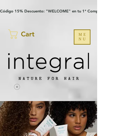
Verification: 97a30386b8a1fa77
G-YHZRM6P8WP
Código 15% Descuento: "WELCOME" en tu 1ª Compra
Cart
ME
NU