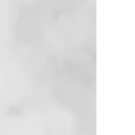
Calentador cerámico ghd de
última generación
Garantiza la entrega de energía de
calor en las placas para obtener
resultados óptimos.
Interfaz de usuario moderna y
actualizada con anillo led y
tiempo de calentamiento rápido
Lista para usar en 20 segundos
con un nuevo diseño actualizado
y más moderno.
3 años de garantía
Este producto está cubierto por 3
años de garantía. Para más detalle
visita nuestra sección de "Ayuda"