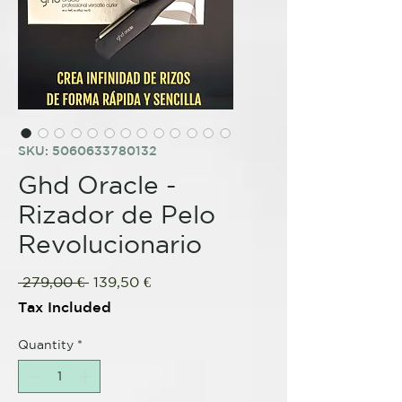
SKU: 5060633780132
Ghd Oracle -
Rizador de Pelo
Revolucionario
Regular
Sale
 279,00 € 
139,50 €
Price
Price
Tax Included
Quantity
*