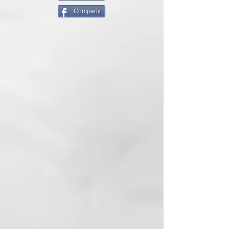
fijar el peinado para crear rizos u
Compartir
ondas de gran durabilidad en
cualquier tipo de cabello DE UNA
SOLA PASADA.
Lo último de ghd es el rizador ghd
oracle, un rizador que utiliza la
innovadora tecnología patentada
curl-zone para crear rizos de una
forma más sencilla que nunca.
Combina una forma única en U, el
poder moldeador del calor y la
capacidad de fijar el peinado del
frío. Gracias a du diseño y su
tecnología es posible crear
múltiples tipos de rizos y ondas
en cualquier tipo de cabello en
solo una pasada.
No importa la sección de cabello
que estés peinando, basta un
pequeño giro de muñeca o un