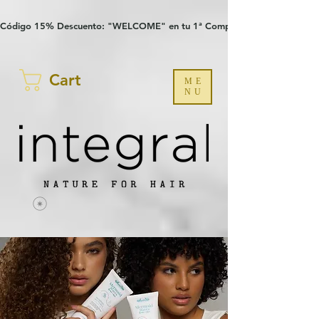
Verification: 97a30386b8a1fa77
G-YHZRM6P8WP
Código 15% Descuento: "WELCOME" en tu 1ª Compra
Cart
ME
NU