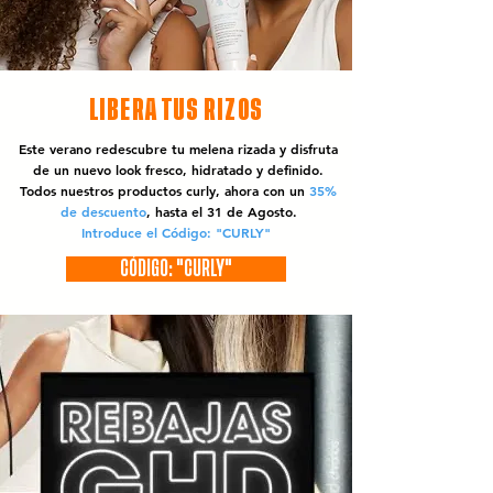
LIBERA TUS RIZOS
Este verano redescubre tu melena rizada y disfruta
de un nuevo look fresco, hidratado y definido.
Todos nuestros productos curly, ahora con un
35%
de descuento
, hasta el 31 de Agosto.
Introduce el Código: "CURLY"
CÓDIGO: "CURLY"