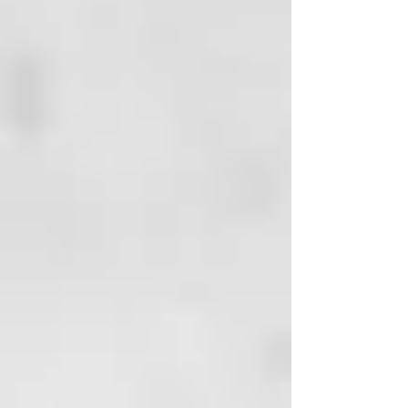
ligero gesto para realizar
diferentes tipos de rizos u ondas,
desde ondas surferas hasta rizos
más definidos.
Esta herramienta está disponible
exclusivamente en peluquerías
ghd oracle para que recibas los
mejores consejos de manos de un
profesional y puedas sacar el
máximo partido a tu nuevo
rizador ghd.
· Todas las herramientas GHD son
consideradas con utensilios de
higiene, por este motivo no se
admitirán cambios ni
devoluciones.
Ghd Oracle - Rizador de Pelo
Revolucionario