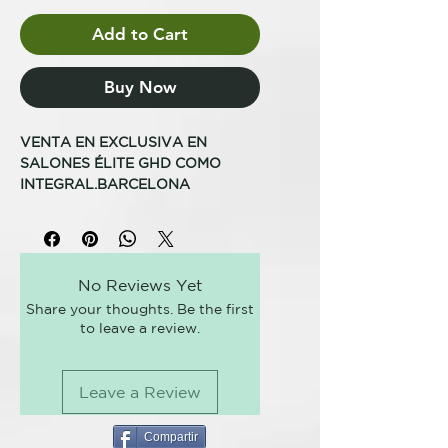
Add to Cart
Buy Now
VENTA EN EXCLUSIVA EN
SALONES ÉLITE GHD COMO
INTEGRAL.BARCELONA
El rizador ghd oracle es la primera
herramienta profesional de la
marca que permite CREAR
No Reviews Yet
INFINIDAD DE TIPOS DE RIZO en
Share your thoughts. Be the first
una sola pasada.
to leave a review.
Incorpora la innovadora
tecnología CURL-ZONE que
Leave a Review
combina una forma exclusiva en
U, la potencia de moldeado del
calor y las ventajas del frío para
Compartir