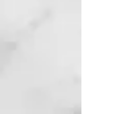
Este Pack incluye:
- 1
tubo de color
que
seleccionaremos según tu ficha de
color o según las necesidades que
nos hagas saber. 100ml
-
1 botella de Agua Oxigenada
de
20 Vol o la correspondiente a tu
ficha de color. 150ml
Todas nuestras fórmulas llevan un
mínimo de 2 colores/reflejos para
obtener un tinte personalizado
para cliente y para cada tipo de
cabello o proporción de cana. Por
este motivo no podemos hacer un
pack de solo 1 tubo de color.
Cada tubo de color contiene
100ml de tinte y cada servicio de
color se realiza con un mínimo de
50ml de tinte. Por esto tienes