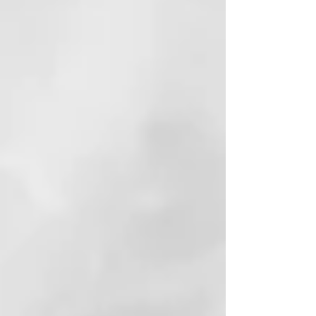
belleza del color con el bienestar
del cabello y el cuero cabelludo,
respetando además el planeta.
Su fórmula ha sido diseñada para
garantizar el máximo cuidado del
cabello y el cuero cabelludo,
incluso los más sensibles, y para
ofrecerte una experiencia de
bienestar total en el salón. Gracias
a su fragancia floral y a la
sensación de frescura y ligereza
que te envuelve durante la
aplicación, disfrutarás de una
experiencia sensorial que te
sorprenderá.
Color Integral es sinónimo de
brillo, luminosidad extrema y larga
duración. El cabello luce
renovado, con volumen, vital y