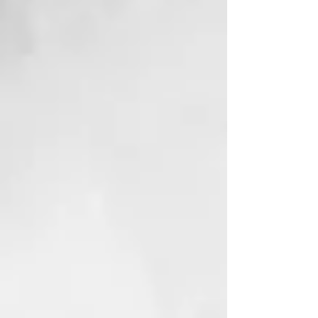
mismo color que tu cabello
natural, y al pasarlo a puntas
podrías llegar a oscurecer un
poco la parte ya teñida, aunque si
lo tiñes un poco tranquila que no
pasará nada.
Procedimiento para teñirse en
casa:
El tinte se mezcla con el agua
oxgenada en proporción 1:1.5
Eso significa que por una parte de
Tinte se añade 1.5 partes de Agua
Oxigenada.
Para 50ml de tinte se añade 75ml
de Oxigenada.
Para mezclar 2 colores: 25ml de 1
color + 25ml del otro color +
75ml Agua Oxigenada.
Si te quieres teñir toda la cabeza
o te ha crecido mucho el cabello o