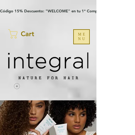
Verification: 97a30386b8a1fa77
G-YHZRM6P8WP
Código 15% Descuento: "WELCOME" en tu 1ª Compra
Cart
ME
NU