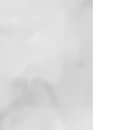
hasta para 2 aplicaciones por
tubo.
Nuestra recomendación es que
sólo te tiñas las zonas más visibles
de la cabeza
(la raya de la zona
superior, todo el contorno
incluyendo las patillas y la
coronilla) si no llegas a realizarte
bien la parte trasera no te
preocupes porque lo realizarmos
nosotros cuando volvamos a la
normalidad.
Recuerda que esta fórmula es sólo
para teñirte el crecimiento
mensual y/o para tapar las canas.
Este color no debe pasarse a
puntas; pero si lo haces no pasaría
nada,
aunque no es necesario. Ya
que tu cabello ya teñido no es del