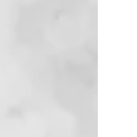
ultrabrillante.
Color Integral ofrece 3 servicios
en 1:
Tono sobre tono, Matización y
Coloración Permanente.
Color Integral es:
Sin resorcinol
Sin parafenilendiamina
Sin amoníaco
Sin SLES
Sin parafina, vaselina ni silicona
Sin etanol
Apto para veganos
Todo el embalaje está fabricado
con materiales reciclados y
reciclables
RESERVADO PARA USO
PROFESIONAL EXCLUSIVO