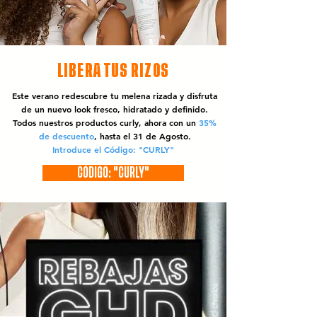
LIBERA TUS RIZOS
Este verano redescubre tu melena rizada y disfruta
de un nuevo look fresco, hidratado y definido.
Todos nuestros productos curly, ahora con un
35%
de descuento
, hasta el 31 de Agosto.
Introduce el Código: "CURLY"
CÓDIGO: "CURLY"