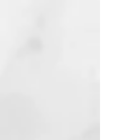
un poco de oxigenada en la
fórmula no pasa nada, pero
intenta aproximarte lo máximo
posible. Los tubos de tinte vienen
marcadas las cantidades: 1 cuarto
de tubo son 25ml y medio tubo
son 50ml.
Para cualquier duda ponte en
contacto con nosotros.
FILOSOFÍA
COLORACIÓN SIN AMONÍACO
SIN P-FENILENDIAMINA
SIN RESORCINA
Color Integral es una innovadora
coloración capilar enriquecida,
dermatológicamente testada y
con una cautivadora fragancia
floral. Este producto combina la