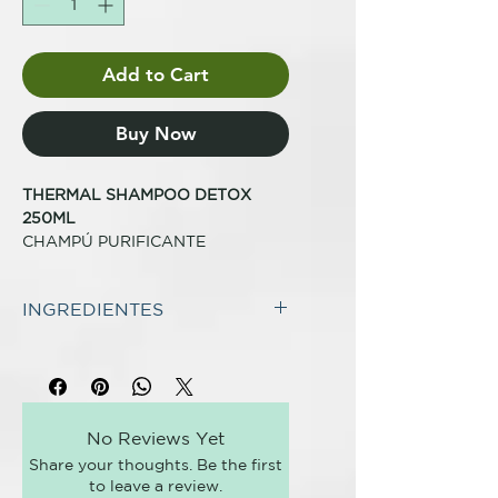
Add to Cart
Buy Now
THERMAL SHAMPOO DETOX
250ML
CHAMPÚ PURIFICANTE
PARA PURIFICAR, DESINTOXICAR
INGREDIENTES
Y PROTEGER CONTRA LA
CONTAMINACIÓN
INCI:
Tratamiento termal detergente,
AQUA (WATER)
purificante y desintoxicante.
COCAMIDOPROPYL
Eficaz contra los agentes
HYDROXYSULTAINE
contaminantes que se depositan
No Reviews Yet
DISODIUM LAURETH
sobre cuero cabelludo y cabello.
Share your thoughts. Be the first
SULFOSUCCINATE
Elimina también los residuos de
to leave a review.
SODIUM LAUROYL