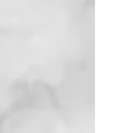
facilita la eliminación de las
sustancias irritantes y la
reparación de la piel. Previene los
daños derivados de los radicales
libres y de sustancias
contaminantes atmosféricas y
ambientales. Previene los daños
de radicales libres y de sustancias
contaminantes ambientales.
CÓMO USARLO
Aplicar sobre el cabello mojado y
masajear hasta generar espuma.
Enjuagar y repetir la operación
dejando actuar el champú 2
minutos antes del enjuague final.
USO:
Aplicar sobre el cabello
mojado y masajear hasta producir
espuma. Aclarar abundantemente.