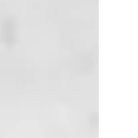
ALPHA-ISOMETHYL IONONE
presente en la piel puede atrapar
GERANIOL
partículas de contaminantes
BUDDLEJA OFFICINALIS
atmosféricos o ambientales y
FLOWER EXTRACT
provoca un proceso inflamatorio
BIOSACCHARIDE GUM-4
de cascada que modifica el
MORINGA PTERYGOSPERMA
pH cutáneo y favorece la
SEED EXTRACT
proliferación microbiana con
aumento de enrojecimiento,
descamación e inflamación
localizada hasta que surge
una disminución y un
adelgazamiento del tallo
(alopecia).
SUSTANCIAS
FUNCIONALES: agua
termal, Moringa oleifera, ácido
láctico, Buddleja officinalis,
Biosaccharide Gum.
MODALIDAD DE APLICACIÓN: