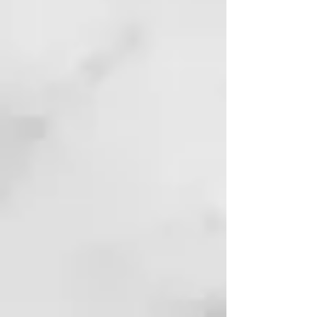
• Agite vigorosamente el
producto antes del uso, para
disolver nuevamente todos los
principios activos y los
oligoelementos termales.
• Aplique en el cuero cabelludo y
en el cabello previamente
humedecido una cantidad igual a
10/15 ml.
• Enjuague abundantemente con
agua tibia.
• Efectúe otra aplicación cuando
sea necesario
BENEFICIOS: el ácido láctico
restablece el pH fisiológico,
mientras que el extracto de
Moringa oleifera, rico de
aminoácidos, vitaminas (A, C,
E),antioxidantes
y ácidos grasos poliinsaturados