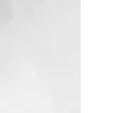
FÓRMULA PROFESIONAL
Ideal para personas que se les
ensucia mucho el cabello por
agentes externos (polución de la
calle, vapores grasos de cocina o
polvo en general). Ideal para todo
tipo de cabellos pero sobretodo
para cabellos finos y con poco
volúmen. Hidrata, protege sin
engrasar.