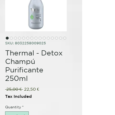
SKU: 8032258009025
Thermal - Detox
Champú
Purificante
250ml
Regular
Sale
 25,00 € 
22,50 €
Price
Price
Tax Included
Quantity
*