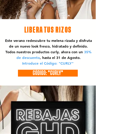
LIBERA TUS RIZOS
Este verano redescubre tu melena rizada y disfruta
de un nuevo look fresco, hidratado y definido.
Todos nuestros productos curly, ahora con un
35%
de descuento
, hasta el 31 de Agosto.
Introduce el Código: "CURLY"
CÓDIGO: "CURLY"