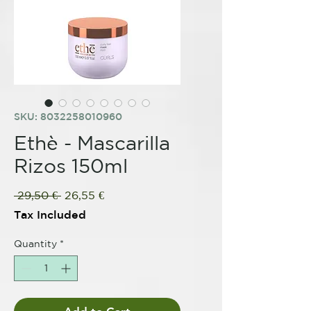
SKU: 8032258010960
Ethè - Mascarilla
Rizos 150ml
Regular
Sale
 29,50 € 
26,55 €
Price
Price
Tax Included
Quantity
*