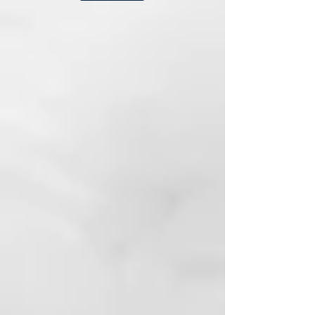
SULFATOS, SIN PARABENES,
ENVASE BIODEGRADABLE DE
CAÑA DE AZÚCAR
INCI:
AQUA (WATER)
CETEARYL ALCOHOL
HYDROXYPROPYL STARCH
PHOSPHATE GLYCERIN
BEHENTRIMONIUM CHLORIDE
GLYCERYL STEARATE
QUATERNIUM-87
CETYL ESTERS
PARFUM (FRAGRANCE)
ISOPROPYL ALCOHOL
DICETYLDIMONIUM CHLORIDE
PROPYLENE GLYCOL
PHENOXYETHANOL
COCOS NUCIFERA (COCONUT)
OIL ETHYLHEXYLGLYCERIN