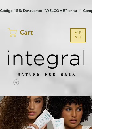
Verification: 97a30386b8a1fa77
G-YHZRM6P8WP
Código 15% Descuento: "WELCOME" en tu 1ª Compra
Cart
ME
NU