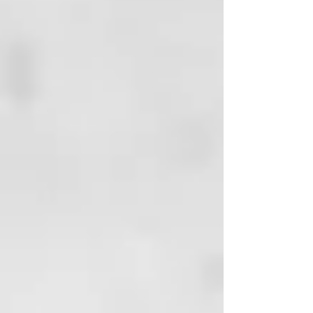
ETHYLHEXYL
METHOXYCINNAMATE
MANGIFERA INDICA (MANGO)
SEED BUTTER CALCIUM
ALUMINUM BOROSILICATE
XYLITYLGLUCOSIDE
ANHYDROXYLITOL
MALTITOL
XYLITOL
SILICA
CI 77891 (TITANIUM DIOXIDE)
MORINGA PTERYGOSPERMA
SEED EXTRACT SODIUM
BENZOATE
TIN OXIDE
PELVETIA CANALICULATA
EXTRACT