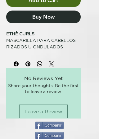
Add to Cart
Buy Now
ETHÈ CURLS
MASCARILLA PARA CABELLOS
RIZADOS U ONDULADOS
PARA HIDRATAR Y DEFINIR
La mascarilla hidratante y anti-
frizz afecta al cabello sin pesarlo
No Reviews Yet
haciéndolo suave y perfectamente
Share your thoughts. Be the first
peinable. Fórmula profesional.
to leave a review.
CÓMO USARLO
Aplicar sobre el cabello húmedo y
Leave a Review
bien escurrido. Dejar actuar
durante 5-10 minutos. Enjuagar
abundantemente.
Compartir
Compartir
FÓRMULA VEGANA, SIN