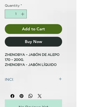
Quantity
*
Add to Cart
Buy Now
ZHENOBYA – JABÓN DE ALEPO
170 – 200G.
ZHENOBYA - JABÓN LÍQUIDO
DE ALEPO – 5 % ACEITE DE
LAUREL 250ML
INCI:
Los Jabones de Alepo de
INGREDIENTES
Zhenobya son un producto único,
Aceite de fruta de Olea Europaea
y ya no solo porque la
(Oliva) *, aceite de hoja de Laurus
formulación de los mismos no
Nobilis (Laurel), hidróxido de
haya cambiado en los últimos