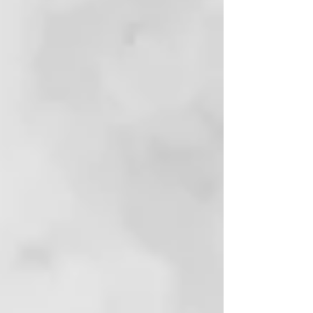
Hace muchos años nos marcamos
una meta. Queríamos volver a
enfocar el arte de hacer jabón. Por
esta razón, llevamos muchos años
comercializando jabón de Alepo
producido tradicionalmente en
Siria.
El jabón Zhenobya Aleppo es el
resultado de la tradición, la
diligencia creativa y la historia.
Porque incluso hoy, como hace
miles de años, es la mezcla de
experiencia, cuidado y pasión lo
que hace posible el jabón de
Alepo.