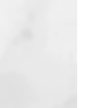
El jabón de Alepo está hecho de
materias primas 100% renovables.
Los jabones están hechos a mano
y no contienen petroquímicos,
parabenos, sulfatos, fragancias ni
colorantes artificiales. Por lo
tanto, son 100% biodegradables y
protegen nuestro medio
ambiente. Veganos, sin
ingredientes animales. Certificado
según las directrices ICADA para
cosmética natural certificada.
Hacer jabón es un arte en sí
mismo. Los jabones de alepo son
considerados la madre de todos
los jabones. Es impresionante que
las recetas y los procesos apenas
hayan cambiado en los últimos
2.000 años.
La historia de nuestro jabón es