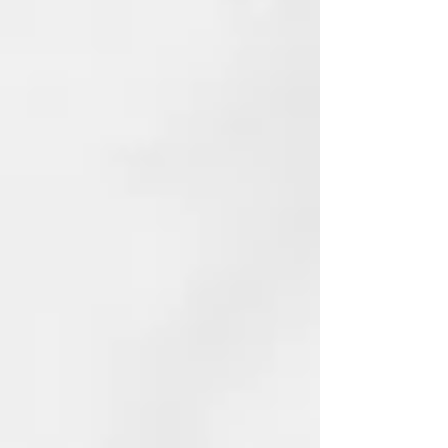
aceite de oliva y laurel.
Totalmente naturales y finamente
perfumados con aceites
cultivados orgánicamente en Siria.
Eficiente y ecológico: así es
nuestro jabón de Alepo. El aceite
de oliva que contiene el jabón de
Alepo limpia y nutre la piel sin
irritarla ni resecarla. El aceite de
laurel le da al jabón sus
propiedades antisépticas,
estimulantes y fortalecedoras.
Especialmente indicado para el
cuidado de la piel con problemas
de acné, dermatitis, psoriasis o
eccemas. También se recomienda
para pieles sensibles, secas y
delicadas.