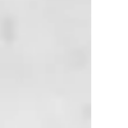
que no está sometido a agentes
químicos, conservantes artificiales
ni procesos de producción que
puedan perjudicar el
medioambiente. Todo esto, así
como sus ingredientes orgánicos
de certificado BIO, contribuyen a
crear un jabón que respeta al
100% la salud de tu piel.
Se presenta en cuatro
concentraciones por su cantidad
de aceite de laurel: 6%, 12%, 25% y
40%. (200g. cada pastilla excepto
el jabón de 40% que son 170g.).
Hecho a mano.
Jabón de Aleppo BIO 94% Aceite
de Oliva + 6% Aceite de Laurel,
200 g
Frescor ligero e higiene delicada
para todo tipo de piel