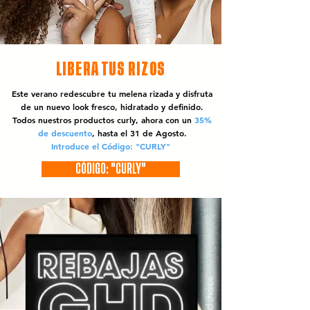
LIBERA TUS RIZOS
Este verano redescubre tu melena rizada y disfruta
de un nuevo look fresco, hidratado y definido.
Todos nuestros productos curly, ahora con un
35%
de descuento
, hasta el 31 de Agosto.
Introduce el Código: "CURLY"
CÓDIGO: "CURLY"