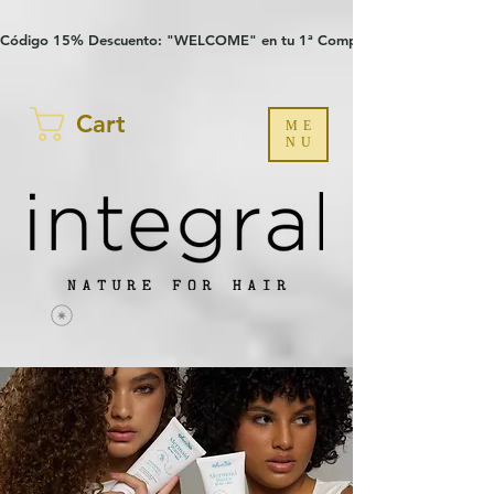
Verification: 97a30386b8a1fa77
G-YHZRM6P8WP
Código 15% Descuento: "WELCOME" en tu 1ª Compra
Cart
ME
NU