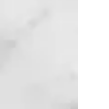
Para todo tipo de piel
Efecto revitalizante y
estimulante
Para problemas de piel atópica
y acné
100% natural
Biodegradable y vegano
Jabón de Aleppo BIO 88% Aceite
de Oliva + 12% Aceite de Laurel,
200 g
Limpieza refrescante para cuerpo,
rostro y cabello
Para todo tipo de piel
Para problemas de piel atópica
y acné
Valor pH: 8-9
Biodegradable y vegano
Jabón de Aleppo BIO 75% Aceite
de Oliva + 25% Aceite de Laurel,