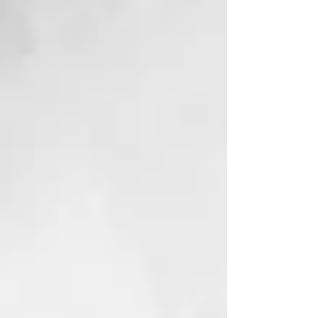
los nutrientes naturales. Al igual
que el jabón sólido de Alepo, es
delicado con la piel y apto para el
uso diario.
Ideal para:
Cuidado corporal y lavado del
cabello
Cabello graso y cuero
cabelludo con tendencia a la
caspa
Fórmula 100% vegetal:
Sin ingredientes químicos ni de
origen animal
Sin colorantes ni conservantes
Totalmente biodegradable
Una opción respetuosa con tu piel
y con el planeta.
ZHENOBYA - JABONES
NATURALES DE ALEPO
El jabón Zhenobya Alepo se
fabrica en Siria y se compone de