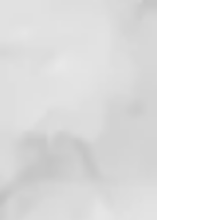
200 g
Limpieza natural y refrescante
Para todo tipo de piel
Para rostro, cuerpo y cabello
Refrescante y estimulante
Con un aroma agradable
Jabón de Alepo BIO 60% Aceite
de Oliva + 40% Aceite de Laurel,
170 g
Limpieza perfecta de pies a
cabeza
Para todo tipo de piel
Para rostro, manos y cuerpo
Hecho a mano
Inspirador y vigorizante
JABÓN LÍQUIDO DE ALEPO – 5 %
ACEITE DE LAUREL 250ML
Gracias a su elaboración en frío,
este jabón líquido conserva mejor