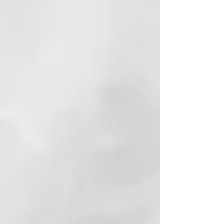
muy importante para nosotros.
Por eso nos gustaría compartirlas
contigo. El jabón ya fue
mencionado y descrito en la Biblia
(Jeremías y Malaquías).
El jabón de Alepo fue el primer
jabón sólido que se fabricó. Las
fábricas de jabón en Alepo a
menudo son administradas por
tradición familiar. Los
ingredientes y los procesos de
producción han cambiado poco o
nada desde el siglo VIII y se
transmiten de generación en
generación hasta el día de hoy.
Estos métodos tradicionales de
fabricación y los procesos, que se
realizan principalmente a mano,
hacen del jabón de Alepo un
producto único.