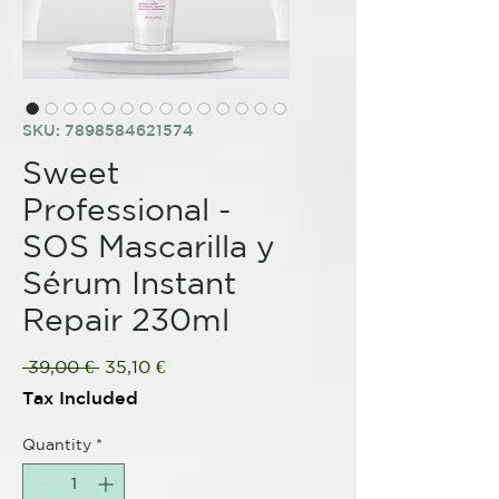
SKU: 7898584621574
Sweet
Professional -
SOS Mascarilla y
Sérum Instant
Repair 230ml
Regular
Sale
 39,00 € 
35,10 €
Price
Price
Tax Included
Quantity
*