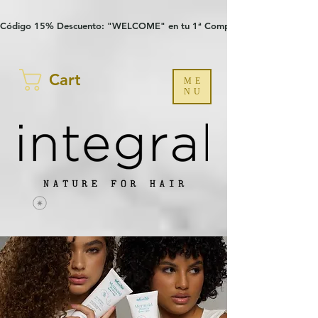
Verification: 97a30386b8a1fa77
G-YHZRM6P8WP
Código 15% Descuento: "WELCOME" en tu 1ª Compra
Cart
ME
NU