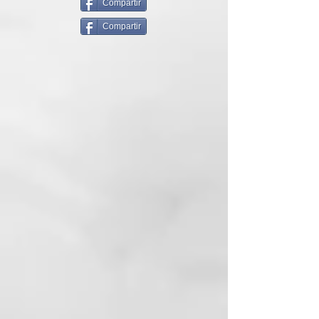
alta concentración de proteínas,
Compartir
que fortalece y recupera los hilos
Compartir
en pocos minutos. Está indicado
para cabellos intensamente
sensibilizados, especialmente
cabellos rubios decolorados,
reponiendo masa, sellando
cutículas, aportando brillo,
eliminando el encrespamiento y
recuperando la longitud y puntas
del cabello.
Aplicación:
Con el cabello limpio y húmedo
aplicar el s.o.s home care sobre el
largo y las puntas y dejar actuar
durante 10 minutos. Enjuaga y
acondiciona como prefieras.
Con el cabello en seco y para un
mejor rendimiento, aplique una
pequeña catida del tratamiento