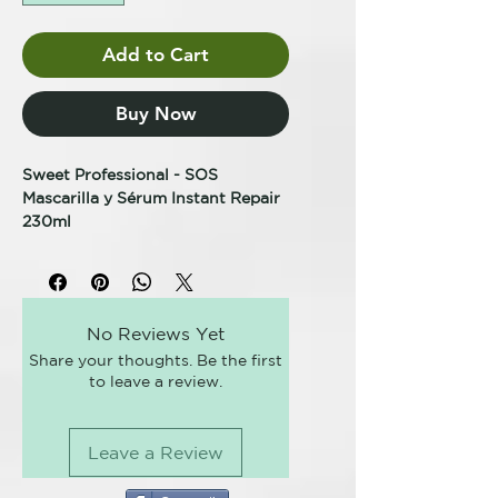
Add to Cart
Buy Now
Sweet Professional - SOS
Mascarilla y Sérum Instant Repair
230ml
SOS Reparación Instantánea para
el mantenimiento en casa es un
tratamiento diseñado para esos
No Reviews Yet
cabellos que han sufrido en
Share your thoughts. Be the first
exceso de servicios técnicos o
to leave a review.
químicos cómo la coloración,
decoloración, mechas, desrizados
o moldeados permanentes.
Leave a Review
Tratamiento reconstructivo con