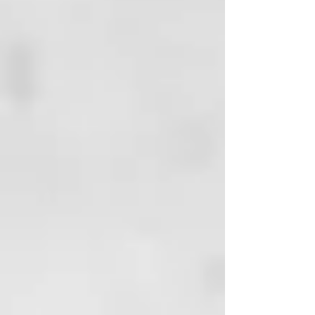
SOS, en medios y puntas, sin
aclarar antes de finalizar el
secado.
Resultado:
Cabello recuperado, hidratado y
sin frizz.
INCI
:
Water, Citric Acid, Cetearyl
Alcohol, Cyclopentasiloxane,
Cetrimonium Chloride, Propylene
Glycol, Sodium PCA, Parfum,
Alcohol, Behentrimonium
Chloride, Phenoxyethanol,
Hydrolyzed Soy Protein,
Hydrolyzed Corn Protein,
Hydrolyzed Wheat Protein,
Isopropyl Alcohol, BHT, Hexyl
Cinnamal, Glycerin,
Ethylhexylglycerin,