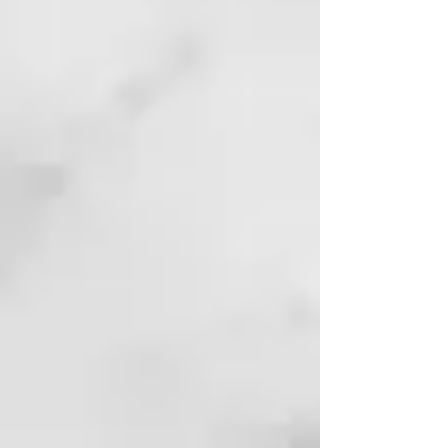
Cyclotetrasiloxane, Arginine HCl,
Panthenol, Benzyl Salicylate,
Creatine, Glycine, Proline, Serine,
Acetyl Cysteine.