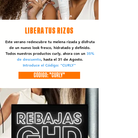
LIBERA TUS RIZOS
Este verano redescubre tu melena rizada y disfruta
de un nuevo look fresco, hidratado y definido.
Todos nuestros productos curly, ahora con un
35%
de descuento
, hasta el 31 de Agosto.
Introduce el Código: "CURLY"
CÓDIGO: "CURLY"